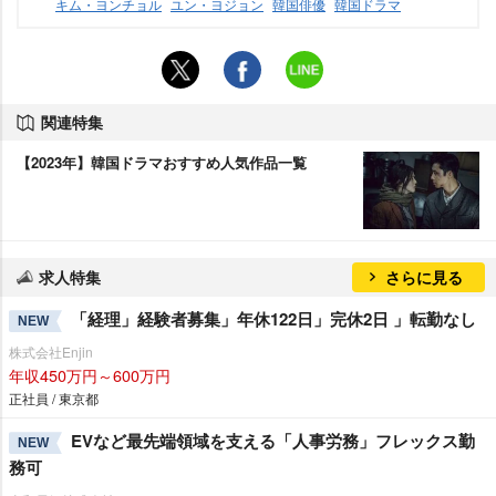
キム・ヨンチョル
ユン・ヨジョン
韓国俳優
韓国ドラマ
関連特集
【2023年】韓国ドラマおすすめ人気作品一覧
求人特集
さらに見る
「経理」経験者募集」年休122日」完休2日 」転勤なし
NEW
株式会社Enjin
年収450万円～600万円
正社員 / 東京都
EVなど最先端領域を支える「人事労務」フレックス勤
NEW
務可