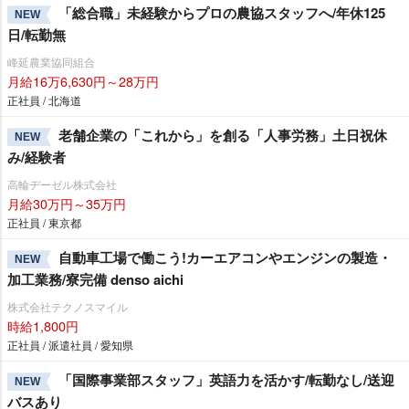
「総合職」未経験からプロの農協スタッフへ/年休125
NEW
日/転勤無
峰延農業協同組合
月給16万6,630円～28万円
正社員 / 北海道
老舗企業の「これから」を創る「人事労務」土日祝休
NEW
み/経験者
高輪ヂーゼル株式会社
月給30万円～35万円
正社員 / 東京都
自動車工場で働こう!カーエアコンやエンジンの製造・
NEW
加工業務/寮完備 denso aichi
株式会社テクノスマイル
時給1,800円
正社員 / 派遣社員 / 愛知県
「国際事業部スタッフ」英語力を活かす/転勤なし/送迎
NEW
バスあり