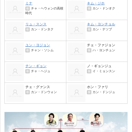
ミナ
キム・ジホ
チャ・ヘウォンの高校
カン・ドンオク
役
役
時代
リュ・スンス
キム・ヨンチョル
カン・ドンタク
カン・テソプ
役
役
ユン・ヨジョン
チェ・ファジョン
チャン・ソシム
ハ・ヨンチュン
役
役
チン・ギョン
ノ・ギョンジュ
チャ・ヘジュ
イ・ミョンスン
役
役
チェ・グァンス
ホン・ファリ
カン・ドンウォン
カン・ドンジュ
役
役