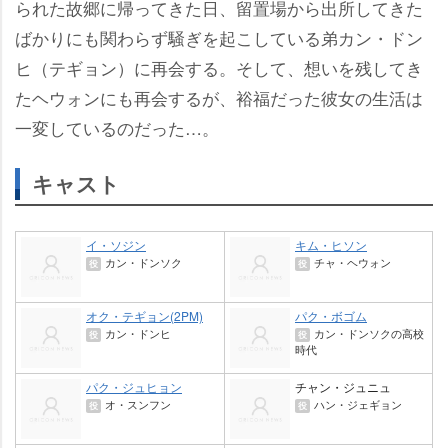
られた故郷に帰ってきた日、留置場から出所してきた
ばかりにも関わらず騒ぎを起こしている弟カン・ドン
ヒ（テギョン）に再会する。そして、想いを残してき
たヘウォンにも再会するが、裕福だった彼女の生活は
一変しているのだった…。
キャスト
イ・ソジン
キム・ヒソン
カン・ドンソク
チャ・ヘウォン
役
役
オク・テギョン(2PM)
パク・ボゴム
カン・ドンヒ
カン・ドンソクの高校
役
役
時代
パク・ジュヒョン
チャン・ジュニュ
オ・スンフン
ハン・ジェギョン
役
役