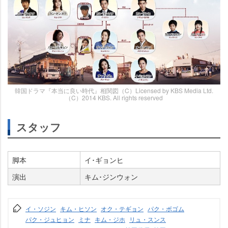
韓国ドラマ『本当に良い時代』相関図（C）Licensed by KBS Media Ltd.
（C）2014 KBS. All rights reserved
スタッフ
脚本
イ･ギョンヒ
演出
キム･ジンウォン
イ・ソジン
キム・ヒソン
オク・テギョン
パク・ボゴム
パク・ジュヒョン
ミナ
キム・ジホ
リュ・スンス