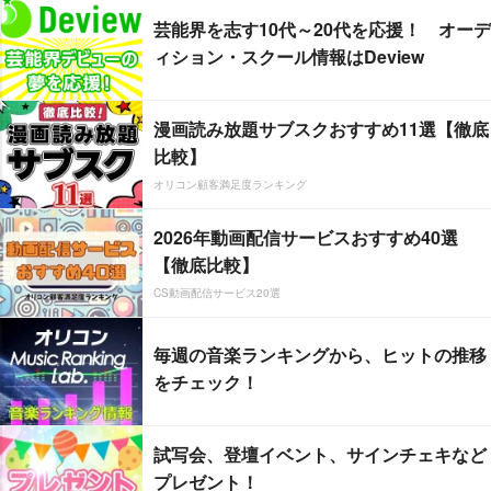
芸能界を志す10代～20代を応援！ オーデ
ィション・スクール情報はDeview
漫画読み放題サブスクおすすめ11選【徹底
比較】
オリコン顧客満足度ランキング
2026年動画配信サービスおすすめ40選
【徹底比較】
CS動画配信サービス20選
毎週の音楽ランキングから、ヒットの推移
をチェック！
試写会、登壇イベント、サインチェキなど
プレゼント！