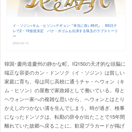
イ・ソジン×キム・ヒソン×テギョン『本当に良い時代』、BS日テ
レで2・19放送決定 パク・ボゴムも出演する珠玉のラブストーリ
ー
2024-02-13
韓国･慶尚道慶州の静かな町。IQ150の天才的な頭脳に
端正な容姿のカン・ドンソク（イ・ソジン）は貧しい
家庭に育ち、母は同じ高校に通うチャ・ヘウォン（キ
ム・ヒソン）の屋敷で家政婦として働いている。母と
ヘウォン一家への複雑な思いから、へウォンとはとり
かえしのつかない溝を生んでしまう。時が過ぎ、検事
になったドンソクは、転勤の辞令が出たことで15年間
離れていた故郷へ戻ることに。歓迎プラカードが掲げ