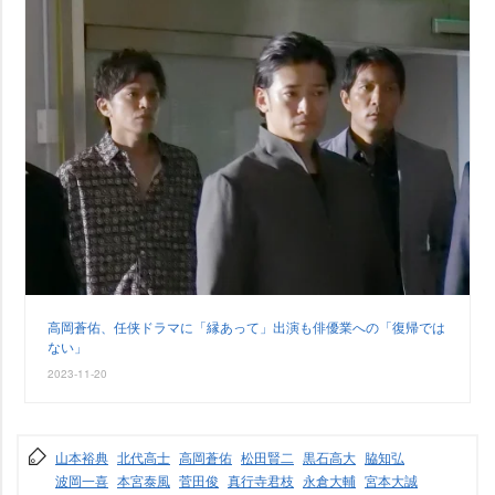
高岡蒼佑、任侠ドラマに「縁あって」出演も俳優業への「復帰では
ない」
2023-11-20
山本裕典
北代高士
高岡蒼佑
松田賢二
黒石高大
脇知弘
波岡一喜
本宮泰風
菅田俊
真行寺君枝
永倉大輔
宮本大誠