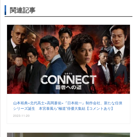
関連記事
山本裕典×北代高士×高岡蒼佑×『日本統一』制作会社、新たな任侠
シリーズ誕生 本宮泰風ら“極道”俳優大集結【コメントあり】
2023-11-20