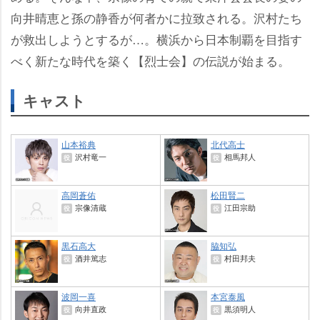
向井晴恵と孫の静香が何者かに拉致される。沢村たち
が救出しようとするが…。横浜から日本制覇を目指す
べく新たな時代を築く【烈士会】の伝説が始まる。
キャスト
山本裕典
北代高士
沢村竜一
相馬邦人
役
役
高岡蒼佑
松田賢二
宗像清蔵
江田宗助
役
役
黒石高大
脇知弘
酒井篤志
村田邦夫
役
役
波岡一喜
本宮泰風
向井直政
黒須明人
役
役