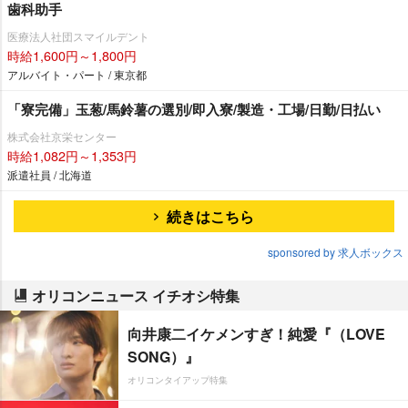
歯科助手
医療法人社団スマイルデント
時給1,600円～1,800円
アルバイト・パート / 東京都
「寮完備」玉葱/馬鈴薯の選別/即入寮/製造・工場/日勤/日払い
株式会社京栄センター
時給1,082円～1,353円
派遣社員 / 北海道
続きはこちら
sponsored by 求人ボックス
オリコンニュース イチオシ特集
向井康二イケメンすぎ！純愛『（LOVE
SONG）』
オリコンタイアップ特集