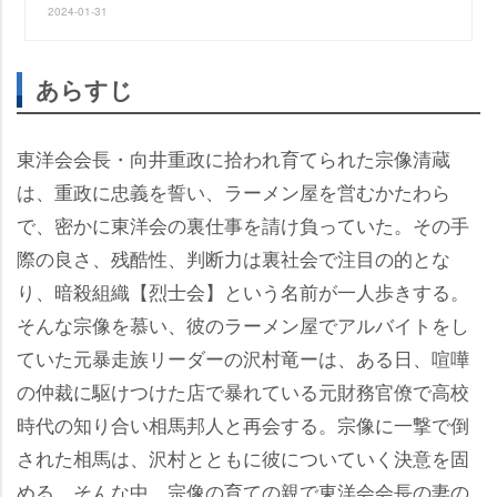
2024-01-31
あらすじ
東洋会会長・向井重政に拾われ育てられた宗像清蔵
は、重政に忠義を誓い、ラーメン屋を営むかたわら
で、密かに東洋会の裏仕事を請け負っていた。その手
際の良さ、残酷性、判断力は裏社会で注目の的とな
り、暗殺組織【烈士会】という名前が一人歩きする。
そんな宗像を慕い、彼のラーメン屋でアルバイトをし
ていた元暴走族リーダーの沢村竜ーは、ある日、喧嘩
の仲裁に駆けつけた店で暴れている元財務官僚で高校
時代の知り合い相馬邦人と再会する。宗像に一撃で倒
された相馬は、沢村とともに彼についていく決意を固
める。そんな中、宗像の育ての親で東洋会会長の妻の