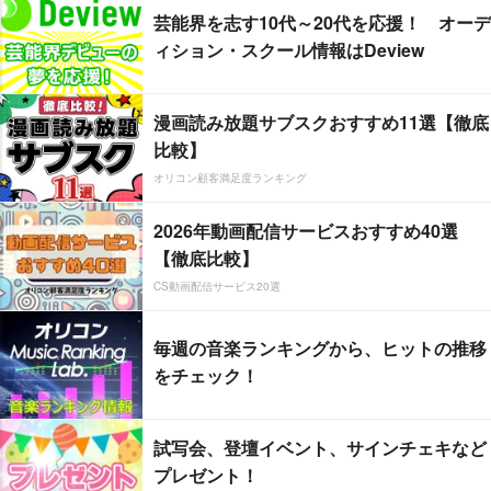
芸能界を志す10代～20代を応援！ オーデ
ィション・スクール情報はDeview
漫画読み放題サブスクおすすめ11選【徹底
比較】
オリコン顧客満足度ランキング
2026年動画配信サービスおすすめ40選
【徹底比較】
CS動画配信サービス20選
毎週の音楽ランキングから、ヒットの推移
をチェック！
試写会、登壇イベント、サインチェキなど
プレゼント！