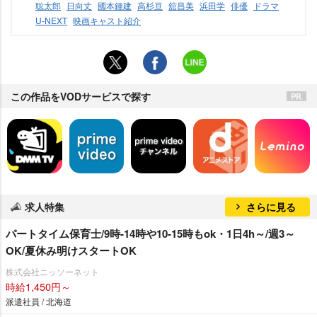
聡太郎
日向丈
國本鍾建
高杉亘
舘昌美
浜田学
俳優
ドラマ
U-NEXT
映画キャスト紹介
この作品をVODサービスで探す
求人特集
さらに見る
パートタイム保育士/9時-14時や10-15時もok・1日4h～/週3～
OK/夏休み明けスタートOK
株式会社ニッソーネット
時給1,450円～
派遣社員 / 北海道