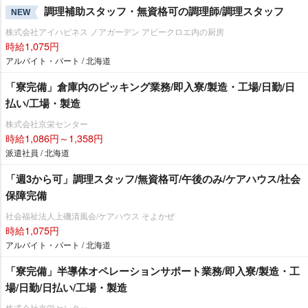
調理補助スタッフ・無資格可の調理師/調理スタッフ
NEW
株式会社アイハピネス ノアガーデン アビークロエ内の厨房
時給1,075円
アルバイト・パート / 北海道
「寮完備」倉庫内のピッキング業務/即入寮/製造・工場/日勤/日
払い/工場・製造
株式会社京栄センター
時給1,086円～1,358円
派遣社員 / 北海道
「週3から可」調理スタッフ/無資格可/午後のみ/ケアハウス/社会
保障完備
社会福祉法人上磯清風会/ケアハウス そよかぜ
時給1,075円
アルバイト・パート / 北海道
「寮完備」半導体オペレーションサポート業務/即入寮/製造・工
場/日勤/日払い/工場・製造
株式会社京栄センター