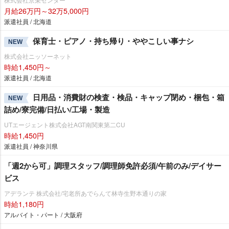
月給26万円～32万5,000円
派遣社員 / 北海道
保育士・ピアノ・持ち帰り・ややこしい事ナシ
NEW
株式会社ニッソーネット
時給1,450円～
派遣社員 / 北海道
日用品・消費財の検査・検品・キャップ閉め・梱包・箱
NEW
詰め/寮完備/日払い/工場・製造
UTエージェント株式会社AGT南関東第二CU
時給1,450円
派遣社員 / 神奈川県
「週2から可」調理スタッフ/調理師免許必須/午前のみ/デイサー
ビス
アデランテ 株式会社/宅老所あでらんて林寺生野本通りの家
時給1,180円
アルバイト・パート / 大阪府