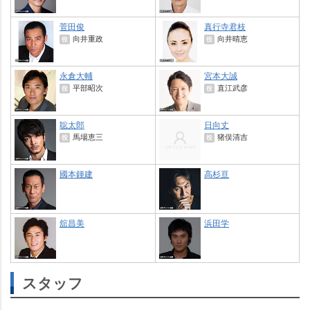
菅田俊
真行寺君枝
向井重政
向井晴恵
役
役
永倉大輔
宮本大誠
平部昭次
直江武彦
役
役
聡太郎
日向丈
馬場恵三
猪俣清吉
役
役
國本鍾建
高杉亘
舘昌美
浜田学
スタッフ