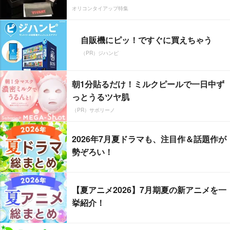
オリコンタイアップ特集
自販機にピッ！ですぐに買えちゃう
（PR）ジハンピ
朝1分貼るだけ！ミルクピールで一日中ず
っとうるツヤ肌
（PR）サボリーノ
2026年7月夏ドラマも、注目作＆話題作が
勢ぞろい！
【夏アニメ2026】7月期夏の新アニメを一
挙紹介！