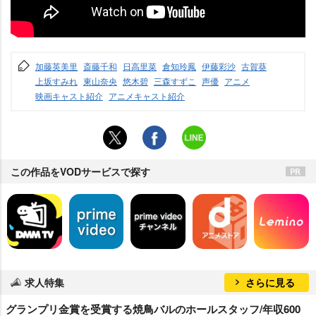
加藤英美里
斎藤千和
日高里菜
倉知玲鳳
伊藤彩沙
古賀葵
上坂すみれ
東山奈央
悠木碧
三森すずこ
声優
アニメ
映画キャスト紹介
アニメキャスト紹介
この作品をVODサービスで探す
求人特集
さらに見る
グランプリ金賞を受賞する焼鳥バルのホールスタッフ/年収600