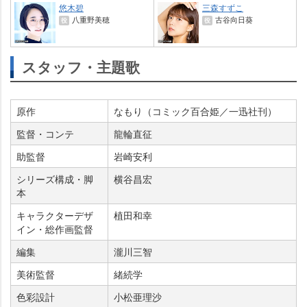
悠木碧
三森すずこ
八重野美穂
古谷向日葵
役
役
スタッフ・主題歌
原作
なもり（コミック百合姫／一迅社刊）
監督・コンテ
龍輪直征
助監督
崎安利
シリーズ構成・脚
横谷昌宏
本
キャラクターデザ
植田和幸
イン・総作画監督
編集
瀧川三智
美術監督
緒続学
色彩設計
小松亜理沙