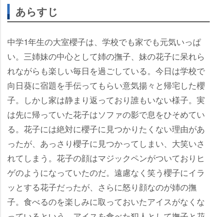
あらすじ
中学1年生の大室櫻子は、学校でも家でも元気いっぱ
い。三姉妹の中心として姉の撫子、妹の花子に呆れら
れながらも楽しい毎日を過ごしている。今日は学校で
向日葵に宿題を手伝ってもらい意気揚々と帰宅した櫻
子。しかし家は静まり返っており誰もいない様子。実
は先に帰っていた花子はソファの影で息をひそめてい
る。花子には絶対に櫻子に見つかりたくない理由があ
ったが、あっさり櫻子に見つかってしまい、大笑いさ
れてしまう。花子の顔はマジックペンがついておりヒ
ゲのようになっていたのだ。遠慮なく笑う櫻子にイラ
ッとする花子だったが、さらに怒り顔なのが姉の撫
子。食べるのを楽しみに取っておいたアイスがなくな
っているという。アイスを食べた犯人として撫子と花