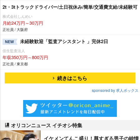
2t・3tトラックドライバー/土日祝休み/簡単/交通費支給/未経験可
株式会社しんめい
月給24万円～30万円
正社員 / 大阪府
未経験歓迎「監査アシスタント 」完休2日
NEW
佳生監査法人
年収350万円～800万円
正社員 / 東京都
続きはこちら
sponsored by 求人ボックス
オリコンニュース イチオシ特集
イケメンてんこ盛り！尊すぎる男子の純情