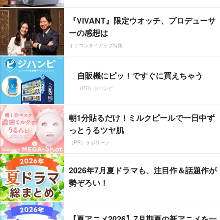
『VIVANT』限定ウオッチ、プロデューサ
ーの感想は
オリコンタイアップ特集
自販機にピッ！ですぐに買えちゃう
（PR）ジハンピ
朝1分貼るだけ！ミルクピールで一日中ず
っとうるツヤ肌
（PR）サボリーノ
2026年7月夏ドラマも、注目作＆話題作が
勢ぞろい！
【夏アニメ2026】7月期夏の新アニメを一