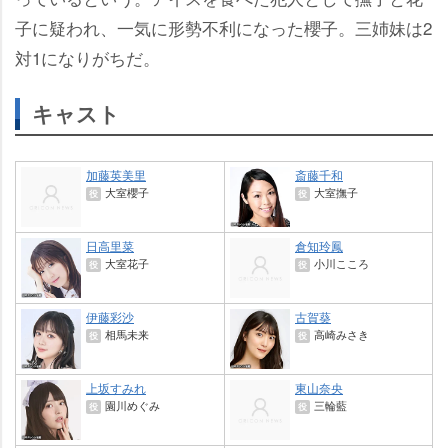
子に疑われ、一気に形勢不利になった櫻子。三姉妹は2
対1になりがちだ。
キャスト
加藤英美里
斎藤千和
大室櫻子
大室撫子
役
役
日高里菜
倉知玲鳳
大室花子
小川こころ
役
役
伊藤彩沙
古賀葵
相馬未来
高崎みさき
役
役
上坂すみれ
東山奈央
園川めぐみ
三輪藍
役
役