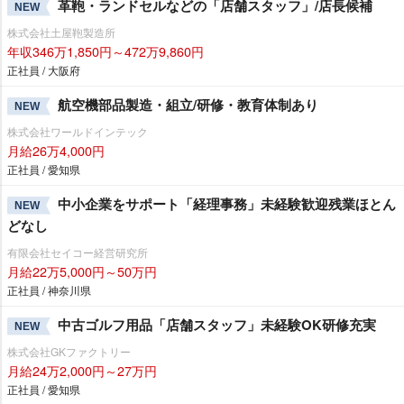
革鞄・ランドセルなどの「店舗スタッフ」/店長候補
NEW
株式会社土屋鞄製造所
年収346万1,850円～472万9,860円
正社員 / 大阪府
航空機部品製造・組立/研修・教育体制あり
NEW
株式会社ワールドインテック
月給26万4,000円
正社員 / 愛知県
中小企業をサポート「経理事務」未経験歓迎残業ほとん
NEW
どなし
有限会社セイコー経営研究所
月給22万5,000円～50万円
正社員 / 神奈川県
中古ゴルフ用品「店舗スタッフ」未経験OK研修充実
NEW
株式会社GKファクトリー
月給24万2,000円～27万円
正社員 / 愛知県