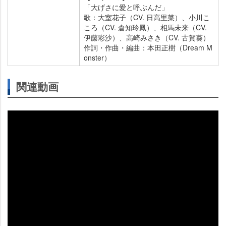
「大げさに愛と呼ぶんだ」
歌：大室花子（CV. 日高里菜）、小川こ
ころ（CV. 倉知玲鳳）、相馬未来（CV.
伊藤彩沙）、高崎みさき（CV. 古賀葵）
作詞・作曲・編曲：本田正樹（Dream M
onster）
関連動画