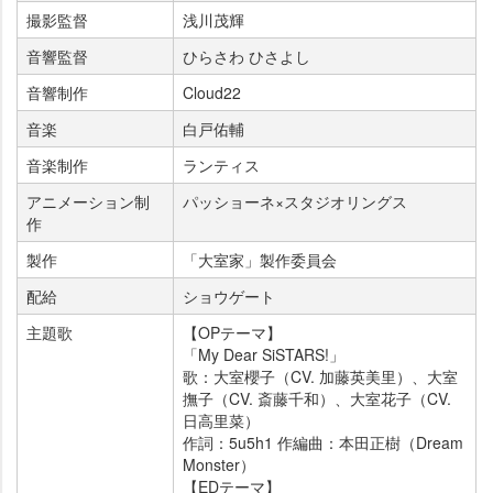
撮影監督
浅川茂輝
音響監督
ひらさわ ひさよし
音響制作
Cloud22
音楽
白戸佑輔
音楽制作
ランティス
アニメーション制
パッショーネ×スタジオリングス
作
製作
「大室家」製作委員会
配給
ショウゲート
主題歌
【OPテーマ】
「My Dear SiSTARS!」
歌：大室櫻子（CV. 加藤英美里）、大室
撫子（CV. 斎藤千和）、大室花子（CV.
日高里菜）
作詞：5u5h1 作編曲：本田正樹（Dream
Monster）
【EDテーマ】