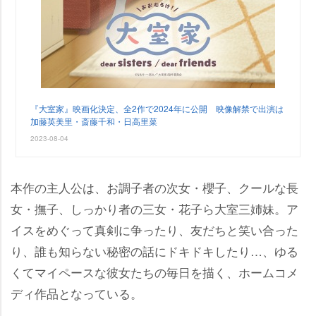
『大室家』映画化決定、全2作で2024年に公開 映像解禁で出演は
加藤英美里・斎藤千和・日高里菜
2023-08-04
本作の主人公は、お調子者の次女・櫻子、クールな長
女・撫子、しっかり者の三女・花子ら大室三姉妹。ア
イスをめぐって真剣に争ったり、友だちと笑い合った
り、誰も知らない秘密の話にドキドキしたり…、ゆる
くてマイペースな彼女たちの毎日を描く、ホームコメ
ディ作品となっている。