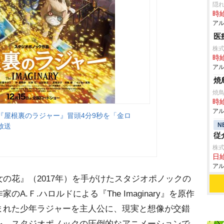
隠れ
時給
アル
医
株
時給
アル
焼
焼
時給
アル
『屋根裏のラジャー』冒頭4分9秒を「金ロ
N
放送
従
株
日給
アル
の花』（2017年）を手がけたスタジオポノックの
.Ｆ.ハロルドによる『The Imaginary』を原作
まれた少年ラジャーを主人公に、現実と想像が交錯
を、スタジオポノックの圧倒的なアニメーションで