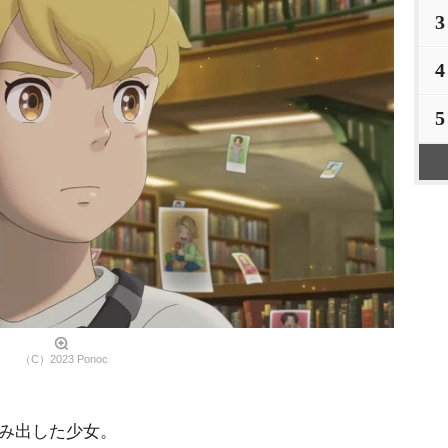
3
4
5
（C）2023 Ponoc
生み出した少女。