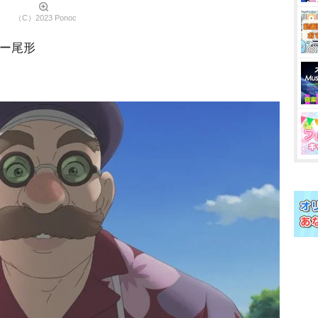
（C）2023 Ponoc
セー尾形