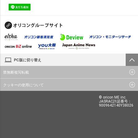
PC版に切り替え
禁無断複写転載
クッキーの使用について
© oricon ME inc.
JASRAC許諾番号：
9009642140Y38026