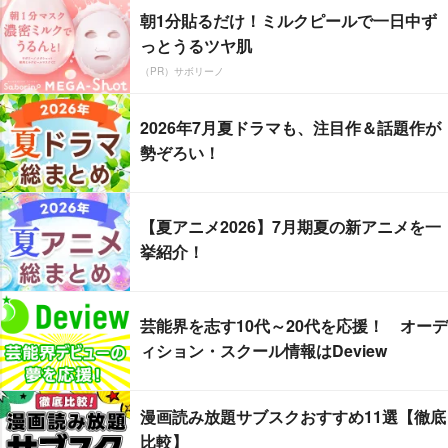
朝1分貼るだけ！ミルクピールで一日中ず
っとうるツヤ肌
（PR）サボリーノ
2026年7月夏ドラマも、注目作＆話題作が
勢ぞろい！
【夏アニメ2026】7月期夏の新アニメを一
挙紹介！
芸能界を志す10代～20代を応援！ オーデ
ィション・スクール情報はDeview
漫画読み放題サブスクおすすめ11選【徹底
比較】