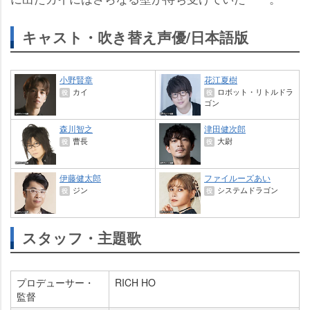
キャスト・吹き替え声優/日本語版
小野賢章
花江夏樹
カイ
ロボット・リトルドラ
役
役
ゴン
森川智之
津田健次郎
曹長
大尉
役
役
伊藤健太郎
ファイルーズあい
ジン
システムドラゴン
役
役
スタッフ・主題歌
プロデューサー・
RICH HO
監督