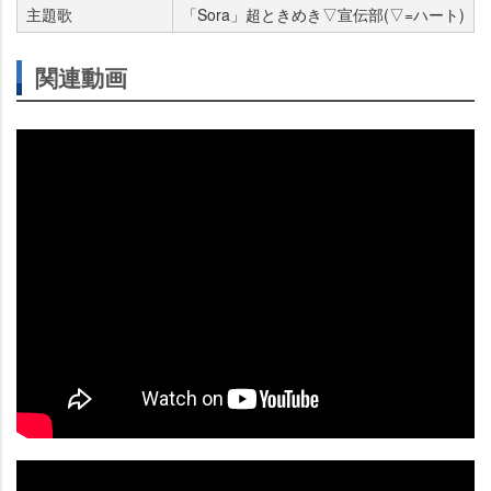
主題歌
「Sora」超ときめき▽宣伝部(▽=ハート)
関連動画