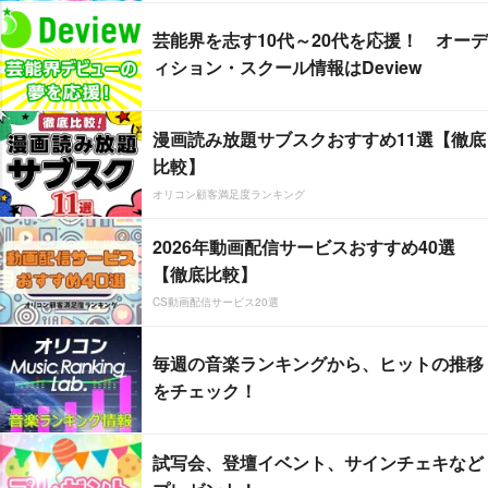
芸能界を志す10代～20代を応援！ オーデ
ィション・スクール情報はDeview
漫画読み放題サブスクおすすめ11選【徹底
比較】
オリコン顧客満足度ランキング
2026年動画配信サービスおすすめ40選
【徹底比較】
CS動画配信サービス20選
毎週の音楽ランキングから、ヒットの推移
をチェック！
試写会、登壇イベント、サインチェキなど