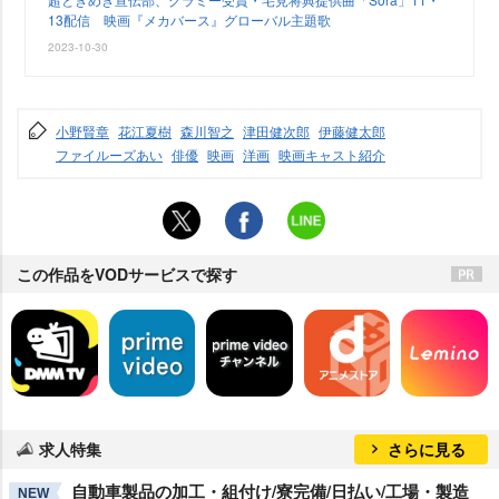
13配信 映画『メカバース』グローバル主題歌
2023-10-30
小野賢章
花江夏樹
森川智之
津田健次郎
伊藤健太郎
ファイルーズあい
俳優
映画
洋画
映画キャスト紹介
この作品をVODサービスで探す
求人特集
さらに見る
自動車製品の加工・組付け/寮完備/日払い/工場・製造
NEW