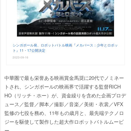
シンガポール発、ロボットバトル映画『メカバース：少年とロボッ
ト』11・17公開決定
2023-09-16
中華圏で最も栄誉ある映画賞金馬奨に20代でノミネー
トされ、シンガポールの映画界で活躍する監督RICH
HO（リッチ・ホー）が、資金繰りを含めた企画プロデ
ュース／監督／脚本／撮影／音楽／美術・衣裳／VFX
監修の七役を務め、11年もの歳月と、最先端テクノロ
ジーを駆使して製作した超大作ロボットバトルムービ
ー。