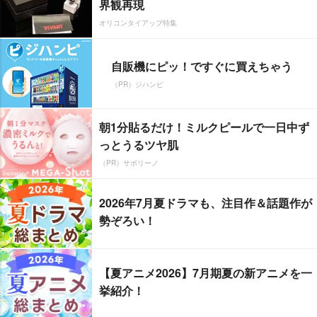
界観再現
オリコンタイアップ特集
自販機にピッ！ですぐに買えちゃう
（PR）ジハンピ
朝1分貼るだけ！ミルクピールで一日中ず
っとうるツヤ肌
（PR）サボリーノ
2026年7月夏ドラマも、注目作＆話題作が
勢ぞろい！
【夏アニメ2026】7月期夏の新アニメを一
挙紹介！