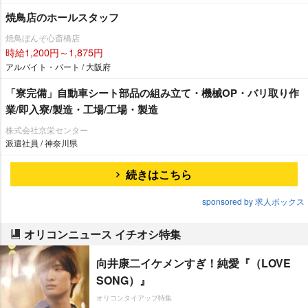
焼鳥店のホールスタッフ
焼鳥ぼんぞ心斎橋店
時給1,200円～1,875円
アルバイト・パート / 大阪府
「寮完備」自動車シート部品の組み立て・機械OP・バリ取り作
業/即入寮/製造・工場/工場・製造
株式会社京栄センター
派遣社員 / 神奈川県
続きはこちら
sponsored by 求人ボックス
オリコンニュース イチオシ特集
向井康二イケメンすぎ！純愛『（LOVE
SONG）』
オリコンタイアップ特集