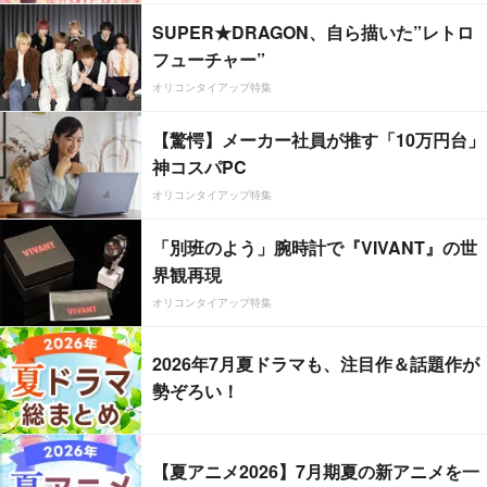
SUPER★DRAGON、自ら描いた”レトロ
フューチャー”
オリコンタイアップ特集
【驚愕】メーカー社員が推す「10万円台」
神コスパPC
オリコンタイアップ特集
「別班のよう」腕時計で『VIVANT』の世
界観再現
オリコンタイアップ特集
2026年7月夏ドラマも、注目作＆話題作が
勢ぞろい！
【夏アニメ2026】7月期夏の新アニメを一