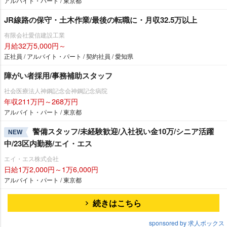
アルバイト・パート / 東京都
JR線路の保守・土木作業/最後の転職に・月収32.5万以上
有限会社愛信建設工業
月給32万5,000円～
正社員 / アルバイト・パート / 契約社員 / 愛知県
障がい者採用/事務補助スタッフ
社会医療法人神鋼記念会神鋼記念病院
年収211万円～268万円
アルバイト・パート / 東京都
警備スタッフ/未経験歓迎/入社祝い金10万/シニア活躍
NEW
中/23区内勤務/エイ・エス
エイ・エス株式会社
日給1万2,000円～1万6,000円
アルバイト・パート / 東京都
続きはこちら
sponsored by 求人ボックス