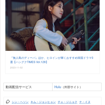
『無人島のディーバ』ほか、ヒロインが輝くおすすめ韓国ドラマ3
選【ハングクTIMES Vol.128】
2023-11-02
動画配信サービス
Hulu
（外部サイト）
シン・ヘソン
キム・ジョンヒョン
チェ・ジニョク
ナ・イヌ