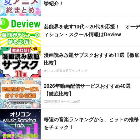
挙紹介！
芸能界を志す10代～20代を応援！ オーデ
ィション・スクール情報はDeview
漫画読み放題サブスクおすすめ11選【徹底
比較】
オリコン顧客満足度ランキング
2026年動画配信サービスおすすめ40選
【徹底比較】
CS動画配信サービス20選
毎週の音楽ランキングから、ヒットの推移
をチェック！