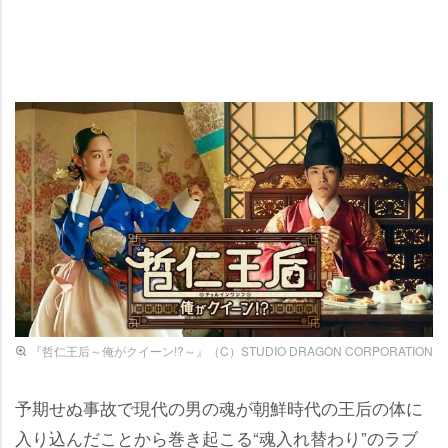
『哲仁王后～俺がクイーン!?～』（C）STUDIO DRAGON CORPORATION
予期せぬ事故で現代の男の魂が朝鮮時代の王后の体に
入り込んだことから巻き起こる“魂入れ替わり”のラブ