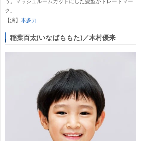
う。マッシュルームカットにした髪型がトレードマー
ク。
【演】
本多力
稲葉百太(いなばももた)／木村優来