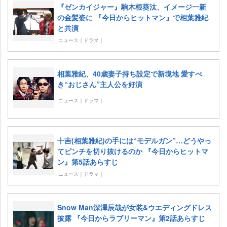
『ゼンカイジャー』駒木根葵汰、イメージ一新
の金髪姿に 『今日からヒットマン』で相葉雅紀
と共演
ニュース｜ドラマ｜
相葉雅紀、40歳妻子持ち設定で新境地 愛すべ
き“おじさん”主人公を好演
ニュース｜ドラマ｜
十吉(相葉雅紀)の手には“モデルガン”…どうやっ
てピンチを切り抜けるのか 『今日からヒットマ
ン』第5話あらすじ
ニュース｜ドラマ｜
Snow Man深澤辰哉が女装&ウエディングドレス
披露 『今日からラブリーマン』第2話あらすじ