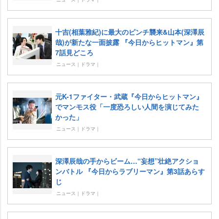
十吉(相葉雅紀)に最大のピンチ襲来&山本(深澤辰
哉)が新たな一面披露 『今日からヒットマン』第
7話見どころ
ニュース｜ドラマ｜
元K-1ファイター・武蔵『今日からヒットマン』
でマンモス役「一度恐ろしい人間を演じてみた
かった」
ニュース｜ドラマ｜
深澤辰哉の手からビーム…“妄想”壮絶アクショ
ンバトル 『今日からラブリーマン』第3話あらす
じ
ニュース｜ドラマ｜