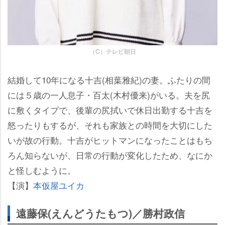
（C）テレビ朝日
結婚して10年になる十吉(相葉雅紀)の妻。ふたりの間
には５歳の一人息子・百太(木村優来)がいる。夫を尻
に敷くタイプで、後輩の尻拭いで休日出勤する十吉を
怒ったりもするが、それも家族との時間を大切にした
いが故の行動。十吉がヒットマンになったことはもち
ろん知らないが、日常の行動が変化したため、なにか
と怪しむように。
【演】
本仮屋ユイカ
遠藤保(えんどうたもつ)／勝村政信