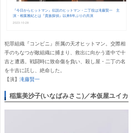
『今日からヒットマン』伝説のヒットマン・二丁役は滝藤賢一 主
演・相葉雅紀とは『貴族探偵』以来6年ぶりの共演
2023-10-28
犯罪組織『コンビニ』所属の天才ヒットマン。交際相
手のちなつが敵組織に捕まり、救出に向かう道中で十
吉と遭遇。戦闘時に致命傷を負い、殺し屋・二丁の名
を十吉に託し、絶命した。
【演】
滝藤賢一
稲葉美沙子(いなばみさこ)／本仮屋ユイカ