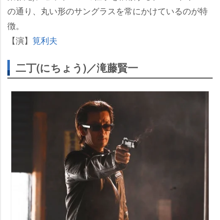
の通り、丸い形のサングラスを常にかけているのが特
徴。
【演】
筧利夫
二丁(にちょう)／滝藤賢一