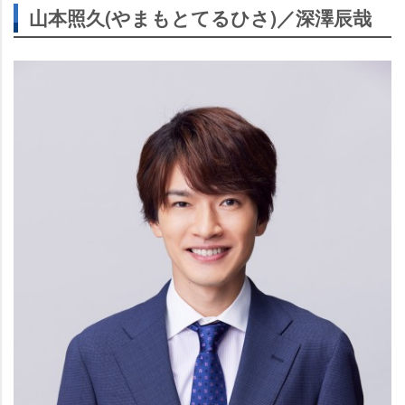
山本照久(やまもとてるひさ)／深澤辰哉