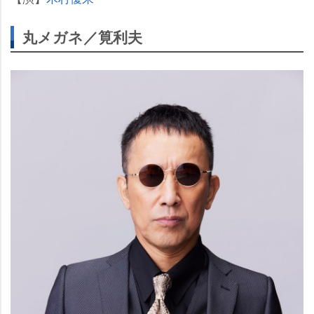
丸メガネ／筧利夫