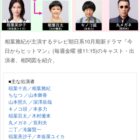
相葉雅紀が主演するテレビ朝日系10月期新ドラマ『今
日からヒットマン』(毎週金曜 後11:15)のキャスト・出
演者、相関図を紹介。
■主な出演者
稲葉十吉／相葉雅紀
ちなつ ／山本舞香
山本照久 ／深澤辰哉
キノコ頭 ／本多力
稲葉百太／木村優来
丸メガネ ／筧利夫
二丁／滝藤賢一
稲葉美沙子／本仮屋ユイカ