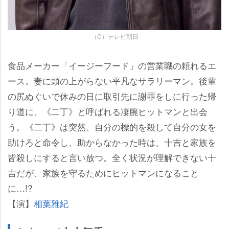
（C）テレビ朝日
食品メーカー「イージーフード」の営業職の頼れるエ
ース。妻に頭の上がらない平凡なサラリーマン。後輩
の尻ぬぐいで休みの日に取引先に謝罪をしに行った帰
り道に、《二丁》と呼ばれる凄腕ヒットマンと出会
う。《二丁》は突然、自分の標的を殺して自分の女を
助けろと命令し、助からなかった時は、十吉と家族を
皆殺しにすると言い放つ。全く状況が理解できない十
吉だが、家族を守るためにヒットマンになること
に…!?
【演】
相葉雅紀