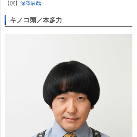
【演】
深澤辰哉
キノコ頭／本多力