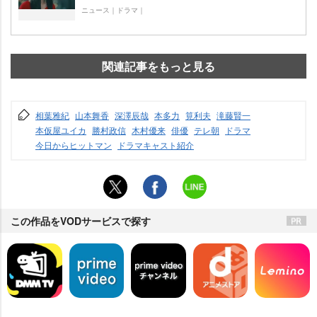
ニュース｜ドラマ｜
関連記事をもっと見る
相葉雅紀
山本舞香
深澤辰哉
本多力
筧利夫
滝藤賢一
本仮屋ユイカ
勝村政信
木村優来
俳優
テレ朝
ドラマ
今日からヒットマン
ドラマキャスト紹介
この作品をVODサービスで探す