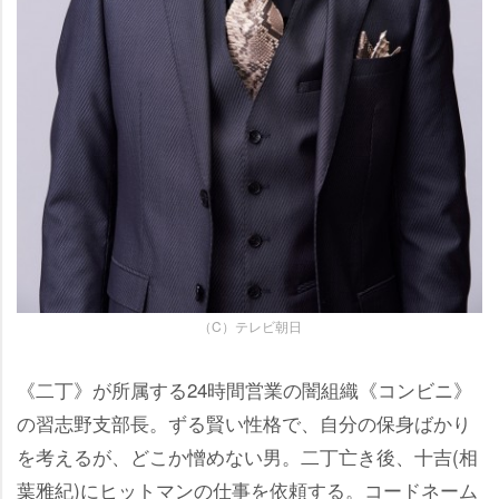
（C）テレビ朝日
《二丁》が所属する24時間営業の闇組織《コンビニ》
の習志野支部長。ずる賢い性格で、自分の保身ばかり
を考えるが、どこか憎めない男。二丁亡き後、十吉(相
葉雅紀)にヒットマンの仕事を依頼する。コードネーム