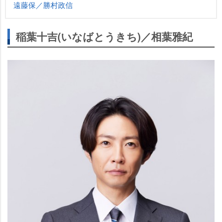
遠藤保／勝村政信
稲葉十吉(いなばとうきち)／相葉雅紀