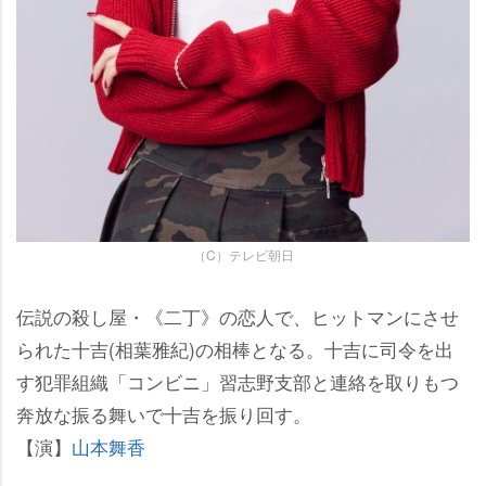
（C）テレビ朝日
伝説の殺し屋・《二丁》の恋人で、ヒットマンにさせ
られた十吉(相葉雅紀)の相棒となる。十吉に司令を出
す犯罪組織「コンビニ」習志野支部と連絡を取りもつ
奔放な振る舞いで十吉を振り回す。
【演】
山本舞香