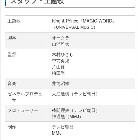
スタッフ・主題歌
主題歌
King & Prince『MAGIC WORD』
（UNIVERSAL MUSIC）
脚本
オークラ
山浦雅大
監督
木村ひさし
中前勇児
片山修
植田尚
音楽
井筒昭雄
ゼネラルプロデュ
大江達樹（テレビ朝日）
ーサー
プロデューサー
残間理央（テレビ朝日）
神通勉（MMJ）
制作
テレビ朝日
MMJ