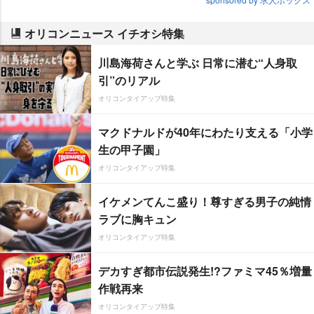
オリコンニュース イチオシ特集
川島海荷さんと学ぶ 日常に潜む“人身取
引”のリアル
オリコンタイアップ特集
マクドナルドが40年にわたり支える「小学
生の甲子園」
オリコンタイアップ特集
イケメンてんこ盛り！尊すぎる男子の純情
ラブに胸キュン
オリコンタイアップ特集
デカすぎ都市伝説発生!?ファミマ45％増量
作戦再来
オリコンタイアップ特集