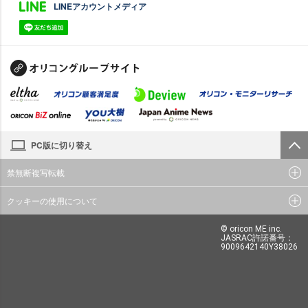
LINEアカウントメディア
PC版に切り替え
禁無断複写転載
クッキーの使用について
© oricon ME inc.
JASRAC許諾番号：
9009642140Y38026