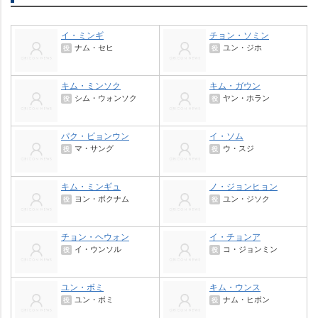
イ・ミンギ
チョン・ソミン
ナム・セヒ
ユン・ジホ
役
役
キム・ミンソク
キム・ガウン
シム・ウォンソク
ヤン・ホラン
役
役
パク・ビョンウン
イ・ソム
マ・サング
ウ・スジ
役
役
キム・ミンギュ
ノ・ジョンヒョン
ヨン・ボクナム
ユン・ジソク
役
役
チョン・ヘウォン
イ・チョンア
イ・ウンソル
コ・ジョンミン
役
役
ユン・ボミ
キム・ウンス
ユン・ボミ
ナム・ヒボン
役
役