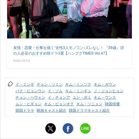
友情・恋愛・仕事を描く“女性3人モノ”にハズレなし！ 『39歳』沼
の人必見のおすすめ韓ドラ3選【ハングクTIMES Vol.47】
2022-03-04
イ・ミンギ
チョン・ソミン
キム・ミンソク
キム・ガウン
パク・ビョンウン
イ・ソム
キム・ミンギュ
ノ・ジョンヒョン
チョン・ヘウォン
イ・チョンア
ユン・ボミ
キム・ウンス
ムン・ヒギョン
キム・ビョンオク
キム・ソニョン
韓国俳優
韓国ドラマ
映画キャスト紹介
韓国ドラマキャスト紹介