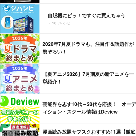
自販機にピッ！ですぐに買えちゃう
（PR）ジハンピ
2026年7月夏ドラマも、注目作＆話題作が
勢ぞろい！
【夏アニメ2026】7月期夏の新アニメを一
挙紹介！
芸能界を志す10代～20代を応援！ オーデ
ィション・スクール情報はDeview
漫画読み放題サブスクおすすめ11選【徹底