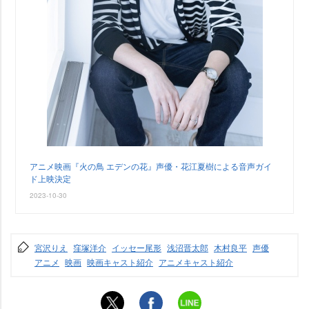
アニメ映画『火の鳥 エデンの花』声優・花江夏樹による音声ガイ
ド上映決定
2023-10-30
宮沢りえ
窪塚洋介
イッセー尾形
浅沼晋太郎
木村良平
声優
アニメ
映画
映画キャスト紹介
アニメキャスト紹介