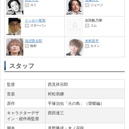
ロミ
ジョージ
役
役
イッセー尾形
吉田帆乃華
ズダーバン
コム
役
役
浅沼晋太郎
木村良平
牧村
カイン
役
役
スタッフ
監督
西見祥示郎
音楽
村松崇継
原作
手塚治虫「火の鳥」（望郷編）
キャラクターデザ
西田達三
イン・総作画監督
脚本
真野勝成・木ノ花咲