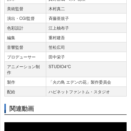
美術監督
木村真二
演出・CGI監督
斉藤亜規子
色彩設計
江上柚布子
編集
重村建吾
音響監督
笠松広司
プロデューサー
田中栄子
アニメーション制
STUDIO4℃
作
製作
「火の鳥 エデンの花」製作委員会
配給
ハピネットファントム・スタジオ
関連動画