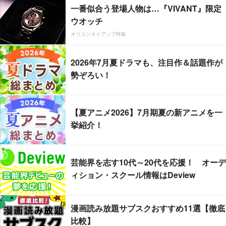
一番似合う登場人物は…『VIVANT』限定
ウオッチ
オリコンタイアップ特集
2026年7月夏ドラマも、注目作＆話題作が
勢ぞろい！
【夏アニメ2026】7月期夏の新アニメを一
挙紹介！
芸能界を志す10代～20代を応援！ オーデ
ィション・スクール情報はDeview
漫画読み放題サブスクおすすめ11選【徹底
比較】