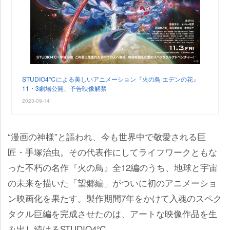
STUDIO4℃による美しいアニメーション『火の鳥 エデンの花』
11・3劇場公開、予告映像解禁
2023-09-14
“漫画の神様”と謳われ、今も世界中で敬愛される巨
匠・手塚治虫。その代表作にしてライフワークともな
った不朽の名作『火の鳥』全12編のうち、地球と宇宙
の未来を描いた「望郷編」がついに初のアニメーショ
ン映画化を果たす。製作期間7年をかけて入魂のスペク
タクル巨編を完成させたのは、アートな映像作品を生
み出し続けるSTUDIO4℃。