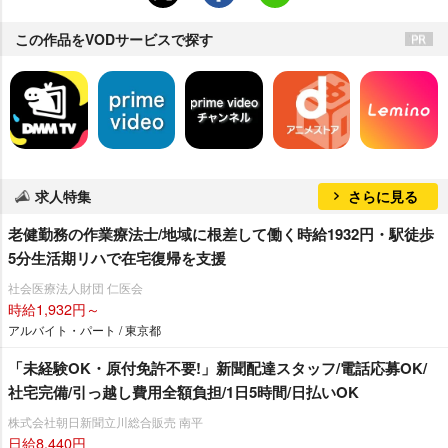
この作品をVODサービスで探す
求人特集
さらに見る
老健勤務の作業療法士/地域に根差して働く時給1932円・駅徒歩
5分生活期リハで在宅復帰を支援
社会医療法人財団 仁医会
時給1,932円～
アルバイト・パート / 東京都
「未経験OK・原付免許不要!」新聞配達スタッフ/電話応募OK/
社宅完備/引っ越し費用全額負担/1日5時間/日払いOK
株式会社朝日新聞立川総合販売 南平
日給8,440円