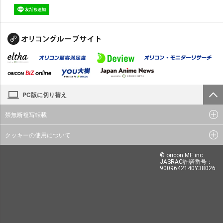
PC版に切り替え
禁無断複写転載
クッキーの使用について
© oricon ME inc.
JASRAC許諾番号：
9009642140Y38026