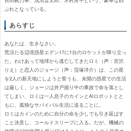
ぶれとなっている。
あらすじ
あなたは、生きなさい。
荒涼たる辺境惑星エデン17に1台のロケットが降り立っ
た。わけあって地球から逃亡してきたロミ（声：宮沢
りえ）と恋人のジョージ（声：窪塚洋介）は、この星
を2人の新天地にしようと誓うも、未開の惑星での生活
は厳しく、ジョージは井戸掘り中の事故で命を落とし
てしまい、ロミは一人息子のカインとAIロボットとと
もに、孤独なサバイバル生活に送ることに。
ロミはカインのために自分の命を少しでも引き延ばす
こと決意し、コールドスリープに入る。だが、機械の
故障で1300年間も眠り続けることに。ようやく目覚め