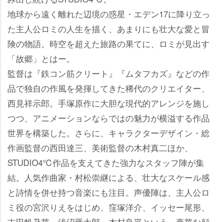
地球から遠く離れた辺境の惑星・エデン17に降り立っ
た主人公ロミの人生を描く、あまりにも壮大な愛と冒
険の物語。時空を超えた旅路の果てに、ロミが見出す
「故郷」とはー。
監督は『鉄コン筋クリート』『ムタフカズ』などの作
品で独自の作風を発揮してきた稀代のクリエイター、
西見祥示郎。手塚原作に大胆な現代的アレンジを施し
つつ、アニメーションならではの魅力が横溢する作品
世界を構築した。さらに、キャラクターデザイン・総
作画監督の西田達三、美術監督の木村真二ほか、
STUDIO4℃作品を支えてきた強力なスタッフ陣が集
結。人気作曲家・村松崇継による、壮大なスケール感
と詩情を併せ持つ音楽にも注目。声優陣は、主人公ロ
ミ役の宮沢りえをはじめ、窪塚洋介、イッセー尾形、
吉田帆乃華、浅沼晋太郎、木村良平という、豪華な顔