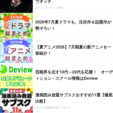
ウオッチ
オリコンタイアップ特集
2026年7月夏ドラマも、注目作＆話題作が
勢ぞろい！
【夏アニメ2026】7月期夏の新アニメを一
挙紹介！
芸能界を志す10代～20代を応援！ オーデ
ィション・スクール情報はDeview
漫画読み放題サブスクおすすめ11選【徹底
比較】
オリコン顧客満足度ランキング