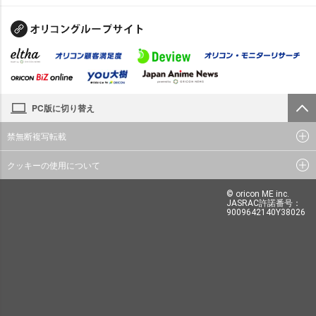
PC版に切り替え
禁無断複写転載
クッキーの使用について
© oricon ME inc.
JASRAC許諾番号：
9009642140Y38026