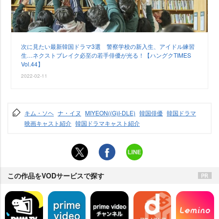
次に見たい最新韓国ドラマ3選 警察学校の新入生、アイドル練習
生…ネクストブレイク必至の若手俳優が光る！【ハングクTIMES
Vol.44】
2022-02-11
キム・ソヘ
ナ・イヌ
MIYEON((G)I-DLE)
韓国俳優
韓国ドラマ
映画キャスト紹介
韓国ドラマキャスト紹介
この作品をVODサービスで探す