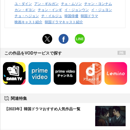
ユ・ダイン
アン・ギルガン
チェ・ムソン
チャン・ヨンナム
カン・ギヨン
チョン・インギ
イ・ジョンウン
イ・ジュヨン
チョ・ヘジョン
チ・イルジュ
韓国俳優
韓国ドラマ
映画キャスト紹介
韓国ドラマキャスト紹介
この作品をVODサービスで探す
関連特集
【2023年】韓国ドラマおすすめ人気作品一覧