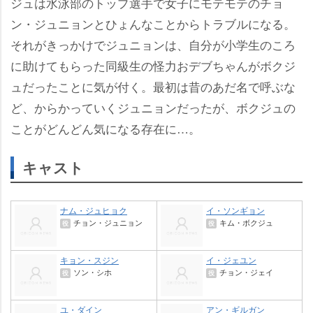
ジュは水泳部のトップ選手で女子にモテモテのチョ
ン・ジュニョンとひょんなことからトラブルになる。
それがきっかけでジュニョンは、自分が小学生のころ
に助けてもらった同級生の怪力おデブちゃんがボクジ
ュだったことに気が付く。最初は昔のあだ名で呼ぶな
ど、からかっていくジュニョンだったが、ボクジュの
ことがどんどん気になる存在に…。
キャスト
ナム・ジュヒョク
イ・ソンギョン
チョン・ジュニョン
キム・ボクジュ
役
役
キョン・スジン
イ・ジェユン
ソン・シホ
チョン・ジェイ
役
役
ユ・ダイン
アン・ギルガン