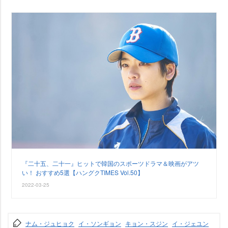
『二十五、二十一』ヒットで韓国のスポーツドラマ＆映画がアツ
い！ おすすめ5選【ハングクTIMES Vol.50】
2022-03-25
ナム・ジュヒョク
イ・ソンギョン
キョン・スジン
イ・ジェユン