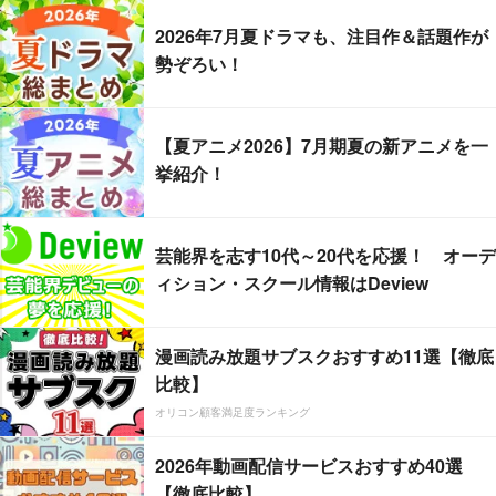
2026年7月夏ドラマも、注目作＆話題作が
勢ぞろい！
【夏アニメ2026】7月期夏の新アニメを一
挙紹介！
芸能界を志す10代～20代を応援！ オーデ
ィション・スクール情報はDeview
漫画読み放題サブスクおすすめ11選【徹底
比較】
オリコン顧客満足度ランキング
2026年動画配信サービスおすすめ40選
【徹底比較】