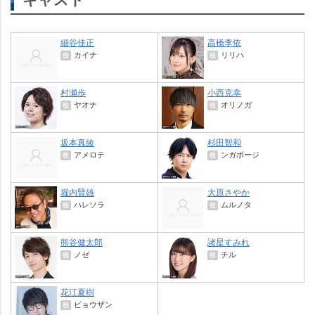
細谷佳正
高橋李依
カイナ
リリハ
役
役
村瀬歩
小西克幸
ヤオナ
オリノガ
役
役
坂本真綾
杉田智和
アメロテ
ンガポージ
役
役
堀内賢雄
大原さやか
ハレソラ
ムルノタ
役
役
熊谷健太郎
諸星すみれ
ノゼ
チル
役
役
花江夏樹
ビョウザン
役