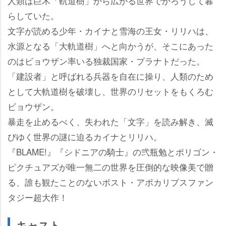
人類は巨木「軌道樹」から広がる世界でかろうじて暮
らしていた。
文字が読める少年・カイナと雪海の王女・リリハは、
水源となる「大軌道樹」へと向かうが、そこにあった
のはビョウザン率いる独裁国家・プラナトだった。
「建設者」と呼ばれる兵器を自在に操り、人類のため
として大軌道樹を破壊し、世界のリセットをもくろむ
ビョウザン。
暴走を止めるべく、失われた「文字」を読み解き、滅
びゆく世界の謎に迫るカイナとリリハ。
『BLAME!』『シドニアの騎士』の弐瓶勉とポリゴン・
ピクチュアズが唯一無二の世界を圧倒的な映像美で贈
る、誰も観たことのないポスト・アポカリプスファン
タジー超大作！
キャスト