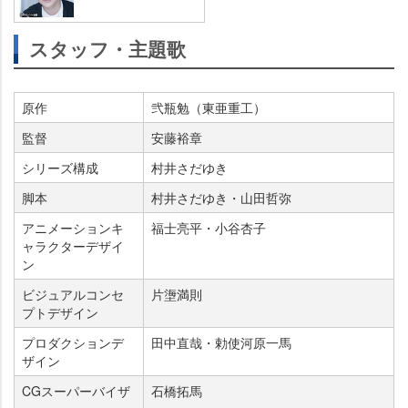
スタッフ・主題歌
原作
弐瓶勉（東亜重工）
監督
安藤裕章
シリーズ構成
村井さだゆき
脚本
村井さだゆき・山田哲弥
アニメーションキ
福士亮平・小谷杏子
ャラクターデザイ
ン
ビジュアルコンセ
片塰満則
プトデザイン
プロダクションデ
田中直哉・勅使河原一馬
ザイン
CGスーパーバイザ
石橋拓馬