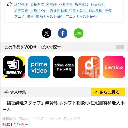
細谷佳正
高橋李依
村瀬歩
小西克幸
坂本真綾
杉田智和
堀内賢雄
大原さやか
熊谷健太郎
諸星すみれ
花江夏樹
声優
アニメ
映画
映画キャスト紹介
アニメキャスト紹介
この作品をVODサービスで探す
求人特集
さらに見る
「福祉調理スタッフ」無資格可/シフト相談可/住宅型有料老人ホ
ーム
医療法人一亀会/ナーシングホーム レイ クラディア
時給1,177円～