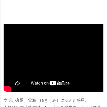
文明が衰退し雪海（ゆきうみ）に沈んだ惑星。