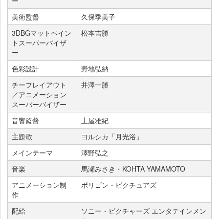
ー
美術監督
久保季美子
3DBGマットペイン
松本吉勝
トスーパーバイザ
ー
色彩設計
野地弘納
チーフレイアウト
井澤一勝
／アニメーション
スーパーバイザー
音響監督
土屋雅紀
主題歌
ヨルシカ「月光浴」
メインテーマ
澤野弘之
音楽
馬瀬みさき・KOHTA YAMAMOTO
アニメーション制
ポリゴン・ピクチュアズ
作
配給
ソニー・ピクチャーズ エンタテインメン