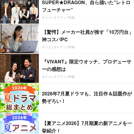
SUPER★DRAGON、自ら描いた”レトロ
フューチャー”
オリコンタイアップ特集
【驚愕】メーカー社員が推す「10万円台」
神コスパPC
オリコンタイアップ特集
『VIVANT』限定ウオッチ、プロデューサ
ーの感想は
オリコンタイアップ特集
2026年7月夏ドラマも、注目作＆話題作が
勢ぞろい！
【夏アニメ2026】7月期夏の新アニメを一
挙紹介！