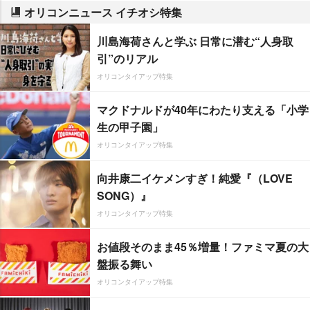
オリコンニュース イチオシ特集
川島海荷さんと学ぶ 日常に潜む“人身取
引”のリアル
オリコンタイアップ特集
マクドナルドが40年にわたり支える「小学
生の甲子園」
オリコンタイアップ特集
向井康二イケメンすぎ！純愛『（LOVE
SONG）』
オリコンタイアップ特集
お値段そのまま45％増量！ファミマ夏の大
盤振る舞い
オリコンタイアップ特集