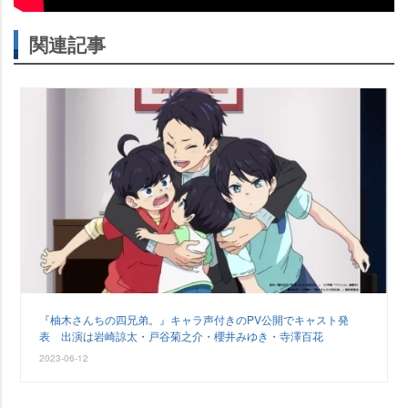
関連記事
『柚木さんちの四兄弟。』キャラ声付きのPV公開でキャスト発
表 出演は岩崎諒太・戸谷菊之介・櫻井みゆき・寺澤百花
2023-06-12