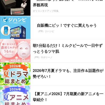
界観再現
オリコンタイアップ特集
自販機にピッ！ですぐに買えちゃう
（PR）ジハンピ
朝1分貼るだけ！ミルクピールで一日中ず
っとうるツヤ肌
（PR）サボリーノ
2026年7月夏ドラマも、注目作＆話題作が
勢ぞろい！
【夏アニメ2026】7月期夏の新アニメを一
挙紹介！