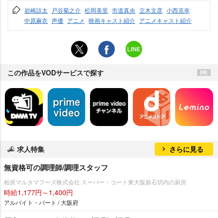
崎諒太
戸谷菊之介
松岡美里
市道真央
立木文彦
小西克幸
中原麻衣
声優
アニメ
映画キャスト紹介
アニメキャスト紹介
この作品をVODサービスで探す
求人特集
さらに見る
無資格可の調理師/調理スタッフ
柏原マルタマフーズ株式会社 スーパー・コート東大阪新石切内の厨房
時給1,177円～1,400円
アルバイト・パート / 大阪府