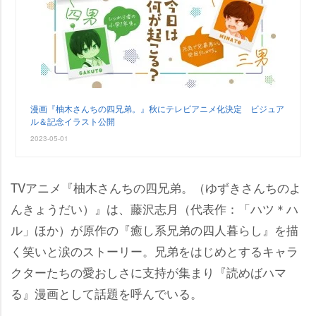
漫画『柚木さんちの四兄弟。』秋にテレビアニメ化決定 ビジュア
ル＆記念イラスト公開
2023-05-01
TVアニメ『柚木さんちの四兄弟。（ゆずきさんちのよ
んきょうだい）』は、藤沢志月（代表作：「ハツ＊ハ
ル」ほか）が原作の『癒し系兄弟の四人暮らし』を描
く笑いと涙のストーリー。兄弟をはじめとするキャラ
クターたちの愛おしさに支持が集まり『読めばハマ
る』漫画として話題を呼んでいる。