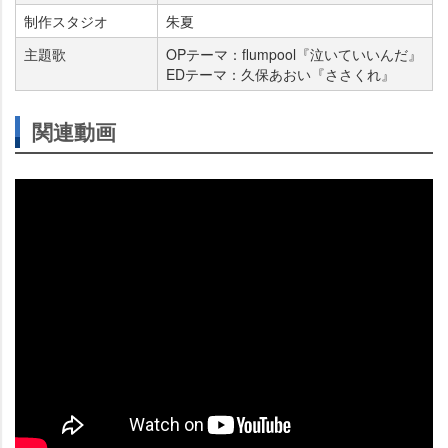
制作スタジオ
朱夏
主題歌
OPテーマ：flumpool『泣いていいんだ』
EDテーマ：久保あおい『ささくれ』
関連動画