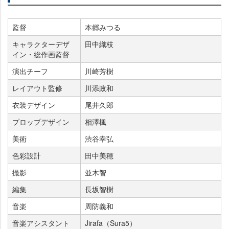
監督
本郷みつる
キャラクターデザ
田中織枝
イン・総作画監督
演出チーフ
川崎芳樹
レイアウト監修
川添政和
衣装デザイン
尾井久郎
プロップデザイン
相澤楓
美術
渋谷幸弘
色彩設計
田中美穂
撮影
並木智
編集
長坂智樹
音楽
周防義和
音楽アシスタント
Jirafa（Sura5）