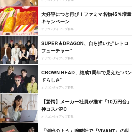
大好評につき再び！ファミマ名物45％増量
キャンペーン
オリコンタイアップ特集
SUPER★DRAGON、自ら描いた”レトロ
フューチャー”
オリコンタイアップ特集
CROWN HEAD、結成1周年で見えた”バン
ドらしさ”
オリコンタイアップ特集
【驚愕】メーカー社員が推す「10万円台」
神コスパPC
オリコンタイアップ特集
「別班のよう」腕時計で『VIVANT』の世