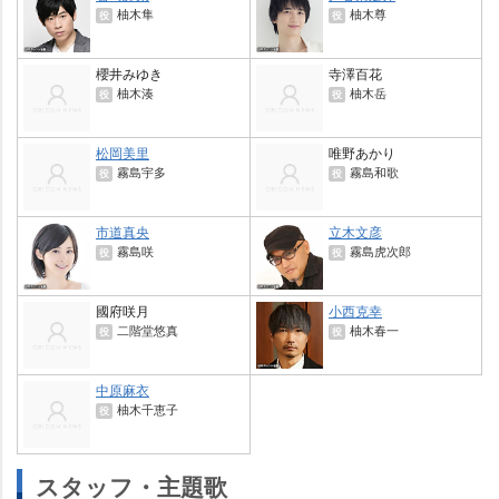
柚木隼
柚木尊
役
役
櫻井みゆき
寺澤百花
柚木湊
柚木岳
役
役
松岡美里
唯野あかり
霧島宇多
霧島和歌
役
役
市道真央
立木文彦
霧島咲
霧島虎次郎
役
役
國府咲月
小西克幸
二階堂悠真
柚木春一
役
役
中原麻衣
柚木千恵子
役
スタッフ・主題歌