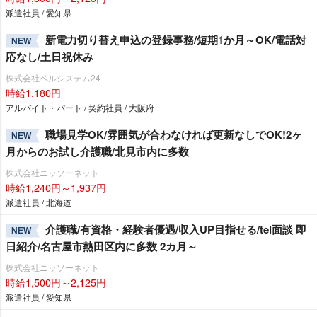
派遣社員 / 愛知県
新電力切り替え申込の登録事務/短期1か月～OK/電話対
NEW
応なし/土日祝休み
株式会社ベルシステム24
時給1,180円
アルバイト・パート / 契約社員 / 大阪府
職場見学OK/雰囲気が合わなければ更新なしでOK!2ヶ
NEW
月からのお試し介護職/北見市内に多数
株式会社ニッソーネット
時給1,240円～1,937円
派遣社員 / 北海道
介護職/有資格・経験者優遇/収入UP目指せる/tel面談 即
NEW
日紹介/名古屋市熱田区内に多数 2カ月～
株式会社ニッソーネット
時給1,500円～2,125円
派遣社員 / 愛知県