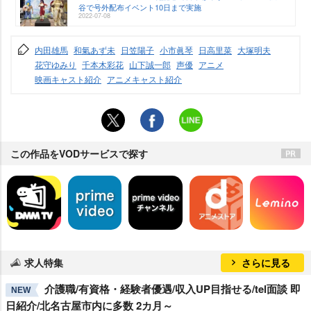
谷で号外配布イベント10日まで実施
2022-07-08
内田雄馬
和氣あず未
日笠陽子
小市眞琴
日高里菜
大塚明夫
花守ゆみり
千本木彩花
山下誠一郎
声優
アニメ
映画キャスト紹介
アニメキャスト紹介
この作品をVODサービスで探す
求人特集
さらに見る
介護職/有資格・経験者優遇/収入UP目指せる/tel面談 即
NEW
日紹介/北名古屋市内に多数 2カ月～