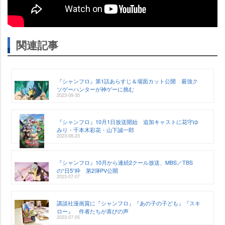
関連記事
『シャンフロ』第1話あらすじ＆場面カット公開 最強ク
ソゲーハンターが神ゲーに挑む
2023-09-30
『シャンフロ』10月1日放送開始 追加キャストに花守ゆ
みり・千本木彩花・山下誠一郎
2023-08-23
『シャンフロ』10月から連続2クール放送、MBS／TBS
の“日5”枠 第2弾PV公開
2023-07-07
講談社漫画賞に『シャンフロ』『あの子の子ども』『スキ
ロー』 作者たちが喜びの声
2023-07-05