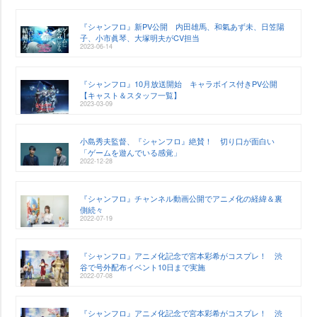
『シャンフロ』新PV公開 内田雄馬、和氣あず未、日笠陽
子、小市眞琴、大塚明夫がCV担当
2023-06-14
『シャンフロ』10月放送開始 キャラボイス付きPV公開
【キャスト＆スタッフ一覧】
2023-03-09
小島秀夫監督、『シャンフロ』絶賛！ 切り口が面白い
「ゲームを遊んでいる感覚」
2022-12-28
『シャンフロ』チャンネル動画公開でアニメ化の経緯＆裏
側続々
2022-07-19
『シャンフロ』アニメ化記念で宮本彩希がコスプレ！ 渋
谷で号外配布イベント10日まで実施
2022-07-08
『シャンフロ』アニメ化記念で宮本彩希がコスプレ！ 渋