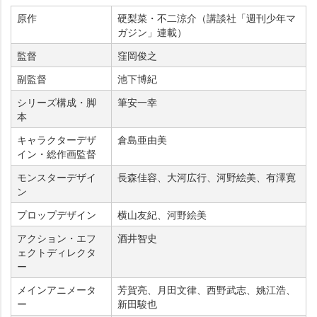
原作
硬梨菜・不二涼介（講談社「週刊少年マ
ガジン」連載）
監督
窪岡俊之
副監督
池下博紀
シリーズ構成・脚
筆安一幸
本
キャラクターデザ
倉島亜由美
イン・総作画監督
モンスターデザイ
長森佳容、大河広行、河野絵美、有澤寛
ン
プロップデザイン
横山友紀、河野絵美
アクション・エフ
酒井智史
ェクトディレクタ
ー
メインアニメータ
芳賀亮、月田文律、西野武志、姚江浩、
ー
新田駿也