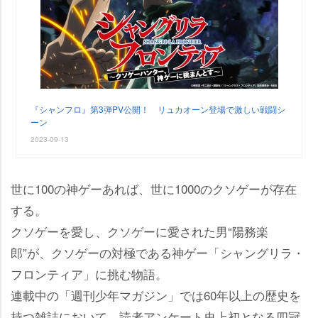
『シャンフロ』第3弾PV公開！ リュカオーン登場で激しい戦闘シ
ーン
2023-09-13
世に100の神ゲーあれば、世に1000のクソゲーが存在
する。
クソゲーを愛し、クソゲーに愛された男“陽務楽
郎”が、クソゲーの対極である神ゲー「シャングリラ・
フロンティア」に挑む物語。
連載中の「週刊少年マガジン」では60年以上の歴史を
持つ雑誌において、読者アンケート史上初となる四冠