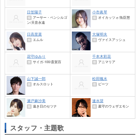
日笠陽子
小市眞琴
アーサー・ペンシルゴ
オイカッツォ/魚臣慧
役
役
ン/天音永遠
日高里菜
大塚明夫
エムル
ヴァイスアッシュ
役
役
花守ゆみり
千本木彩花
サイガ-100/斎賀百
アニマリア
役
役
山下誠一郎
松田颯水
オルスロット
ピーツ
役
役
瀬戸麻沙美
速水奨
遠き日のセツナ
墓守のウェザエモン
役
役
スタッフ・主題歌