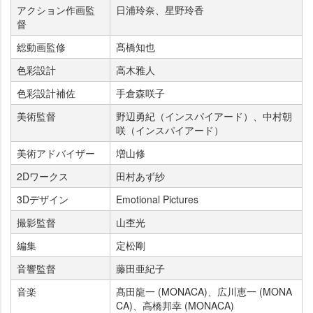
アクション作画監
日浦玲奈、星野玲香
督
総動画監修
髙橋知也
色彩設計
高木雅人
色彩設計補佐
手倉森咲子
美術監督
野辺勇紀（インスパイアード）、中村朝
咲（インスパイアード）
美術アドバイザー
増山修
2Dワークス
田村あず紗
3Dデザイン
Emotional Pictures
撮影監督
山杢光
編集
定松剛
音響監督
藤田亜紀子
音楽
髙田龍一 (MONACA)、広川恵一 (MONA
CA)、高橋邦幸 (MONACA)