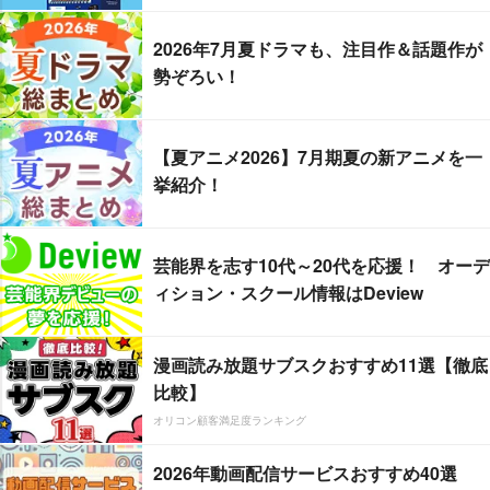
2026年7月夏ドラマも、注目作＆話題作が
勢ぞろい！
【夏アニメ2026】7月期夏の新アニメを一
挙紹介！
芸能界を志す10代～20代を応援！ オーデ
ィション・スクール情報はDeview
漫画読み放題サブスクおすすめ11選【徹底
比較】
オリコン顧客満足度ランキング
2026年動画配信サービスおすすめ40選