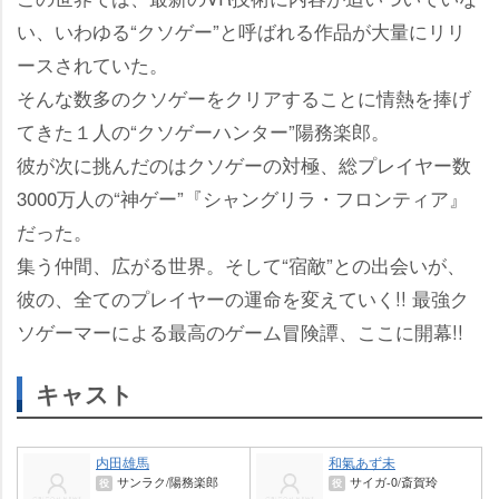
い、いわゆる“クソゲー”と呼ばれる作品が大量にリリ
ースされていた。
そんな数多のクソゲーをクリアすることに情熱を捧げ
てきた１人の“クソゲーハンター”陽務楽郎。
彼が次に挑んだのはクソゲーの対極、総プレイヤー数
3000万人の“神ゲー”『シャングリラ・フロンティア』
だった。
集う仲間、広がる世界。そして“宿敵”との出会いが、
彼の、全てのプレイヤーの運命を変えていく!! 最強ク
ソゲーマーによる最高のゲーム冒険譚、ここに開幕!!
キャスト
内田雄馬
和氣あず未
サンラク/陽務楽郎
サイガ-0/斎賀玲
役
役