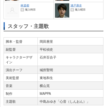
林遣都
瀬戸康史
菊入時宗
菊入昭宗
役
役
スタッフ・主題歌
脚本・監督
岡田麿里
副監督
平松禎史
キャラクターデザ
石井百合子
イン
演出チーフ
城所聖明
美術監督
東地和生
音楽
横山克
制作
MAPPA
主題歌
中島みゆき「心音（しんおん）」