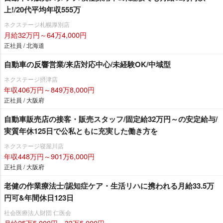
上!/20代平均年収555万
ネクステージ札幌厚別店
月給32万円～64万4,000円
正社員 / 北海道
自動車の反響営業/来店対応中心/未経験OK/中域型
ネクステージ摂津店
年収406万円～849万8,000円
正社員 / 大阪府
自動車販売店の接客・販売スタッフ/固定給32万円～の安定給与/
実質年休125日で公私ともに充実した働き方を
ネクステージ寝屋川店
年収448万円～901万6,000円
正社員 / 大阪府
老健の作業療法士/認知症ケア・生活リハに携われる月給33.5万
円可&年間休日123日
社会医療法人財団 仁医会
月給25万5,000円～33万5,000円