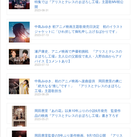
特集では『アリスとテレスのまぼろし工場』主題歌MV初公
開
2023-08-31
中島みゆき 初アニメ映画主題歌発売日決定 初のイラスト
ジャケットに「ひれ伏して御礼申し上げるばかりです」
2023-07-13
瀬戸康史、アニメ映画で声優初挑戦 『アリスとテレスの
まぼろし工場』主人公の父親役で友人・入野自由からアド
バイス【コメントあり】
2023-07-13
中島みゆき、初のアニメ映画へ楽曲提供 岡田麿里の虜に
「絶大なる“推し”です！」 『アリスとテレスのまぼろし
工場』主題歌担当
2023-06-29
岡田麿里『あの花』以来10年ぶりの小説6月発売 監督作
品の映画『アリスとテレスのまぼろし工場』書き下ろす
2023-05-21
岡田麿里監督の5年ぶり新作映画、9月15日公開 『アリス