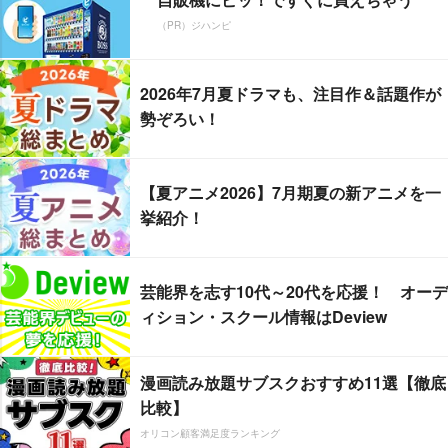
（PR）ジハンピ
2026年7月夏ドラマも、注目作＆話題作が
勢ぞろい！
【夏アニメ2026】7月期夏の新アニメを一
挙紹介！
芸能界を志す10代～20代を応援！ オーデ
ィション・スクール情報はDeview
漫画読み放題サブスクおすすめ11選【徹底
比較】
オリコン顧客満足度ランキング