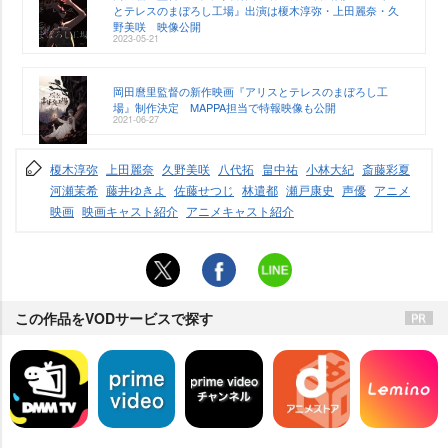
とテレスのまぼろし工場』出演は榎木淳弥・上田麗奈・久
野美咲 映像公開
2023-05-21
岡田麿里監督の新作映画『アリスとテレスのまぼろし工
場』制作決定 MAPPA担当で特報映像も公開
2021-06-27
榎木淳弥
上田麗奈
久野美咲
八代拓
畠中祐
小林大紀
斎藤彩夏
河瀬茉希
藤井ゆきよ
佐藤せつじ
林遣都
瀬戸康史
声優
アニメ
映画
映画キャスト紹介
アニメキャスト紹介
この作品をVODサービスで探す