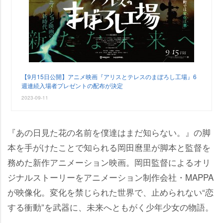
【9月15日公開】アニメ映画『アリスとテレスのまぼろし工場』6
週連続入場者プレゼントの配布が決定
2023-09-11
『あの日見た花の名前を僕達はまだ知らない。』の脚
本を手がけたことで知られる岡田麿里が脚本と監督を
務めた新作アニメーション映画。岡田監督によるオリ
ジナルストーリーをアニメーション制作会社・MAPPA
が映像化。変化を禁じられた世界で、止められない“恋
する衝動”を武器に、未来へともがく少年少女の物語。