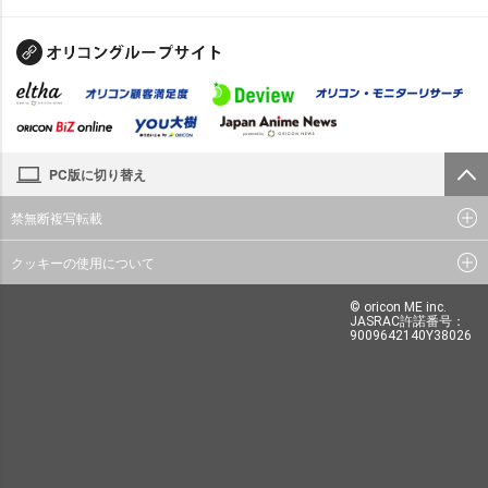
PC版に切り替え
禁無断複写転載
クッキーの使用について
© oricon ME inc.
JASRAC許諾番号：
9009642140Y38026