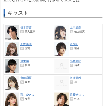
キャスト
榎木淳弥
上田麗奈
菊入正宗
佐上睦実
役
役
久野美咲
八代拓
五実
笹倉
役
役
畠中祐
小林大紀
新田
仙波
役
役
斎藤彩夏
河瀬茉希
園部
原
役
役
藤井ゆきよ
佐藤せつじ
安見
佐上
役
役