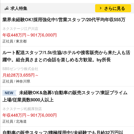
求人特集
さらに見る
業界未経験OK!採用強化中!/営業スタッフ/20代平均年収555万
ネクステージ江戸川店
年収448万円～901万6,000円
正社員 / 東京都
ルート配送スタッフ/1.5t/生協/ホテルや接客販売から来た人も活
躍中。組合員さまとの会話を楽しめる方歓迎。by所長
SBSゼンツウ株式会社
月給28万3,655円～
正社員 / 神奈川県
未経験OK&急募!/自動車の販売スタッフ/東証プライム
NEW
上場/従業員数8000人以上
ネクステージ札幌厚別店
年収448万円～901万6,000円
正社員 / 北海道
自動車の販売スタッフ/積極採用中!/未経験でも月給32万円以