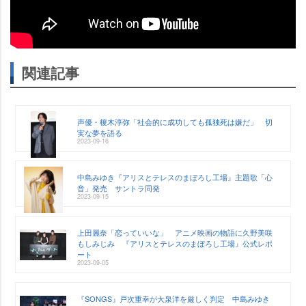
関連記事
声優・榎木淳弥「社会的に成功しても孤独死は嫌だ」 切
実な夢を語る
2023-09-16
中島みゆき『アリスとテレスのまぼろし工場』主題歌「心
音」発売 サントラ同発
2023-09-15
上田麗奈「恋っていいな」 アニメ映画の物語に久野美咲
もしみじみ 『アリスとテレスのまぼろし工場』公式レポ
ート
2023-09-05
『SONGS』戸次重幸が大泉洋を厳しく判定 中島みゆき