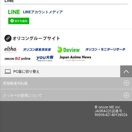
LINE
LINEアカウントメディア
PC版に切り替え
禁無断複写転載
クッキーの使用について
© oricon ME inc.
JASRAC許諾番号：
9009642140Y38026