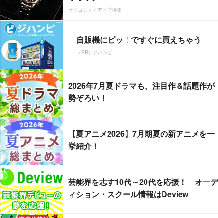
オリコンタイアップ特集
自販機にピッ！ですぐに買えちゃう
（PR）ジハンピ
2026年7月夏ドラマも、注目作＆話題作が
勢ぞろい！
【夏アニメ2026】7月期夏の新アニメを一
挙紹介！
芸能界を志す10代～20代を応援！ オーデ
ィション・スクール情報はDeview