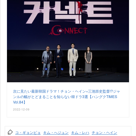
次に見たい最新韓国ドラマ！チョン・ヘイン×三池崇史監督!?ジャ
ンルの幅がとどまることを知らない韓ドラ3選【ハングクTIMES
Vol.84】
2022-12-09
コ・ギョンピョ
キム・へジュン
キム・レハ
チョン・ヘイン