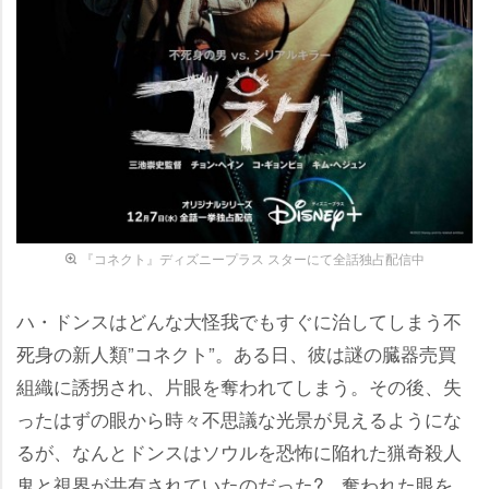
『コネクト』ディズニープラス スターにて全話独占配信中
ハ・ドンスはどんな大怪我でもすぐに治してしまう不
死身の新人類”コネクト”。ある日、彼は謎の臓器売買
組織に誘拐され、片眼を奪われてしまう。その後、失
ったはずの眼から時々不思議な光景が見えるようにな
るが、なんとドンスはソウルを恐怖に陥れた猟奇殺人
鬼と視界が共有されていたのだった?。奪われた眼を、