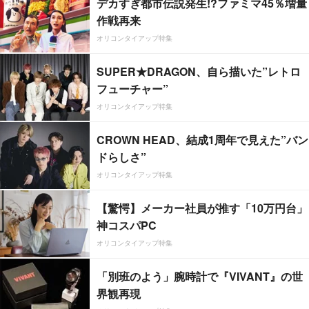
デカすぎ都市伝説発生!?ファミマ45％増量
作戦再来
オリコンタイアップ特集
SUPER★DRAGON、自ら描いた”レトロ
フューチャー”
オリコンタイアップ特集
CROWN HEAD、結成1周年で見えた”バン
ドらしさ”
オリコンタイアップ特集
【驚愕】メーカー社員が推す「10万円台」
神コスパPC
オリコンタイアップ特集
「別班のよう」腕時計で『VIVANT』の世
界観再現