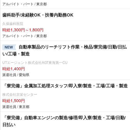
アルバイト・パート / 東京都
歯科助手/未経験OK・扶養内勤務OK
久保歯科医院
時給1,300円～1,800円
アルバイト・パート / 東京都
自動車製品のリーチリフト作業・検品/寮完備/日勤/日払
NEW
い/工場・製造
UTエージェント株式会社AGT東海第一CU
時給1,400円
派遣社員 / 愛知県
「寮完備」金属加工処理スタッフ/即入寮/製造・工場/工場・製造
株式会社京栄センター
時給1,500円
派遣社員 / 東京都
「寮完備」自動車エンジンの製造/修理/即入寮/製造・工場/日勤/
日払い