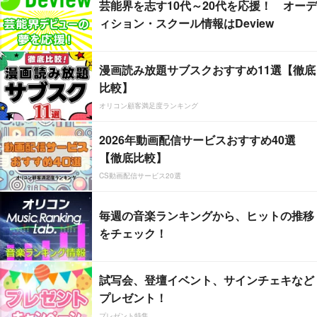
芸能界を志す10代～20代を応援！ オーデ
ィション・スクール情報はDeview
漫画読み放題サブスクおすすめ11選【徹底
比較】
オリコン顧客満足度ランキング
2026年動画配信サービスおすすめ40選
【徹底比較】
CS動画配信サービス20選
毎週の音楽ランキングから、ヒットの推移
をチェック！
試写会、登壇イベント、サインチェキなど
プレゼント！
プレゼント特集