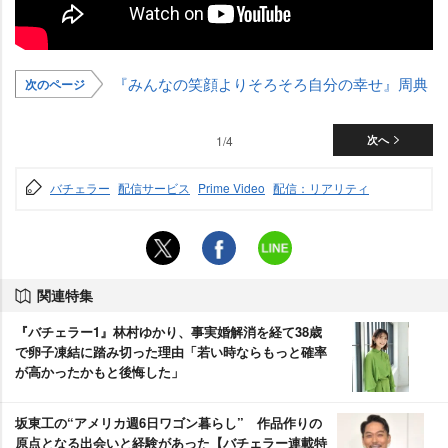
『みんなの笑顔よりそろそろ自分の幸せ』周典
次のページ
1/4
次へ
バチェラー
配信サービス
Prime Video
配信：リアリティ
関連特集
『バチェラー1』林村ゆかり、事実婚解消を経て38歳
で卵子凍結に踏み切った理由「若い時ならもっと確率
が高かったかもと後悔した」
坂東工の“アメリカ週6日ワゴン暮らし” 作品作りの
原点となる出会いと経験があった【バチェラー連載特