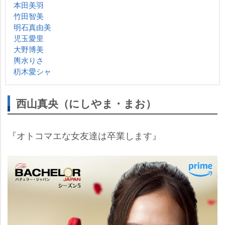
本田美羽
竹田智美
明石真由美
児玉愛里
大野博美
輿水りさ
杤木愛シャ
西山真央（にしやま・まお）
『オトコマエな女友達は卒業します』