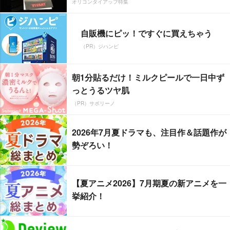
オリコンタイアップ特集
自販機にピッ！ですぐに買えちゃう
（PR）ジハンピ
朝1分貼るだけ！ミルクピールで一日中ず
っとうるツヤ肌
（PR）サボリーノ
2026年7月夏ドラマも、注目作＆話題作が
勢ぞろい！
【夏アニメ2026】7月期夏の新アニメを一
挙紹介！