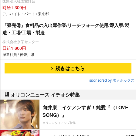
医療法人社団愛輝会
時給1,300円
アルバイト・パート / 東京都
「寮完備」食料品の入出庫作業/リーチフォーク使用/即入寮/製
造・工場/工場・製造
株式会社京栄センター
日給1,600円
派遣社員 / 神奈川県
続きはこちら
sponsored by 求人ボックス
オリコンニュース イチオシ特集
向井康二イケメンすぎ！純愛『（LOVE
SONG）』
オリコンタイアップ特集