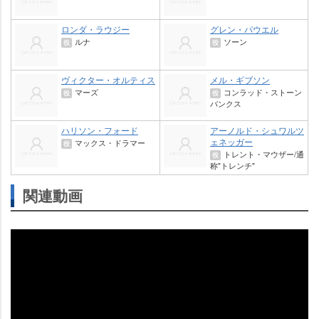
ロンダ・ラウジー
グレン・パウエル
ルナ
ソーン
役
役
ヴィクター・オルティス
メル・ギブソン
マーズ
コンラッド・ストーン
役
役
バンクス
ハリソン・フォード
アーノルド・シュワルツ
ェネッガー
マックス・ドラマー
役
トレント・マウザー/通
役
称"トレンチ"
関連動画