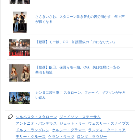
ささきいさお、スタローン吹き替えの苦労明かす「年々声
が低くなる」
【動画】モー娘。OG 加護亜依の「力になりたい」
【動画】飯田、保田らモー娘。OG、矢口復帰に一安心
共演も熱望
カンヌに装甲車！ スタローン、フォード、ギブソンがそろ
い踏み
シルベスタ・スタローン
ジェイソン・ステーサム
アントニオ・バンデラス
ジェット・リー
ウェズリー・スナイプス
ドルフ・ラングレン
ケルシー・グラマー
ランディ・クートゥア
テリー・クルーズ
ケラン・ラッツ
ロンダ・ラウジー