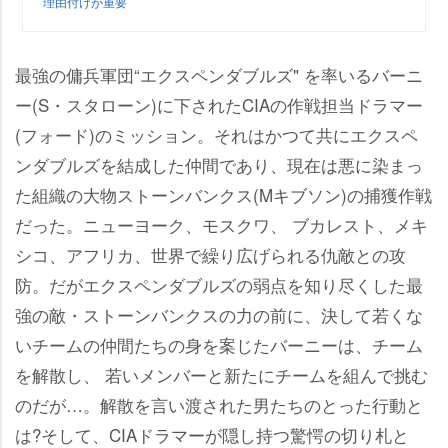
理由付けが重要
最強の傭兵軍団“エクスペンダブルズ" を率いるバーニ
ー(S・スタローン)に下されたCIAの作戦担当ドラマー
(フォード)のミッション。それはかつて共にエクスペ
ンダブルズを結成した仲間であり、現在は悪に染まっ
た組織の大物ストーンバンクス(Mキブソン)の捕獲作戦
だった。ニューヨーク、モスクワ、 ブカレスト、メキ
シコ、アフリカ、世界で繰り広げられる仇敵との攻
防。だがエクスペンダブルズの弱点を知り尽くした最
強の敵・ストーンバンクスの力の前に、決して若くな
いチームの仲間たちの身を案じたバーニーは、チーム
を解散し、 若いメンバーと新たにチームを組んで挑む
のだが…。解散を言い渡された男たちのとった行動と
は?そして、CIAドラマーが隠し持つ驚愕の切り札と