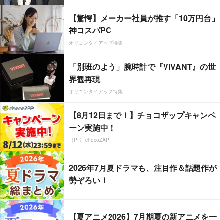
【驚愕】メーカー社員が推す「10万円台」
神コスパPC
オリコンタイアップ特集
「別班のよう」腕時計で『VIVANT』の世
界観再現
オリコンタイアップ特集
【8月12日まで！】チョコザップキャンペ
ーン実施中！
（PR）chocoZAP
2026年7月夏ドラマも、注目作＆話題作が
勢ぞろい！
【夏アニメ2026】7月期夏の新アニメを一