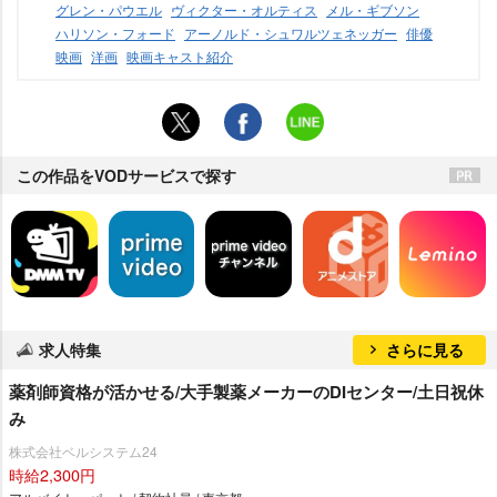
グレン・パウエル
ヴィクター・オルティス
メル・ギブソン
ハリソン・フォード
アーノルド・シュワルツェネッガー
俳優
映画
洋画
映画キャスト紹介
この作品をVODサービスで探す
求人特集
さらに見る
薬剤師資格が活かせる/大手製薬メーカーのDIセンター/土日祝休
み
株式会社ベルシステム24
時給2,300円