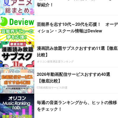
挙紹介！
芸能界を志す10代～20代を応援！ オーデ
ィション・スクール情報はDeview
漫画読み放題サブスクおすすめ11選【徹底
比較】
オリコン顧客満足度ランキング
2026年動画配信サービスおすすめ40選
【徹底比較】
CS動画配信サービス20選
毎週の音楽ランキングから、ヒットの推移
をチェック！