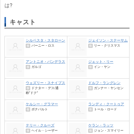
は?
キャスト
シルベスタ・スタローン
ジェイソン・ステーサム
バーニー・ロス
リー・クリスマス
役
役
アントニオ・バンデラス
ジェット・リー
ガルゴ
イン・ヤン
役
役
ウェズリー・スナイプス
ドルフ・ラングレン
ドクター・デス/通
ガンナー・ヤンセン
役
役
称"ドク"
ケルシー・グラマー
ランディ・クートゥア
ボナパルト
トール・ロード
役
役
テリー・クルーズ
ケラン・ラッツ
ヘイル・シーザー
ジョン・スマイリー
役
役