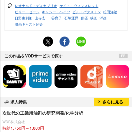
レオナルド・ディカプリオ
ケイト・ウィンスレット
ビリー・ゼーン
キャシー・ベイツ
ビル・パクストン
松田洋治
日野由利加
山寺宏一
谷育子
石塚運昇
俳優
映画
洋画
映画キャスト紹介
この作品をVODサービスで探す
求人特集
さらに見る
次世代の工業用油剤の研究開発/化学分析
WDB株式会社
時給1,750円～1,800円