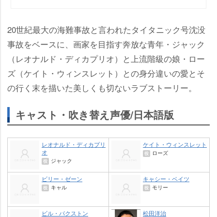
20世紀最大の海難事故と言われたタイタニック号沈没
事故をベースに、画家を目指す奔放な青年・ジャック
（レオナルド・ディカプリオ）と上流階級の娘・ロー
ズ（ケイト・ウィンスレット）との身分違いの愛とそ
の行く末を描いた美しくも切ないラブストーリー。
キャスト・吹き替え声優/日本語版
レオナルド・ディカプリ
ケイト・ウィンスレット
オ
ローズ
役
ジャック
役
ビリー・ゼーン
キャシー・ベイツ
キャル
モリー
役
役
ビル・パクストン
松田洋治