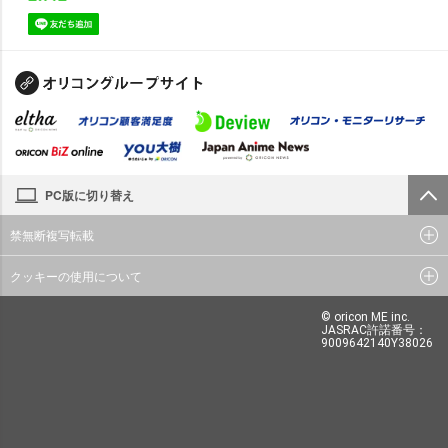
PC版に切り替え
禁無断複写転載
クッキーの使用について
© oricon ME inc.
JASRAC許諾番号：
9009642140Y38026