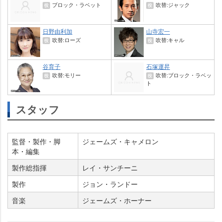
ブロック・ラベット
吹替:ジャック
役
役
日野由利加
山寺宏一
吹替:ローズ
吹替:キャル
役
役
谷育子
石塚運昇
吹替:モリー
吹替:ブロック・ラベッ
役
役
ト
スタッフ
監督・製作・脚
ジェームズ・キャメロン
本・編集
製作総指揮
レイ・サンチーニ
製作
ジョン・ランドー
音楽
ジェームズ・ホーナー