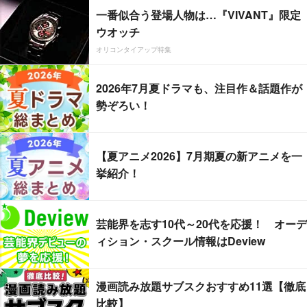
一番似合う登場人物は…『VIVANT』限定
ウオッチ
オリコンタイアップ特集
2026年7月夏ドラマも、注目作＆話題作が
勢ぞろい！
【夏アニメ2026】7月期夏の新アニメを一
挙紹介！
芸能界を志す10代～20代を応援！ オーデ
ィション・スクール情報はDeview
漫画読み放題サブスクおすすめ11選【徹底
比較】