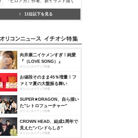
0
『ヒロアカ』作者、新イラスト描く
11位以下を見る
向井康二イケメンすぎ！純愛
『（LOVE SONG）』
オリコンタイアップ特集
お値段そのまま45％増量！フ
ァミマ夏の大盤振る舞い
オリコンタイアップ特集
SUPER★DRAGON、自ら描い
た”レトロフューチャー”
オリコンタイアップ特集
CROWN HEAD、結成1周年で
見えた”バンドらしさ”
オリコンタイアップ特集