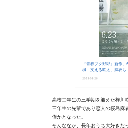
『青春ブタ野郎』新作、
楓…支える咲太、麻衣ら
2023-03-26
高校二年生の三学期を迎えた梓川
三年生の先輩であり恋人の桜島麻
僅かとなった。
そんななか、長年おうち大好きだ