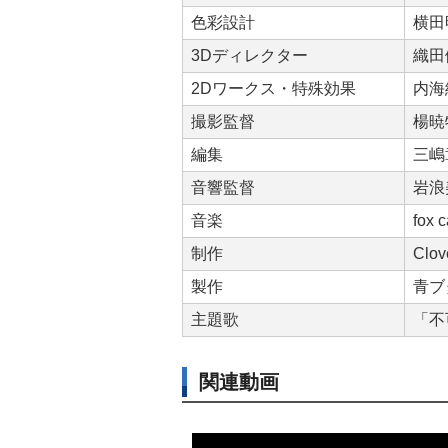
色彩設計
横田
3Dディレクター
織田
2Dワークス・特殊効果
内海
撮影監督
楊暁
編集
三嶋
音響監督
浪
音楽
fox 
制作
Clov
製作
青ブタ
主題歌
「不
関連動画