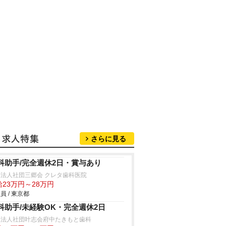
さらに見る
科助手/完全週休2日・賞与あり
法人社団三郷会 クレタ歯科医院
給23万円～28万円
員 / 東京都
科助手/未経験OK・完全週休2日
療法人社団叶志会府中たきもと歯科