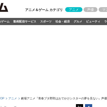
アニメ
声優
マ
アニメ＆ゲーム カテゴリ
&ゲーム
動画配信サービス
スポーツ
社会・経済
グルメ
ビューティ
ラ
OP
アニメ
劇場アニメ『青春ブタ野郎はおでかけシスターの夢を見ない』声優