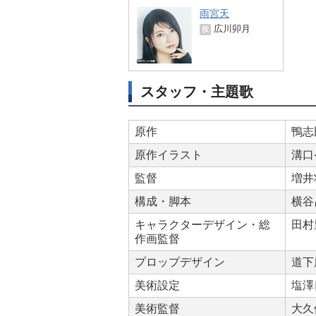
雨宮天
広川卯月
役
スタッフ・主題歌
原作
鴨志
原作イラスト
溝口
監督
増井
構成・脚本
横谷
キャラクターデザイン・総
田村
作画監督
プロップデザイン
道下
美術設定
塩澤
美術監督
大久