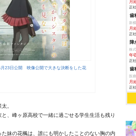
月
正社
歯
新
月給
正社
障
株
年収
正社
6月23日公開 映像公開で大きな決断をした花
歯
医療
月
正社
咲太。
衣と、峰ヶ原高校で一緒に過ごせる学生生活も残り
った妹の花楓は、誰にも明かしたことのない胸の内