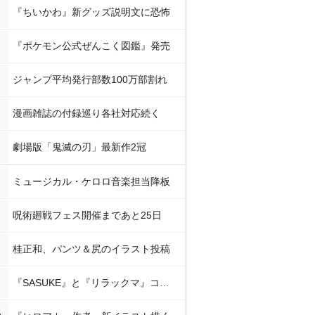
『ちいかわ』新グッズ説明文に恐怖
『ポケモン公式ぜんこく図鑑』発売
ジャンプ平均発行部数100万部割れ
漫画雑誌の付録巡り各社対応続く
劇場版「鬼滅の刃」最新作2冠
ミュージカル・ケロロ音楽担当降板
呪術廻戦フェス開催まであと25日
桂正和、パンツ＆尻のイラスト投稿
『SASUKE』と『リラックマ』コラボ