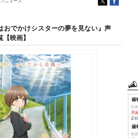
コンニュース
はおでかけシスターの夢を見ない』声
覧【映画】
歯
医療
月
正社
歯
医