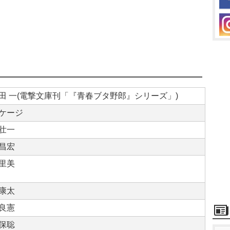
田 一(電撃文庫刊「『青春ブタ野郎』シリーズ」)
ケージ
壮一
昌宏
里美
康太
良憲
保聡