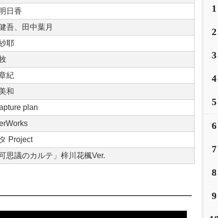
1
明日香
健吾、田中葉月
2
紗耶
3
牧
章紀
4
美和
5
capture plan
erWorks
6
 Project
7
可思議のカルテ」梓川花楓Ver.
8
9