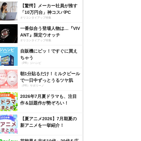
【驚愕】メーカー社員が推す
「10万円台」神コスパPC
オリコンタイアップ特集
一番似合う登場人物は…『VIV
ANT』限定ウオッチ
オリコンタイアップ特集
自販機にピッ！ですぐに買え
ちゃう
（PR）ジハンピ
朝1分貼るだけ！ミルクピール
で一日中ずっとうるツヤ肌
（PR）サボリーノ
2026年7月夏ドラマも、注目
作＆話題作が勢ぞろい！
【夏アニメ2026】7月期夏の
新アニメを一挙紹介！