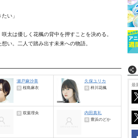
きたい」
、咲太は優しく花楓の背中を押すことを決める。
た想い。二人で踏み出す未来への物語。
瀬戸麻沙美
久保ユリカ
最
桜島麻衣
梓川花楓
役
役
内田真礼
双葉理央
役
豊浜のどか
役