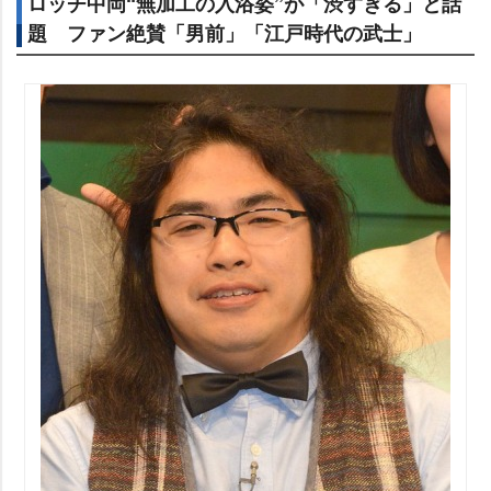
ロッチ中岡“無加工の入浴姿”が「渋すぎる」と話
題 ファン絶賛「男前」「江戸時代の武士」