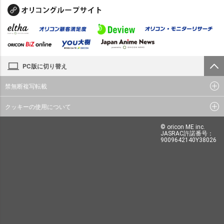
PC版に切り替え
禁無断複写転載
クッキーの使用について
© oricon ME inc.
JASRAC許諾番号：
9009642140Y38026