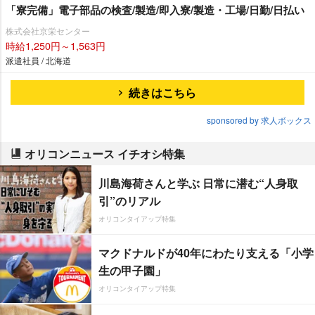
「寮完備」電子部品の検査/製造/即入寮/製造・工場/日勤/日払い
株式会社京栄センター
時給1,250円～1,563円
派遣社員 / 北海道
続きはこちら
sponsored by 求人ボックス
オリコンニュース イチオシ特集
川島海荷さんと学ぶ 日常に潜む“人身取
引”のリアル
オリコンタイアップ特集
マクドナルドが40年にわたり支える「小学
生の甲子園」
オリコンタイアップ特集