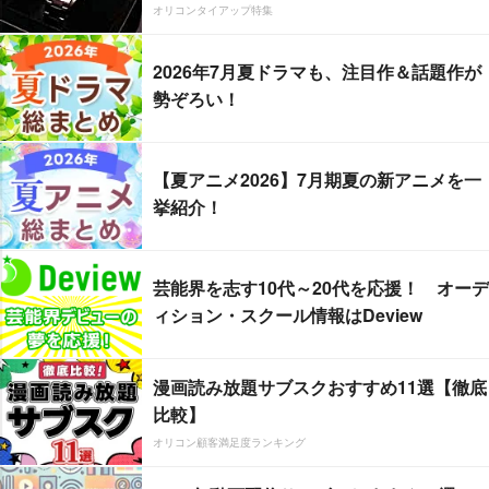
オリコンタイアップ特集
2026年7月夏ドラマも、注目作＆話題作が
勢ぞろい！
【夏アニメ2026】7月期夏の新アニメを一
挙紹介！
芸能界を志す10代～20代を応援！ オーデ
ィション・スクール情報はDeview
漫画読み放題サブスクおすすめ11選【徹底
比較】
オリコン顧客満足度ランキング