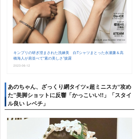
キンプリの研ぎ澄まされた洗練美 白Tシャツまとった永瀬廉＆高
橋海人が肩並べて“素の美しさ”披露
2023-06-12
あのちゃん、ざっくり網タイツ×超ミニスカ“攻め
た”美脚ショットに反響「かっこいい!!」「スタイ
ル良い レベチ」