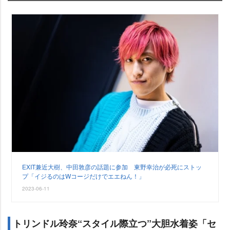
EXIT兼近大樹、中田敦彦の話題に参加 東野幸治が必死にストッ
プ「イジるのはWコージだけでエエねん！」
2023-06-11
トリンドル玲奈“スタイル際立つ”大胆水着姿「セ