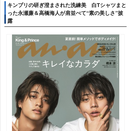
キンプリの研ぎ澄まされた洗練美 白Tシャツまと
った永瀬廉＆高橋海人が肩並べて“素の美しさ”披
露