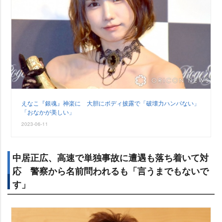
えなこ『銀魂』神楽に 大胆にボディ披露で「破壊力ハンパない」
「おなかが美しい」
2023-06-11
中居正広、高速で単独事故に遭遇も落ち着いて対
応 警察から名前問われるも「言うまでもないで
す」