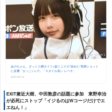
あのちゃん、ざっくり網タイツ×超ミニスカ“攻めた”美脚ショット
に反響「かっこいい!!」「スタイル良い レベチ」
2023-06-12
EXIT兼近大樹、中田敦彦の話題に参加 東野幸治
が必死にストップ「イジるのはWコージだけでエ
エねん！」