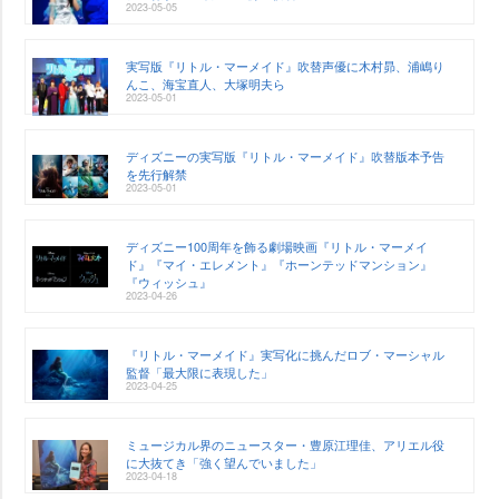
2023-05-05
実写版『リトル・マーメイド』吹替声優に木村昴、浦嶋り
んこ、海宝直人、大塚明夫ら
2023-05-01
ディズニーの実写版『リトル・マーメイド』吹替版本予告
を先行解禁
2023-05-01
ディズニー100周年を飾る劇場映画『リトル・マーメイ
ド』『マイ・エレメント』『ホーンテッドマンション』
『ウィッシュ』
2023-04-26
『リトル・マーメイド』実写化に挑んだロブ・マーシャル
監督「最大限に表現した」
2023-04-25
ミュージカル界のニュースター・豊原江理佳、アリエル役
に大抜てき「強く望んでいました」
2023-04-18