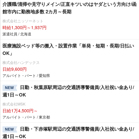
介護職/清掃や見守りメイン/正直キツいのはヤダという方向け/函
館市内に勤務地多数 2カ月～長期
株式会社ニッソーネット
時給1,300円～1,937円
派遣社員 / 北海道
医療施設ベッド等の搬入・設置作業「単発・短期・長期/日払い
OK」
株式会社ハンデックス
日給9,600円
アルバイト・パート / 愛知県
日勤・秋葉原駅周辺の交通誘導警備員/入社祝い金あり/
NEW
週1日～OK
株式会社MSK
日給1万4,500円～
アルバイト・パート / 東京都
日勤・下赤塚駅周辺の交通誘導警備員/入社祝い金あり/
NEW
週1日～OK