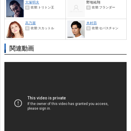
大塚明夫
野地祐翔
吹替:トリトン王
吹替:フランダー
役
役
高乃麗
木村昴
吹替:スカットル
吹替:セバスチャン
役
役
関連動画