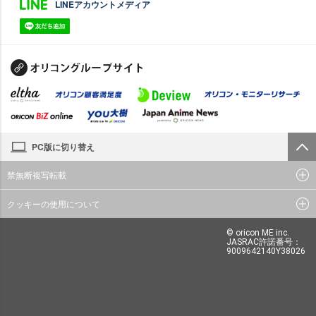
LINEアカウントメディア
PC版に切り替え
禁無断複写転載
クッキーの使用について
© oricon ME inc.
JASRAC許諾番号：
9009642140Y38026