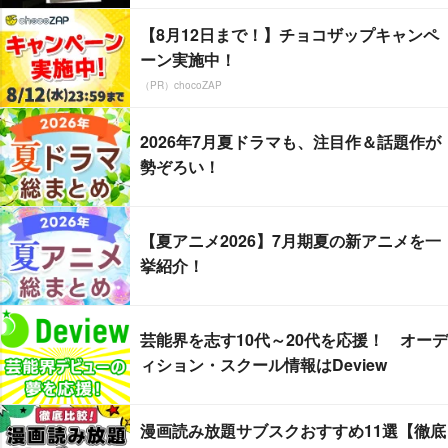
【8月12日まで！】チョコザップキャンペ
ーン実施中！
（PR）chocoZAP
2026年7月夏ドラマも、注目作＆話題作が
勢ぞろい！
【夏アニメ2026】7月期夏の新アニメを一
挙紹介！
芸能界を志す10代～20代を応援！ オーデ
ィション・スクール情報はDeview
漫画読み放題サブスクおすすめ11選【徹底