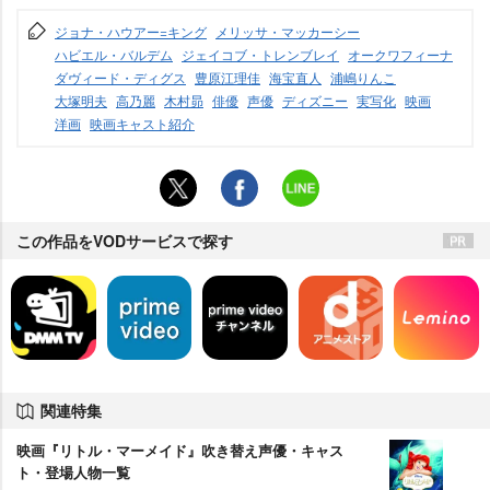
ジョナ・ハウアー=キング
メリッサ・マッカーシー
ハビエル・バルデム
ジェイコブ・トレンブレイ
オークワフィーナ
ダヴィード・ディグス
豊原江理佳
海宝直人
浦嶋りんこ
大塚明夫
高乃麗
木村昴
俳優
声優
ディズニー
実写化
映画
洋画
映画キャスト紹介
この作品をVODサービスで探す
関連特集
映画『リトル・マーメイド』吹き替え声優・キャス
ト・登場人物一覧