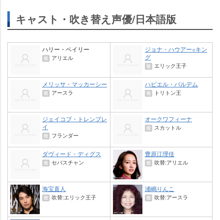
キャスト・吹き替え声優/日本語版
ハリー・ベイリー
ジョナ・ハウアー=キン
グ
アリエル
役
エリック王子
役
メリッサ・マッカーシー
ハビエル・バルデム
アースラ
トリトン王
役
役
ジェイコブ・トレンブレ
オークワフィーナ
イ
スカットル
役
フランダー
役
ダヴィード・ディグス
豊原江理佳
セバスチャン
吹替:アリエル
役
役
海宝直人
浦嶋りんこ
吹替:エリック王子
吹替:アースラ
役
役