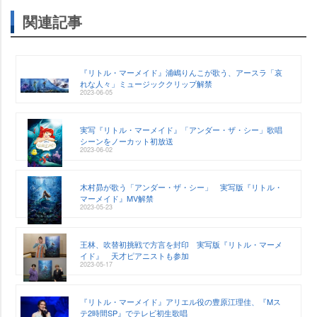
関連記事
『リトル・マーメイド』浦嶋りんこが歌う、アースラ「哀
れな人々」ミュージッククリップ解禁
2023-06-05
実写『リトル・マーメイド』「アンダー・ザ・シー」歌唱
シーンをノーカット初放送
2023-06-02
木村昴が歌う「アンダー・ザ・シー」 実写版『リトル・
マーメイド』MV解禁
2023-05-23
王林、吹替初挑戦で方言を封印 実写版『リトル・マーメ
イド』 天才ピアニストも参加
2023-05-17
『リトル・マーメイド』アリエル役の豊原江理佳、『Mス
テ2時間SP』でテレビ初生歌唱