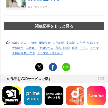
ニュース｜ドラマ｜
関連記事をもっと見る
稲森いずみ
吉沢悠
優希美青
内田朝陽
安藤聖
内田慈
結城モエ
犬飼貴丈
矢島健一
七瀬なつみ
長谷川初範
俳優
日テレ
ドラマ
夫婦が壊れるとき
ドラマキャスト紹介
この作品をVODサービスで探す