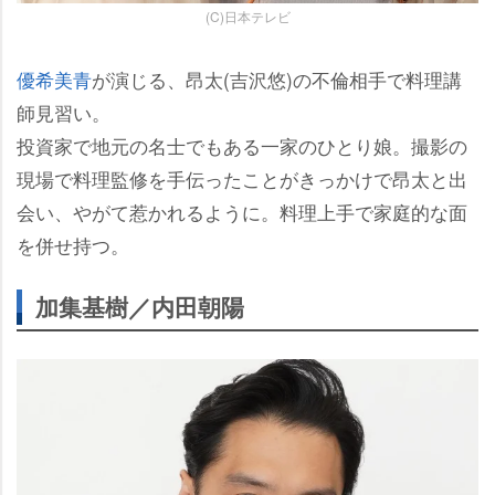
(C)日本テレビ
優希美青
が演じる、昂太(吉沢悠)の不倫相手で料理講
師見習い。
投資家で地元の名士でもある一家のひとり娘。撮影の
現場で料理監修を手伝ったことがきっかけで昂太と出
会い、やがて惹かれるように。料理上手で家庭的な面
を併せ持つ。
加集基樹／内田朝陽