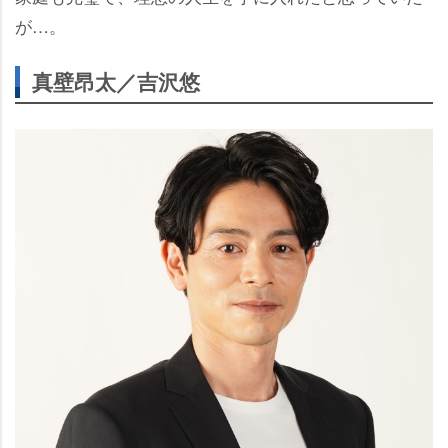
が…。
真壁昂太／吉沢悠