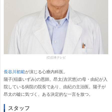
(C)日本テレビ
長谷川初範
が演じる心療内科医。
陽子(稲森いずみ)の恩師。昂太(吉沢悠)の母・由紀が入
院している病院の院長であり、由紀の主治医。陽子が
昂太の嘘に気づく、ある決定的な一言を放つ。
スタッフ