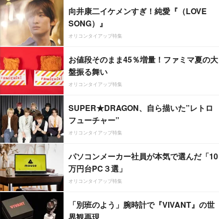
向井康二イケメンすぎ！純愛『（LOVE
SONG）』
オリコンタイアップ特集
お値段そのまま45％増量！ファミマ夏の大
盤振る舞い
オリコンタイアップ特集
SUPER★DRAGON、自ら描いた”レトロ
フューチャー”
オリコンタイアップ特集
パソコンメーカー社員が本気で選んだ「10
万円台PC３選」
オリコンタイアップ特集
「別班のよう」腕時計で『VIVANT』の世
界観再現