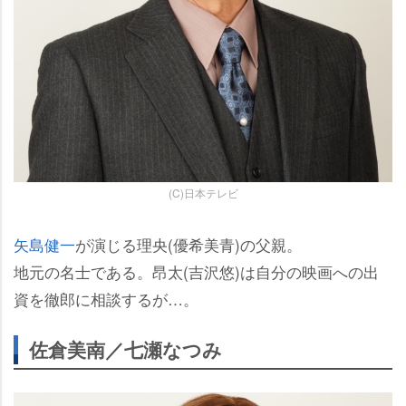
(C)日本テレビ
矢島健一
が演じる理央(優希美青)の父親。
地元の名士である。昂太(吉沢悠)は自分の映画への出
資を徹郎に相談するが…。
佐倉美南／七瀬なつみ