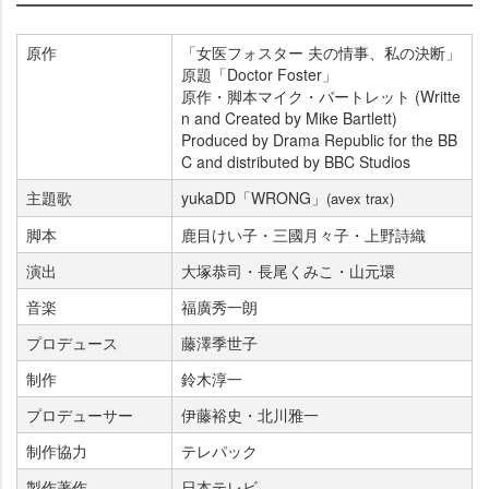
原作
「女医フォスター 夫の情事、私の決断」
原題「Doctor Foster」
原作・脚本マイク・バートレット (Writte
n and Created by Mike Bartlett)
Produced by Drama Republic for the BB
C and distributed by BBC Studios
主題歌
yukaDD「WRONG」
(avex trax)
脚本
鹿目けい子・三國月々子・上野詩織
演出
大塚恭司・長尾くみこ・山元環
音楽
福廣秀一朗
プロデュース
藤澤季世子
制作
鈴木淳一
プロデューサー
伊藤裕史・北川雅一
制作協力
テレパック
製作著作
日本テレビ