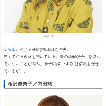
(C)日本テレビ
安藤聖
が演じる基樹(内田朝陽)の妻。
自宅で絵画教室を開いている。夫の基樹が子供を望ん
でいないことが悩み。陽子(稲森いずみ)は信頼を寄せ
ているが…。
相沢佳奈子／内田慈