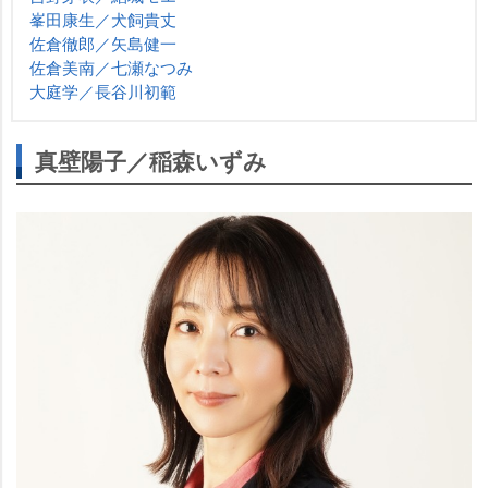
峯田康生／犬飼貴丈
佐倉徹郎／矢島健一
佐倉美南／七瀬なつみ
大庭学／長谷川初範
真壁陽子／稲森いずみ