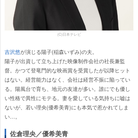
(C)日本テレビ
吉沢悠
が演じる陽子(稲森いずみ)の夫。
陽子が出資して立ち上げた映像制作会社の社長兼監
督。かつて登竜門的な映画賞を受賞したが以降ヒット
はない。経営能力はなく、会社は経営不振に陥ってい
る。陽風台で育ち、地元の友達が多い。誰にでも優し
い性格で異性にモテる。妻を愛している気持ちに嘘は
ないが、若い理央(優希美青)にも本気で惹かれてしま
い…。
佐倉理央／優希美青