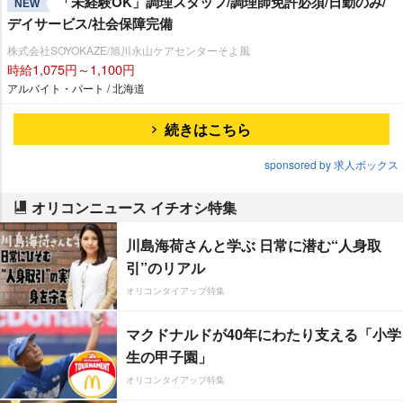
「未経験OK」調理スタッフ/調理師免許必須/日勤のみ/
NEW
デイサービス/社会保障完備
株式会社SOYOKAZE/旭川永山ケアセンターそよ風
時給1,075円～1,100円
アルバイト・パート / 北海道
続きはこちら
sponsored by 求人ボックス
オリコンニュース イチオシ特集
川島海荷さんと学ぶ 日常に潜む“人身取
引”のリアル
オリコンタイアップ特集
マクドナルドが40年にわたり支える「小学
生の甲子園」
オリコンタイアップ特集