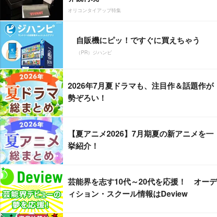
オリコンタイアップ特集
自販機にピッ！ですぐに買えちゃう
（PR）ジハンピ
2026年7月夏ドラマも、注目作＆話題作が
勢ぞろい！
【夏アニメ2026】7月期夏の新アニメを一
挙紹介！
芸能界を志す10代～20代を応援！ オーデ
ィション・スクール情報はDeview