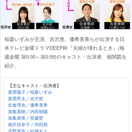
稲森いずみが主演、吉沢悠、優希美青らが出演する日
本テレビ金曜ドラマDEEP枠『夫婦が壊れるとき』(毎
週金曜 深0:30～深0:59)のキャスト・出演者、相関図を
紹介。
【主なキャスト・出演者】
真壁陽子／稲森いずみ
真壁昂太／吉沢悠
佐倉理央／優希美青
加集基樹／内田朝陽
加集朋美／安藤聖
相沢佳奈子／内田慈
吉野芽衣／結城モエ