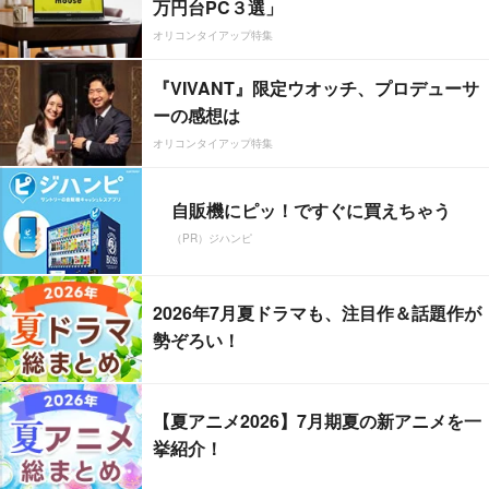
万円台PC３選」
オリコンタイアップ特集
『VIVANT』限定ウオッチ、プロデューサ
ーの感想は
オリコンタイアップ特集
自販機にピッ！ですぐに買えちゃう
（PR）ジハンピ
2026年7月夏ドラマも、注目作＆話題作が
勢ぞろい！
【夏アニメ2026】7月期夏の新アニメを一
挙紹介！