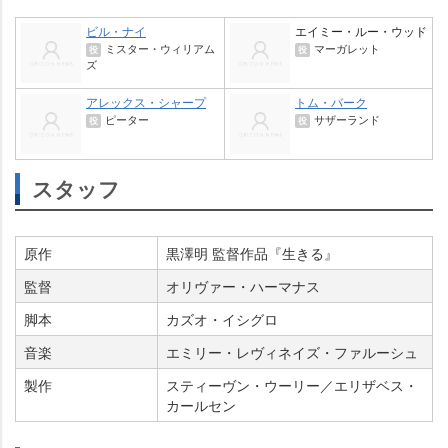
ビル・ナイ
エイミー・ルー・ウッド
ミスター・ウィリアム
マーガレット
役
役
ズ
アレックス・シャープ
トム・バーク
ピーター
サザーランド
役
役
スタッフ
原作
黒澤明 監督作品『生きる』
監督
オリヴァー・ハーマナス
脚本
カズオ・イシグロ
音楽
エミリー・レヴィネイズ・ファルーシュ
製作
スティーヴン・ウーリー／エリザベス・
カールセン