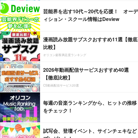
芸能界を志す10代～20代を応援！ オーデ
ィション・スクール情報はDeview
漫画読み放題サブスクおすすめ11選【徹底
比較】
オリコン顧客満足度ランキング
2026年動画配信サービスおすすめ40選
【徹底比較】
CS動画配信サービス20選
毎週の音楽ランキングから、ヒットの推移
をチェック！
試写会、登壇イベント、サインチェキなど