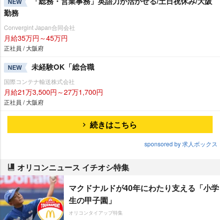
「総務・営業事務」英語力が活かせる/土日祝休み/大阪
NEW
勤務
Convergint Japan合同会社
月給35万円～45万円
正社員 / 大阪府
未経験OK「総合職
NEW
国際コンテナ輸送株式会社
月給21万3,500円～27万1,700円
正社員 / 大阪府
続きはこちら
sponsored by 求人ボックス
オリコンニュース イチオシ特集
マクドナルドが40年にわたり支える「小学
生の甲子園」
オリコンタイアップ特集