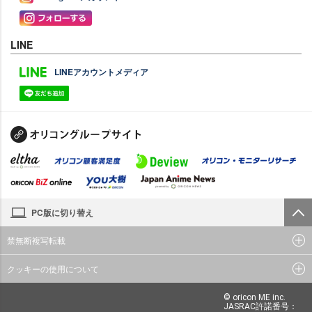
LINE
LINEアカウントメディア
PC版に切り替え
禁無断複写転載
クッキーの使用について
© oricon ME inc.
JASRAC許諾番号：