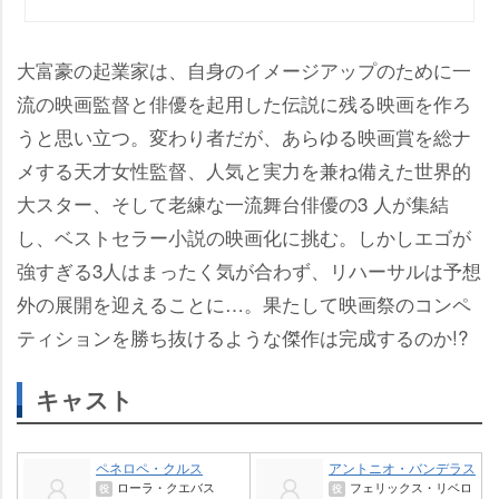
大富豪の起業家は、自身のイメージアップのために一
流の映画監督と俳優を起用した伝説に残る映画を作ろ
うと思い立つ。変わり者だが、あらゆる映画賞を総ナ
メする天才女性監督、人気と実力を兼ね備えた世界的
大スター、そして老練な一流舞台俳優の3 人が集結
し、ベストセラー小説の映画化に挑む。しかしエゴが
強すぎる3人はまったく気が合わず、リハーサルは予想
外の展開を迎えることに…。果たして映画祭のコンペ
ティションを勝ち抜けるような傑作は完成するのか!?
キャスト
ペネロペ・クルス
アントニオ・バンデラス
ローラ・クエバス
フェリックス・リベロ
役
役