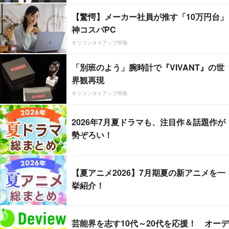
【驚愕】メーカー社員が推す「10万円台」
神コスパPC
オリコンタイアップ特集
「別班のよう」腕時計で『VIVANT』の世
界観再現
オリコンタイアップ特集
2026年7月夏ドラマも、注目作＆話題作が
勢ぞろい！
【夏アニメ2026】7月期夏の新アニメを一
挙紹介！
芸能界を志す10代～20代を応援！ オーデ