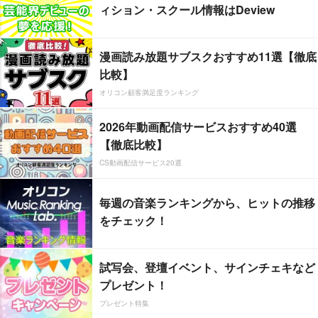
ィション・スクール情報はDeview
漫画読み放題サブスクおすすめ11選【徹底
比較】
オリコン顧客満足度ランキング
2026年動画配信サービスおすすめ40選
【徹底比較】
CS動画配信サービス20選
毎週の音楽ランキングから、ヒットの推移
をチェック！
試写会、登壇イベント、サインチェキなど
プレゼント！
プレゼント特集