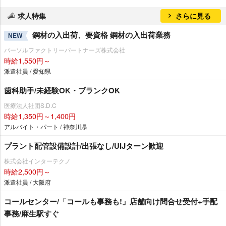
求人特集
さらに見る
鋼材の入出荷、要資格 鋼材の入出荷業務
NEW
パーソルファクトリーパートナーズ株式会社
時給1,550円～
派遣社員 / 愛知県
歯科助手/未経験OK・ブランクOK
医療法人社団S.D.C
時給1,350円～1,400円
アルバイト・パート / 神奈川県
プラント配管設備設計/出張なし/UIJターン歓迎
株式会社インターテクノ
時給2,500円～
派遣社員 / 大阪府
コールセンター/「コールも事務も!」店舗向け問合せ受付+手配
事務/麻生駅すぐ