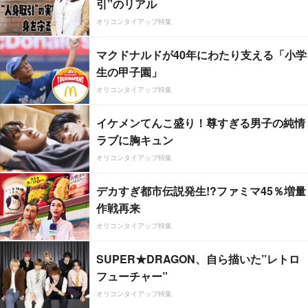
引”のリアル
オリコンタイアップ特集
マクドナルドが40年にわたり支える「小学
生の甲子園」
オリコンタイアップ特集
イケメンてんこ盛り！尊すぎる男子の純情
ラブに胸キュン
オリコンタイアップ特集
デカすぎ都市伝説発生!?ファミマ45％増量
作戦再来
オリコンタイアップ特集
SUPER★DRAGON、自ら描いた”レトロ
フューチャー”
オリコンタイアップ特集