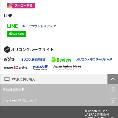
LINE
LINEアカウントメディア
PC版に切り替え
禁無断複写転載
クッキーの使用について
© oricon ME inc.
JASRAC許諾番号：
9009642140Y38026