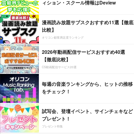
ィション・スクール情報はDeview
漫画読み放題サブスクおすすめ11選【徹底
比較】
オリコン顧客満足度ランキング
2026年動画配信サービスおすすめ40選
【徹底比較】
CS動画配信サービス20選
毎週の音楽ランキングから、ヒットの推移
をチェック！
試写会、登壇イベント、サインチェキなど
プレゼント！
プレゼント特集