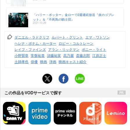
「ハリー・ポッター」金ローで2週連続放送『炎のゴブレ
ット』＆『不死鳥の騎士団』
2021-10-29
ダニエル・ラドクリフ
ルパート・グリント
エマ・ワトソン
ヘレナ・ボナム・カーター
ロビー・コルトレーン
レイフ・ファインズ
アラン・リックマン
ボニー・ライト
小野賢章
常盤祐貴
須藤祐実
高乃麗
斎藤志郎
江原正士
土師孝也
俳優
映画
洋画
映画キャスト紹介
この作品をVODサービスで探す