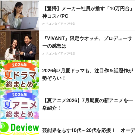
【驚愕】メーカー社員が推す「10万円台」
神コスパPC
オリコンタイアップ特集
『VIVANT』限定ウオッチ、プロデューサ
ーの感想は
オリコンタイアップ特集
2026年7月夏ドラマも、注目作＆話題作が
勢ぞろい！
【夏アニメ2026】7月期夏の新アニメを一
挙紹介！
芸能界を志す10代～20代を応援！ オーデ