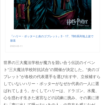
『ハリー・ポッターと炎のゴブレット』3・17、TBS系列地上波で
放送
2023-03-11
世界の三大魔法学校が魔力を競い合う伝説のイベン
ト“三大魔法学校対抗試合”の開催が決定した。“炎のゴ
ブレット”が各校の代表選手を選び出す中、立候補すら
していないハリー・ポッターがなぜか代表の一人に選
ばれてしまう。かくしてハリーは、ドラゴン、水魔、
心を惑わす生きた迷宮などの試練に挑み、その裏に潜
む「声に出して呼べないあの人」の存在を感じなが