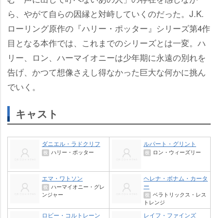
ら、やがて自らの因縁と対峙していくのだった。J.K.
ローリング原作の『ハリー・ポッター』シリーズ第4作
目となる本作では、これまでのシリーズとは一変。ハ
リー、ロン、ハーマイオニーは少年期に永遠の別れを
告げ、かつて想像さえし得なかった巨大な何かに挑ん
でいく。
キャスト
ダニエル・ラドクリフ
ルパート・グリント
ハリー・ポッター
ロン・ウィーズリー
役
役
エマ・ワトソン
ヘレナ・ボナム・カータ
ー
ハーマイオニー・グレ
役
ンジャー
ベラトリックス・レス
役
トレンジ
ロビー・コルトレーン
レイフ・ファインズ