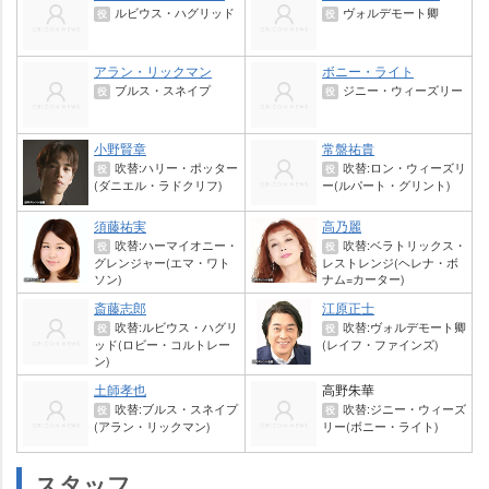
ルビウス・ハグリッド
ヴォルデモート卿
役
役
アラン・リックマン
ボニー・ライト
ブルス・スネイプ
ジニー・ウィーズリー
役
役
小野賢章
常盤祐貴
吹替:ハリー・ポッター
吹替:ロン・ウィーズリ
役
役
(ダニエル・ラドクリフ)
ー(ルパート・グリント)
須藤祐実
高乃麗
吹替:ハーマイオニー・
吹替:ベラトリックス・
役
役
グレンジャー(エマ・ワト
レストレンジ(ヘレナ・ボ
ソン)
ナム=カーター)
斎藤志郎
江原正士
吹替:ルビウス・ハグリ
吹替:ヴォルデモート卿
役
役
ッド(ロビー・コルトレー
(レイフ・ファインズ)
ン)
土師孝也
高野朱華
吹替:ブルス・スネイプ
吹替:ジニー・ウィーズ
役
役
(アラン・リックマン)
リー(ボニー・ライト)
スタッフ