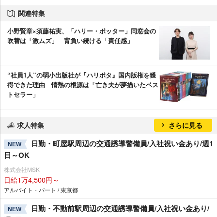
関連特集
小野賢章×須藤祐実、「ハリー・ポッター」同窓会の
吹替は「激ムズ」 背負い続ける「責任感」
“社員1人”の弱小出版社が『ハリポタ』国内版権を獲
得できた理由 情熱の根源は「亡き夫が夢描いたベス
トセラー」
求人特集
さらに見る
日勤・町屋駅周辺の交通誘導警備員/入社祝い金あり/週1
NEW
日～OK
株式会社MSK
日給1万4,500円～
アルバイト・パート / 東京都
日勤・不動前駅周辺の交通誘導警備員/入社祝い金あり/
NEW