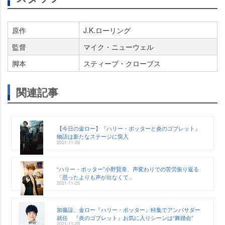
原作
J.K.ローリング
監督
マイク・ニューウェル
脚本
スティーブ・クローブス
関連記事
【今日の金ロー】『ハリー・ポッターと炎のゴブレット』
物語は新たなステージに突入
2021-11-26
“ハリー・ポッター”小野賢章、声変わりでの苦労振り返る
「思ったよりも声が出なくて」
2021-11-25
加藤諒、金ロー『ハリー・ポッター』特集でアンバサダー
就任 『炎のゴブレット』お気に入りシーンは“舞踏会”
2021-11-23