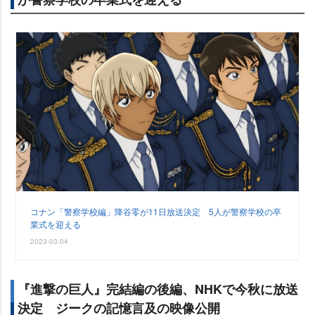
コナン「警察学校編」降谷零が11日放送決定 5人が警察学校の卒
業式を迎える
2023-03-04
『進撃の巨人』完結編の後編、NHKで今秋に放送
決定 ジークの記憶言及の映像公開