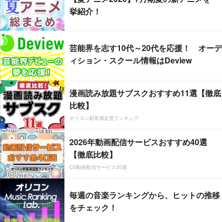
挙紹介！
芸能界を志す10代～20代を応援！ オーデ
ィション・スクール情報はDeview
漫画読み放題サブスクおすすめ11選【徹底
比較】
オリコン顧客満足度ランキング
2026年動画配信サービスおすすめ40選
【徹底比較】
CS動画配信サービス20選
毎週の音楽ランキングから、ヒットの推移
をチェック！