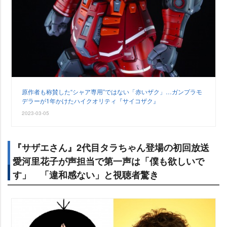
原作者も称賛した“シャア専用”ではない「赤いザク」…ガンプラモ
デラーが1年かけたハイクオリティ『サイコザク』
2023-03-05
『サザエさん』2代目タラちゃん登場の初回放送
愛河里花子が声担当で第一声は「僕も欲しいで
す」 「違和感ない」と視聴者驚き