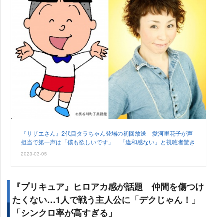
『サザエさん』2代目タラちゃん登場の初回放送 愛河里花子が声
担当で第一声は「僕も欲しいです」 「違和感ない」と視聴者驚き
2023-03-05
『プリキュア』ヒロアカ感が話題 仲間を傷つけ
たくない…1人で戦う主人公に「デクじゃん！」
「シンクロ率が高すぎる」