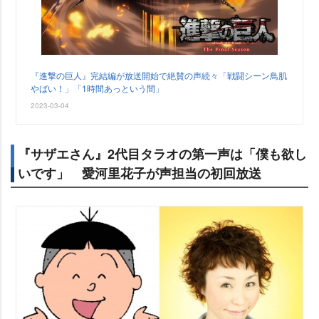
『進撃の巨人』完結編が放送開始で絶賛の声続々「戦闘シーン鳥肌
ばい！」「1時間あっという間」
2023-03-04
『サザエさん』2代目タラオの第一声は「僕も欲し
いです」 愛河里花子が声担当の初回放送