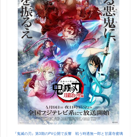
『鬼滅の刃』第3期のPV公開で反響 戦う時透無一郎と甘露寺蜜璃