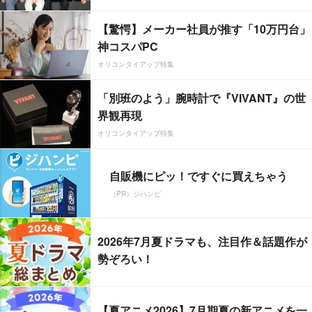
【驚愕】メーカー社員が推す「10万円台」
神コスパPC
オリコンタイアップ特集
「別班のよう」腕時計で『VIVANT』の世
界観再現
オリコンタイアップ特集
自販機にピッ！ですぐに買えちゃう
（PR）ジハンピ
2026年7月夏ドラマも、注目作＆話題作が
勢ぞろい！
【夏アニメ2026】7月期夏の新アニメを一