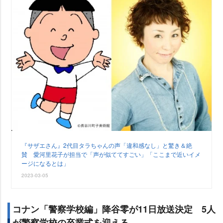
『サザエさん』2代目タラちゃんの声「違和感なし」と驚き＆絶
賛 愛河里花子が担当で「声が似ててすごい」「ここまで近いイメ
ージになるとは」
2023-03-05
コナン「警察学校編」降谷零が11日放送決定 5人
が警察学校の卒業式を迎える