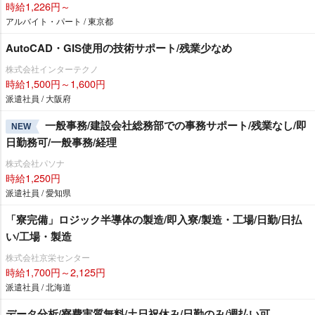
時給1,226円～
アルバイト・パート / 東京都
AutoCAD・GIS使用の技術サポート/残業少なめ
株式会社インターテクノ
時給1,500円～1,600円
派遣社員 / 大阪府
一般事務/建設会社総務部での事務サポート/残業なし/即
NEW
日勤務可/一般事務/経理
株式会社パソナ
時給1,250円
派遣社員 / 愛知県
「寮完備」ロジック半導体の製造/即入寮/製造・工場/日勤/日払
い/工場・製造
株式会社京栄センター
時給1,700円～2,125円
派遣社員 / 北海道
データ分析/寮費実質無料/土日祝休み/日勤のみ/週払い可