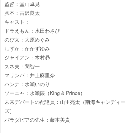
監督：堂山卓見
脚本：古沢良太
キャスト：
ドラえもん：水田わさび
のび太：大原めぐみ
しずか：かかずゆみ
ジャイアン：木村昴
スネ夫：関智一
マリンバ：井上麻里奈
ハンナ：水瀬いのり
ソーニャ：永瀬廉（King & Prince）
未来デパートの配達員：山里亮太（南海キャンディー
ズ）
パラダピアの先生：藤本美貴