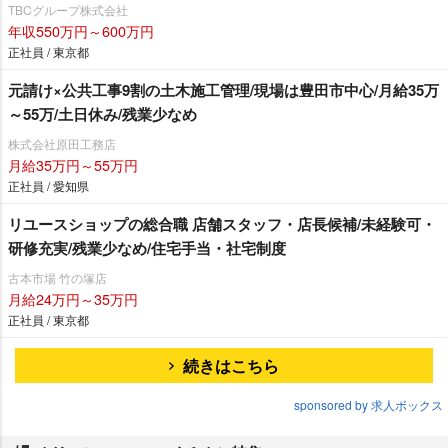
TBCグループ株式会社
年収550万円～600万円
正社員 / 東京都
元請け×公共工事9割の土木施工管理/現場は豊田市中心/月給35万
～55万/土日休み/残業少なめ
株式会社原田工務店
月給35万円～55万円
正社員 / 愛知県
リユースショップの総合職 店舗スタッフ・店長候補/未経験可・
研修充実/残業少なめ/住宅手当・社宅制度
古本市場 竹の塚店
月給24万円～35万円
正社員 / 東京都
続きはこちら
sponsored by 求人ボックス