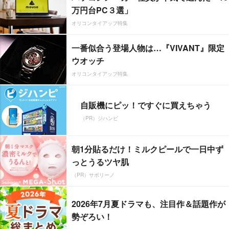
万円台PC３選」
オリコンタイアップ特集
一番似合う登場人物は…『VIVANT』限定
ウオッチ
オリコンタイアップ特集
自販機にピッ！ですぐに買えちゃう
（PR）ジハンピ
朝1分貼るだけ！ミルクピールで一日中ず
っとうるツヤ肌
（PR）サボリーノ
2026年7月夏ドラマも、注目作＆話題作が
勢ぞろい！