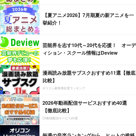
【夏アニメ2026】7月期夏の新アニメを一
挙紹介！
芸能界を志す10代～20代を応援！ オーデ
ィション・スクール情報はDeview
漫画読み放題サブスクおすすめ11選【徹底
比較】
オリコン顧客満足度ランキング
2026年動画配信サービスおすすめ40選
【徹底比較】
CS動画配信サービス20選
毎週の音楽ランキングから、ヒットの推移