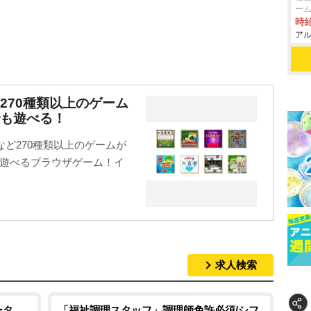
ー
時給
アル
270種類以上のゲーム
も遊べる！
ど270種類以上のゲームが
に遊べるブラウザゲーム！イ
求人検索
ータ
「福祉調理スタッフ」調理師免許必須/シフ