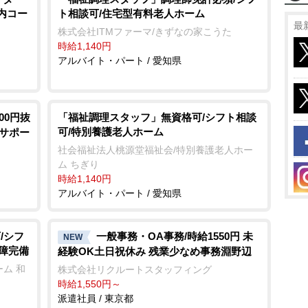
案内コー
ト相談可/住宅型有料老人ホーム
最
株式会社ITMファーマ/きずなの家こうた
時給1,140円
アルバイト・パート / 愛知県
00円抜
「福祉調理スタッフ」無資格可/シフト相談
可/特別養護老人ホーム
務サポー
社会福祉法人桃源堂福祉会/特別養護老人ホー
ム ちぎり
時給1,140円
アルバイト・パート / 愛知県
/シフ
一般事務・OA事務/時給1550円 未
NEW
保障完備
経験OK土日祝休み 残業少なめ事務淵野辺
ム 和
株式会社リクルートスタッフィング
時給1,550円～
派遣社員 / 東京都