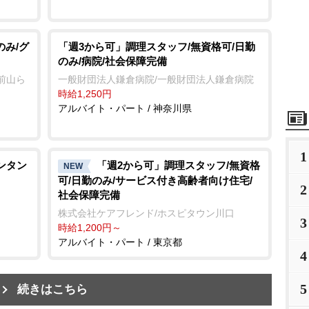
のみ/グ
「週3から可」調理スタッフ/無資格可/日勤
のみ/病院/社会保障完備
前山ら
一般財団法人鎌倉病院/一般財団法人鎌倉病院
時給1,250円
アルバイト・パート / 神奈川県
1
ンタン
「週2から可」調理スタッフ/無資格
NEW
可/日勤のみ/サービス付き高齢者向け住宅/
2
社会保障完備
株式会社ケアフレンド/ホスピタウン川口
3
時給1,200円～
アルバイト・パート / 東京都
4
5
続きはこちら