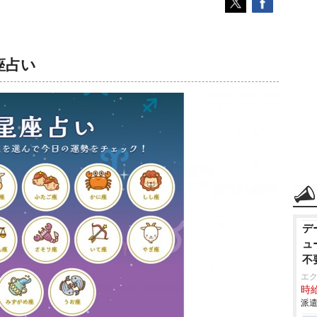
座占い
デ
ュ
不
エ
時給
派遣