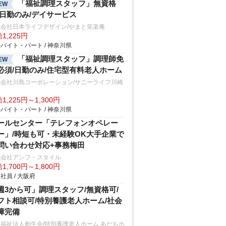
「福祉調理スタッフ」無資格
EW
/日勤のみ/デイサービス
式会社日本ライフデザイン/やまと笑楽庵
1,225円
バイト・パート / 神奈川県
「福祉調理スタッフ」調理師免
EW
必須/日勤のみ/住宅型有料老人ホーム
式会社川島コーポレーション/サニーライフ川崎
生
1,225円～1,300円
バイト・パート / 神奈川県
ールセンター「テレフォンオペレー
ー」/時短も可・未経験OK大手企業で
問い合わせ対応+事務梅田
式会社アンフ・スタイル
1,700円～1,800円
社員 / 大阪府
週3から可」調理スタッフ/無資格可/
フト相談可/特別養護老人ホーム/社会
障完備
福祉法人創生会/特別養護老人ホーム あだちホ