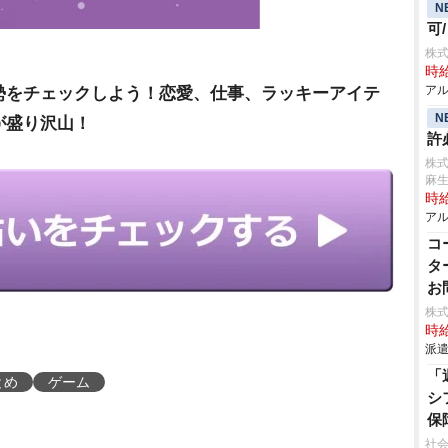
N
可
株
時給
アル
勢をチェックしよう！恋愛、仕事、ラッキーアイテ
N
が盛り沢山！
許
株
麻
時給
アル
コ
タ
お
株
時給
派遣
「
とめ
ゲーム
シ
保
社会