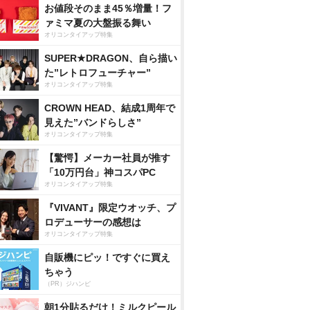
お値段そのまま45％増量！フ
ァミマ夏の大盤振る舞い
オリコンタイアップ特集
SUPER★DRAGON、自ら描い
た”レトロフューチャー”
オリコンタイアップ特集
CROWN HEAD、結成1周年で
見えた”バンドらしさ”
オリコンタイアップ特集
【驚愕】メーカー社員が推す
「10万円台」神コスパPC
オリコンタイアップ特集
『VIVANT』限定ウオッチ、プ
ロデューサーの感想は
オリコンタイアップ特集
自販機にピッ！ですぐに買え
ちゃう
（PR）ジハンピ
朝1分貼るだけ！ミルクピール