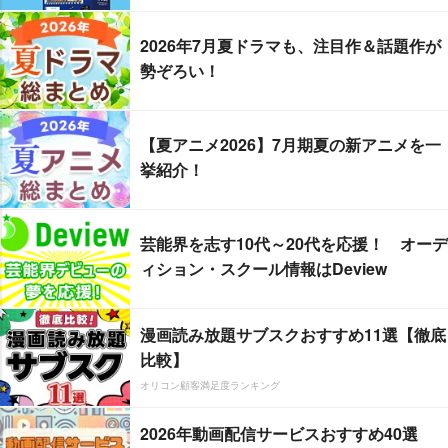
2026年7月夏ドラマも、注目作＆話題作が
勢ぞろい！
【夏アニメ2026】7月期夏の新アニメを一
挙紹介！
芸能界を志す10代～20代を応援！ オーデ
ィション・スクール情報はDeview
漫画読み放題サブスクおすすめ11選【徹底
比較】
オリコン顧客満足度ランキング
2026年動画配信サービスおすすめ40選