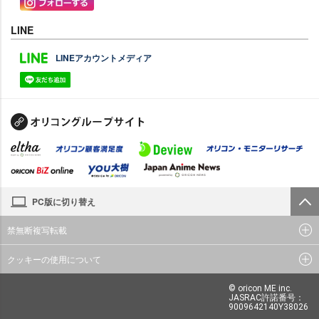
LINE
LINEアカウントメディア
PC版に切り替え
禁無断複写転載
クッキーの使用について
© oricon ME inc.
JASRAC許諾番号：
9009642140Y38026