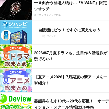
一番似合う登場人物は…『VIVANT』限定
ウオッチ
オリコンタイアップ特集
自販機にピッ！ですぐに買えちゃう
（PR）ジハンピ
2026年7月夏ドラマも、注目作＆話題作が
勢ぞろい！
【夏アニメ2026】7月期夏の新アニメを一
挙紹介！
芸能界を志す10代～20代を応援！ オーデ
ィション・スクール情報はDeview