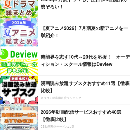
勢ぞろい！
【夏アニメ2026】7月期夏の新アニメを一
挙紹介！
芸能界を志す10代～20代を応援！ オーデ
ィション・スクール情報はDeview
漫画読み放題サブスクおすすめ11選【徹底
比較】
オリコン顧客満足度ランキング
2026年動画配信サービスおすすめ40選
【徹底比較】
CS動画配信サービス20選