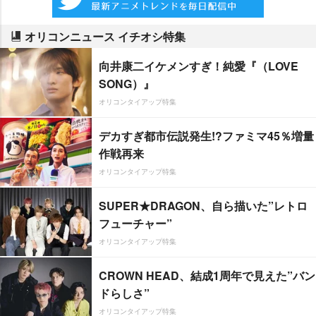
オリコンニュース イチオシ特集
向井康二イケメンすぎ！純愛『（LOVE
SONG）』
オリコンタイアップ特集
デカすぎ都市伝説発生!?ファミマ45％増量
作戦再来
オリコンタイアップ特集
SUPER★DRAGON、自ら描いた”レトロ
フューチャー”
オリコンタイアップ特集
CROWN HEAD、結成1周年で見えた”バン
ドらしさ”
オリコンタイアップ特集