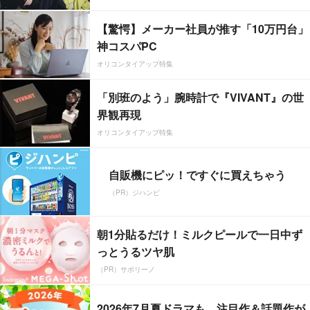
【驚愕】メーカー社員が推す「10万円台」
神コスパPC
オリコンタイアップ特集
「別班のよう」腕時計で『VIVANT』の世
界観再現
オリコンタイアップ特集
自販機にピッ！ですぐに買えちゃう
（PR）ジハンピ
朝1分貼るだけ！ミルクピールで一日中ず
っとうるツヤ肌
（PR）サボリーノ
2026年7月夏ドラマも、注目作＆話題作が