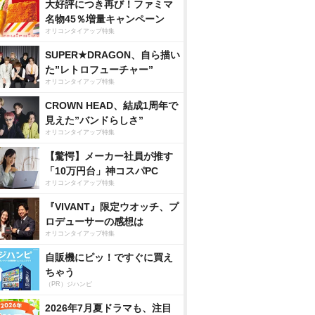
大好評につき再び！ファミマ
名物45％増量キャンペーン
オリコンタイアップ特集
SUPER★DRAGON、自ら描い
た”レトロフューチャー”
オリコンタイアップ特集
CROWN HEAD、結成1周年で
見えた”バンドらしさ”
オリコンタイアップ特集
【驚愕】メーカー社員が推す
「10万円台」神コスパPC
オリコンタイアップ特集
『VIVANT』限定ウオッチ、プ
ロデューサーの感想は
オリコンタイアップ特集
自販機にピッ！ですぐに買え
ちゃう
（PR）ジハンピ
2026年7月夏ドラマも、注目