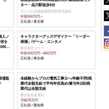
ター・品川駅徒歩6分
アニコム先進医療研究所株式会社
年収500万円～
正社員 / 東京都
個人ノ
キャラクターグッズデザイナー「リーダー
自信を
候補」/ゲーム・エンタメ
000万
株式会社コリー
年収400万円～800万円
正社員 / 東京都
現場監
未経験からプロの電気工事士へ/年齢不問/残
ジ
業代全額支給で平均年収高め/賞与年2回/残
業代は全額支給
株式会社名電社
月給25万円
正社員 / 愛知県