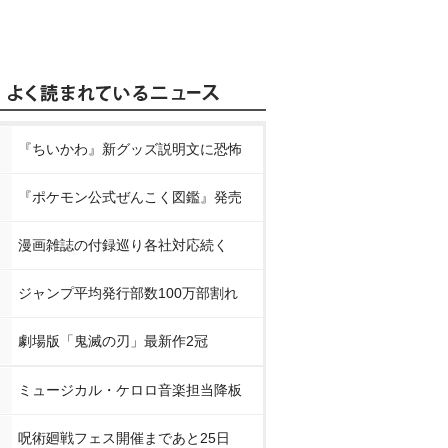
『ちいかわ』新グッズ説明文に恐怖
『ポケモン公式ぜんこく図鑑』発売
漫画雑誌の付録巡り各社対応続く
ジャンプ平均発行部数100万部割れ
劇場版「鬼滅の刃」最新作2冠
ミュージカル・ケロロ音楽担当降板
呪術廻戦フェス開催まであと25日