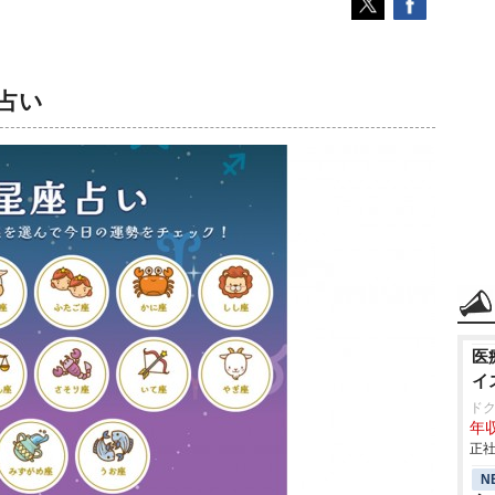
座占い
医
イ
ド
年収
正社
N