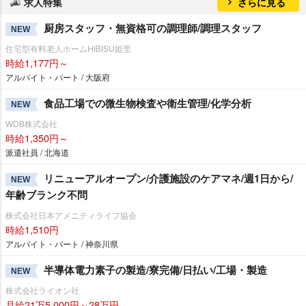
求人特集
さらに見る
厨房スタッフ・無資格可の調理師/調理スタッフ
NEW
住宅型有料老人ホームHIBISU姫里
時給1,177円～
アルバイト・パート / 大阪府
食品工場での微生物検査や衛生管理/化学分析
NEW
WDB株式会社
時給1,350円～
派遣社員 / 北海道
リニューアルオープン/介護施設のケアマネ/週1日から/
NEW
年齢ブランク不問
株式会社日本アメニティライフ協会
時給1,510円
アルバイト・パート / 神奈川県
半導体電力素子の製造/寮完備/日払い/工場・製造
NEW
株式会社ライオン社
月給21万5,000円～28万円