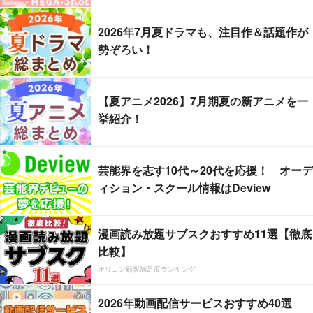
2026年7月夏ドラマも、注目作＆話題作が
勢ぞろい！
【夏アニメ2026】7月期夏の新アニメを一
挙紹介！
芸能界を志す10代～20代を応援！ オーデ
ィション・スクール情報はDeview
漫画読み放題サブスクおすすめ11選【徹底
比較】
オリコン顧客満足度ランキング
2026年動画配信サービスおすすめ40選