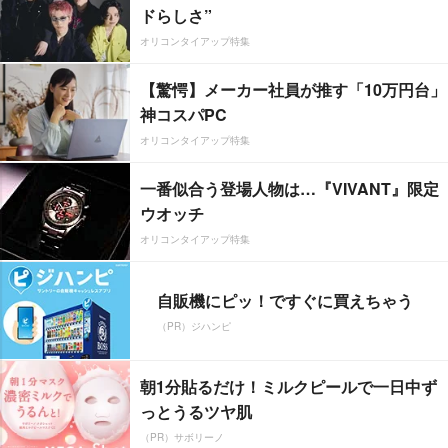
ドらしさ”
オリコンタイアップ特集
【驚愕】メーカー社員が推す「10万円台」
神コスパPC
オリコンタイアップ特集
一番似合う登場人物は…『VIVANT』限定
ウオッチ
オリコンタイアップ特集
自販機にピッ！ですぐに買えちゃう
（PR）ジハンピ
朝1分貼るだけ！ミルクピールで一日中ず
っとうるツヤ肌
（PR）サボリーノ