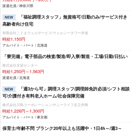
派遣社員 / 神奈川県
「福祉調理スタッフ」無資格可/日勤のみ/サービス付き
NEW
高齢者向け住宅
有限会社こぐまウェルサービス/ウェルシータワー伊達
時給1,150円
アルバイト・パート / 北海道
「寮完備」電子部品の検査/製造/即入寮/製造・工場/日勤/日払い
株式会社京栄センター
時給1,250円～1,563円
派遣社員 / 北海道
「週3から可」調理スタッフ/調理師免許必須/シフト相談
NEW
可/介護付き有料老人ホーム/社会保障完備
株式会社川島コーポレーション/サニーライフ足立伊興
時給1,226円～1,300円
アルバイト・パート / 東京都
保育士/年齢不問 ブランク20年以上も活躍中・1日4h～/週3～