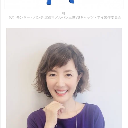
（C）モンキー・パンチ 北条司／ルパン三世VSキャッツ・アイ製作委員会