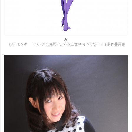
（C）モンキー・パンチ 北条司／ルパン三世VSキャッツ・アイ製作委員会