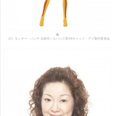
（C）モンキー・パンチ 北条司／ルパン三世VSキャッツ・アイ製作委員会