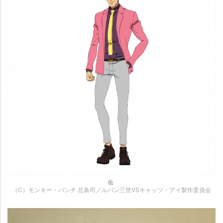
（C）モンキー・パンチ 北条司／ルパン三世VSキャッツ・アイ製作委員会