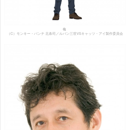
（C）モンキー・パンチ 北条司／ルパン三世VSキャッツ・アイ製作委員会