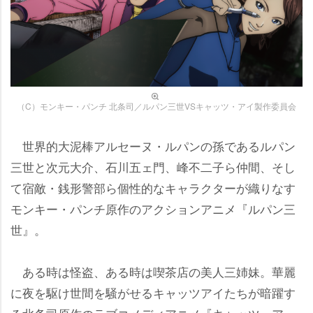
（C）モンキー・パンチ 北条司／ルパン三世VSキャッツ・アイ製作委員会
世界的大泥棒アルセーヌ・ルパンの孫であるルパン
三世と次元大介、石川五ェ門、峰不二子ら仲間、そし
て宿敵・銭形警部ら個性的なキャラクターが織りなす
モンキー・パンチ原作のアクションアニメ『ルパン三
世』。
ある時は怪盗、ある時は喫茶店の美人三姉妹。華麗
に夜を駆け世間を騒がせるキャッツアイたちが暗躍す