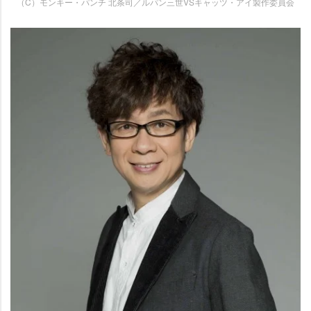
（C）モンキー・パンチ 北条司／ルパン三世VSキャッツ・アイ製作委員会