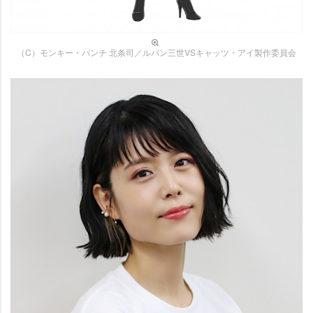
（C）モンキー・パンチ 北条司／ルパン三世VSキャッツ・アイ製作委員会