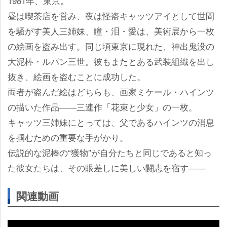
1981年、東京。
昼は喫茶店を営み、夜は怪盗キャッツアイとして世間
を騒がす美人三姉妹、瞳・泪・愛は、美術展から一枚
の絵画を盗み出す。同じ頃東京に現れた、神出鬼没の
大泥棒・ルパン三世。彼もまたとある武装組織を出し
抜き、絵画を盗むことに成功した。
両者が盗んだ絵はどちらも、画家ミケール・ハインツ
の描いた作品――三連作「花束と少女」の一枚。
キャッツ三姉妹にとっては、父であるハインツの消息
を掴むための重要な手がかり。
伝説的な泥棒の“獲物”が自分たちと同じであると知っ
た彼女たちは、その眼差しに美しい闘志を宿す――
関連動画