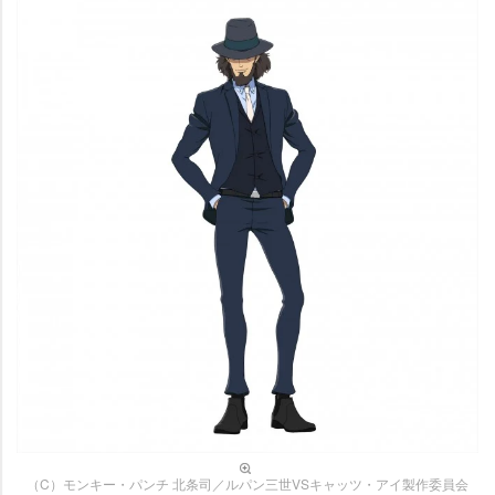
（C）モンキー・パンチ 北条司／ルパン三世VSキャッツ・アイ製作委員会