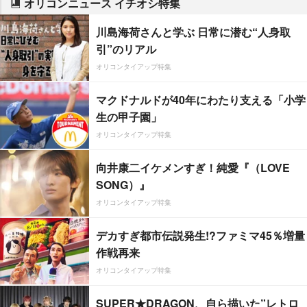
オリコンニュース イチオシ特集
川島海荷さんと学ぶ 日常に潜む“人身取
引”のリアル
オリコンタイアップ特集
マクドナルドが40年にわたり支える「小学
生の甲子園」
オリコンタイアップ特集
向井康二イケメンすぎ！純愛『（LOVE
SONG）』
オリコンタイアップ特集
デカすぎ都市伝説発生!?ファミマ45％増量
作戦再来
オリコンタイアップ特集
SUPER★DRAGON、自ら描いた”レトロ