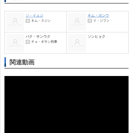
ソ・イェジ
キム・ガンウ
キム・スジン
イ・ジフン
役
役
パク・サンウク
ソンヒョク
チョ・ギサン刑事
役
関連動画