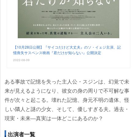
【10月28日公開】『サイコだけど大丈夫』のソ・イェジ主演、記
憶喪失サスペンス映画『君だけが知らない』公開決定
2022-08-09
ある事故で記憶を失った主人公・スジンは、幻覚で未
来が見えるようになり、彼女の身の周りで不可解な事
件が次々と起こる。壊れた記憶、身元不明の遺体、怪
しい隣人と謎の少女、そして、優しすぎる夫。過去・
現実・未来―真実は一体どこにあるのか？
出演者一覧