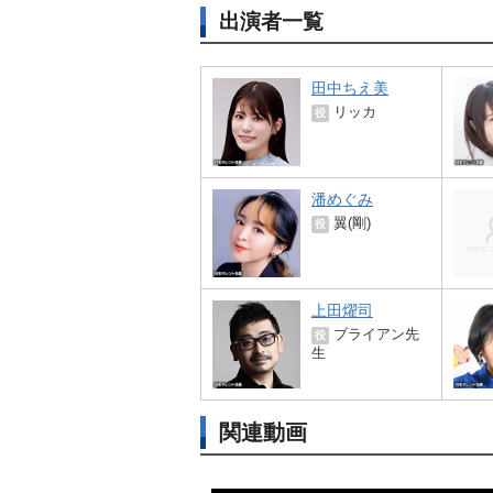
出演者一覧
田中ちえ美
リッカ
役
潘めぐみ
翼(剛)
役
上田燿司
ブライアン先
役
生
関連動画