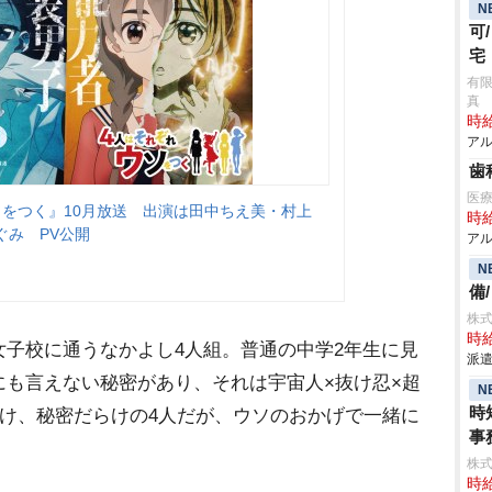
N
可
宅
有
真
時給
アル
歯
医
ソをつく』10月放送 出演は田中ちえ美・村上
時給
ぐみ PV公開
アル
N
備
株
時給
子校に通うなかよし4人組。普通の中学2年生に見
派遣
にも言えない秘密があり、それは宇宙人×抜け忍×超
N
時
け、秘密だらけの4人だが、ウソのおかげで一緒に
事
株
時給