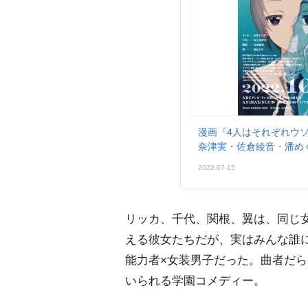
漫画『4人はそれぞれウ
奈津実・佐倉綾音・潘め
2022-07-15
リッカ、千代、関根、翼は、同じ女
える彼女たちだが、実はみんな誰
能力者×女装男子だった。曲者だら
いられる学園コメディー。