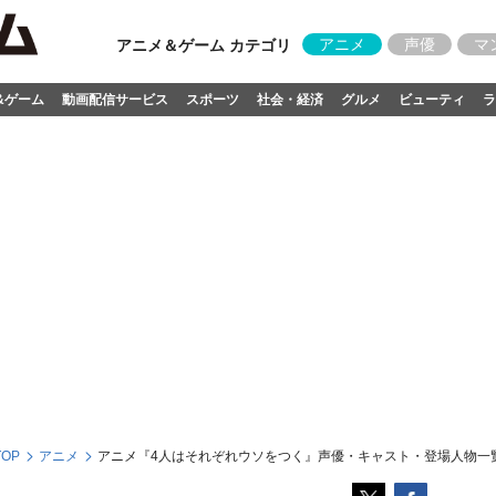
アニメ
声優
マ
アニメ＆ゲーム カテゴリ
&ゲーム
動画配信サービス
スポーツ
社会・経済
グルメ
ビューティ
ラ
OP
アニメ
アニメ『4人はそれぞれウソをつく』声優・キャスト・登場人物一