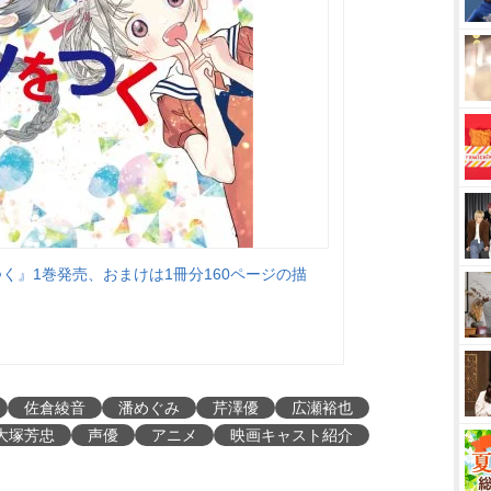
く』1巻発売、おまけは1冊分160ページの描
佐倉綾音
潘めぐみ
芹澤優
広瀬裕也
大塚芳忠
声優
アニメ
映画キャスト紹介