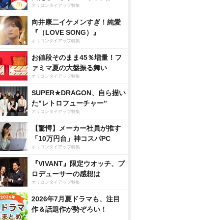
オリコンタイアップ特集
向井康二イケメンすぎ！純愛
『（LOVE SONG）』
オリコンタイアップ特集
お値段そのまま45％増量！フ
ァミマ夏の大盤振る舞い
オリコンタイアップ特集
SUPER★DRAGON、自ら描い
た”レトロフューチャー”
オリコンタイアップ特集
【驚愕】メーカー社員が推す
「10万円台」神コスパPC
オリコンタイアップ特集
『VIVANT』限定ウオッチ、プ
ロデューサーの感想は
オリコンタイアップ特集
2026年7月夏ドラマも、注目
作＆話題作が勢ぞろい！