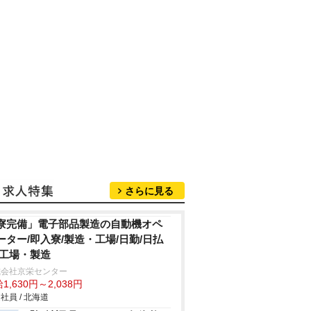
さらに見る
寮完備」電子部品製造の自動機オペ
ーター/即入寮/製造・工場/日勤/日払
/工場・製造
式会社京栄センター
1,630円～2,038円
社員 / 北海道