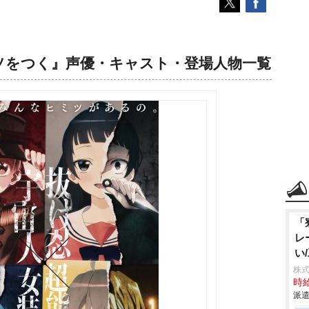
ソをつく』声優・キャスト・登場人物一覧
「
レ
い
株
時給
派遣