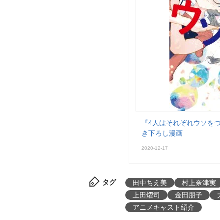
『4人はそれぞれウソをつ
き下ろし漫画
2020-12-17
タグ
田中ちえ美
村上奈津実
上田燿司
金田朋子
アニメキャスト紹介