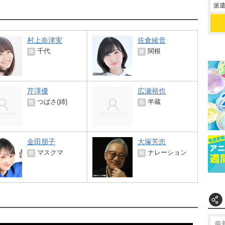
派遣
村上奈津実
佐倉綾音
千代
関根
役
役
芹澤優
広瀬裕也
つばさ(姉)
半蔵
役
役
金田朋子
大塚芳忠
マスクマ
ナレーション
役
役
最