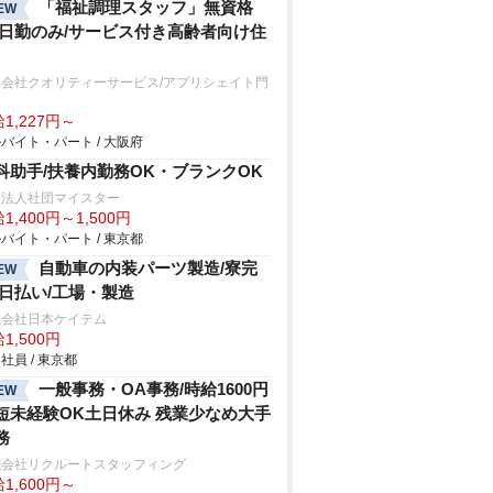
「福祉調理スタッフ」無資格
EW
/日勤のみ/サービス付き高齢者向け住
限会社クオリティーサービス/アプリシェイト門
1,227円～
バイト・パート / 大阪府
科助手/扶養内勤務OK・ブランクOK
療法人社団マイスター
1,400円～1,500円
バイト・パート / 東京都
自動車の内装パーツ製造/寮完
EW
/日払い/工場・製造
式会社日本ケイテム
1,500円
社員 / 東京都
一般事務・OA事務/時給1600円
EW
短未経験OK土日休み 残業少なめ大手
務
式会社リクルートスタッフィング
1,600円～