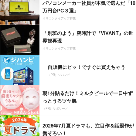
パソコンメーカー社員が本気で選んだ「10
万円台PC３選」
オリコンタイアップ特集
「別班のよう」腕時計で『VIVANT』の世
界観再現
オリコンタイアップ特集
自販機にピッ！ですぐに買えちゃう
（PR）ジハンピ
朝1分貼るだけ！ミルクピールで一日中ず
っとうるツヤ肌
（PR）サボリーノ
2026年7月夏ドラマも、注目作＆話題作が
勢ぞろい！