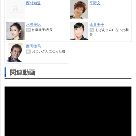
西村知道
平野文
水野美紀
余貴美子
佐藤絃子/所長
おばあさんになった和
役
役
音
西岡徳馬
おじいさんになった暦
役
関連動画