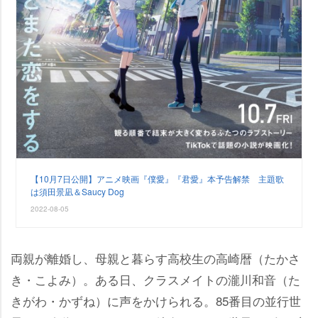
【10月7日公開】アニメ映画『僕愛』『君愛』本予告解禁 主題歌
は須田景凪＆Saucy Dog
2022-08-05
両親が離婚し、母親と暮らす高校生の高崎暦（たかさ
き・こよみ）。ある日、クラスメイトの瀧川和音（た
きがわ・かずね）に声をかけられる。85番目の並行世