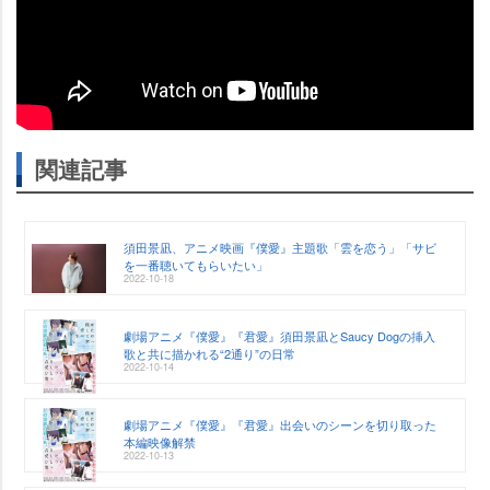
関連記事
須田景凪、アニメ映画『僕愛』主題歌「雲を恋う」「サビ
を一番聴いてもらいたい」
2022-10-18
劇場アニメ『僕愛』『君愛』須田景凪とSaucy Dogの挿入
歌と共に描かれる“2通り”の日常
2022-10-14
劇場アニメ『僕愛』『君愛』出会いのシーンを切り取った
本編映像解禁
2022-10-13