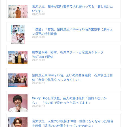
宮沢氷魚、相手が並行世界で入れ替わっても「愛し続けた
いです」
2022-10-08
『僕愛』『君愛』須田景凪／Saucy Dogの主題歌に胸キュ
ン必至の特別映像
2022-10-06
橋本愛＆蒔田彩珠、相席スタートと恋愛ガチトーク
YouTubeで配信
2022-10-03
須田景凪＆Saucy Dog、互いの楽曲を絶賛 石原慎也は自
信「自分で鳥肌立っちゃうくらい」
2022-09-16
Saucy Dog石原慎也、芸人の道は挫折「面白くないか
ら」 「今の道で良かったと思ってます」
2022-09-16
宮沢氷魚、人生の分岐点は20歳 俳優にならなかった場合
を想像「環境のお仕事をやっていたのかな」