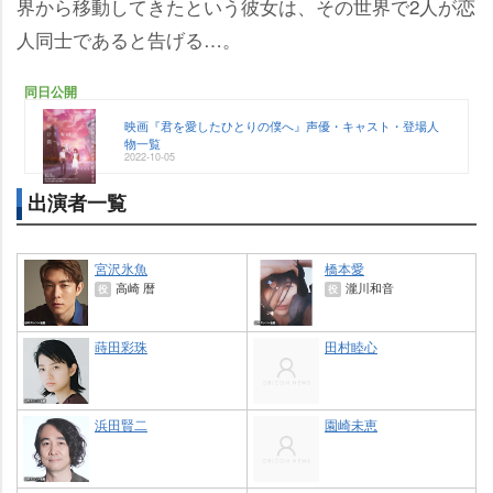
界から移動してきたという彼女は、その世界で2人が恋
人同士であると告げる…。
同日公開
映画『君を愛したひとりの僕へ』声優・キャスト・登場人
物一覧
2022-10-05
出演者一覧
宮沢氷魚
橋本愛
高崎 暦
瀧川和音
役
役
蒔田彩珠
田村睦心
浜田賢二
園崎未恵