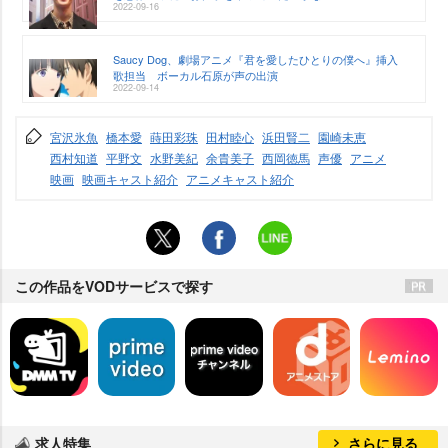
2022-09-16
Saucy Dog、劇場アニメ『君を愛したひとりの僕へ』挿入
歌担当 ボーカル石原が声の出演
2022-09-14
宮沢氷魚
橋本愛
蒔田彩珠
田村睦心
浜田賢二
園崎未恵
西村知道
平野文
水野美紀
余貴美子
西岡徳馬
声優
アニメ
映画
映画キャスト紹介
アニメキャスト紹介
この作品をVODサービスで探す
求人特集
さらに見る