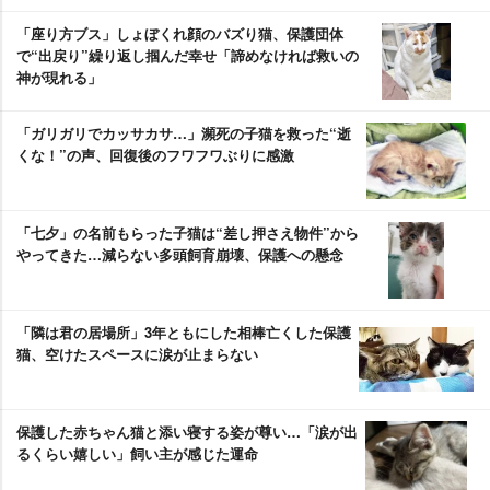
「座り方ブス」しょぼくれ顔のバズり猫、保護団体
で“出戻り”繰り返し掴んだ幸せ「諦めなければ救いの
神が現れる」
「ガリガリでカッサカサ…」瀕死の子猫を救った“逝
くな！”の声、回復後のフワフワぶりに感激
「七夕」の名前もらった子猫は“差し押さえ物件”から
ってきた…減らない多頭飼育崩壊、保護への懸念
「隣は君の居場所」3年ともにした相棒亡くした保護
猫、空けたスペースに涙が止まらない
保護した赤ちゃん猫と添い寝する姿が尊い…「涙が出
るくらい嬉しい」飼い主が感じた運命