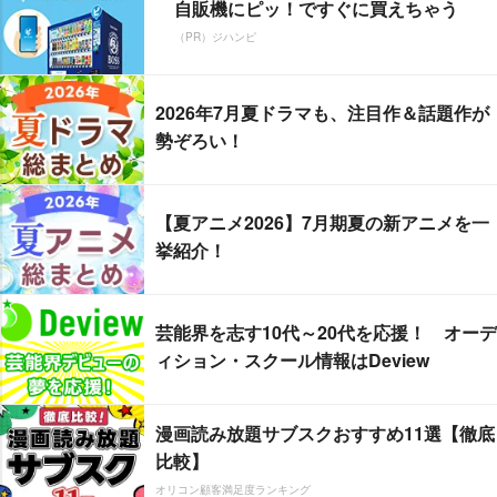
自販機にピッ！ですぐに買えちゃう
（PR）ジハンピ
2026年7月夏ドラマも、注目作＆話題作が
勢ぞろい！
【夏アニメ2026】7月期夏の新アニメを一
挙紹介！
芸能界を志す10代～20代を応援！ オーデ
ィション・スクール情報はDeview
漫画読み放題サブスクおすすめ11選【徹底
比較】
オリコン顧客満足度ランキング