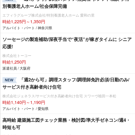
別養護老人ホーム/社会保障完備
エフィラグループ株式会社/特別養護老人ホーム 愛和の里
時給1,225円～1,350円
アルバイト・パート / 神奈川県
ソーセージの製造補助/深夜手当で“夜活”が稼ぎタイムに シニア
応援!
株式会社トーコー
時給1,250円
派遣社員 / 大阪府
「週2から可」調理スタッフ/調理師免許必須/日勤のみ/
NEW
サービス付き高齢者向け住宅
株式会社ジェネラス/サービス付き高齢者向け住宅 スワーヴ植田一本松
時給1,140円～1,190円
アルバイト・パート / 愛知県
高時給 建築施工図チェック業務・検討図/準大手ゼネコン/週4・
時短も可