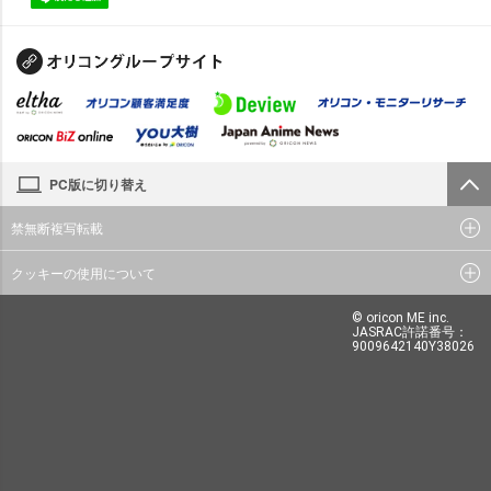
PC版に切り替え
禁無断複写転載
クッキーの使用について
© oricon ME inc.
JASRAC許諾番号：
9009642140Y38026