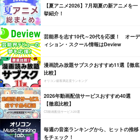
【夏アニメ2026】7月期夏の新アニメを一
挙紹介！
芸能界を志す10代～20代を応援！ オーデ
ィション・スクール情報はDeview
漫画読み放題サブスクおすすめ11選【徹底
比較】
オリコン顧客満足度ランキング
2026年動画配信サービスおすすめ40選
【徹底比較】
CS動画配信サービス20選
毎週の音楽ランキングから、ヒットの推移
をチェック！