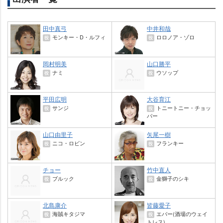
田中真弓
中井和哉
モンキー・D・ルフィ
ロロノア・ゾロ
役
役
岡村明美
山口勝平
ナミ
ウソップ
役
役
平田広明
大谷育江
サンジ
トニートニー・チョッ
役
役
パー
山口由里子
矢尾一樹
ニコ・ロビン
フランキー
役
役
チョー
竹中直人
ブルック
金獅子のシキ
役
役
北島康介
皆藤愛子
海賊キタジマ
エバー(酒場のウェイ
役
役
トレス)