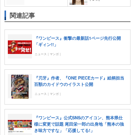
関連記事
『ワンピース』衝撃の最新話1ページ先行公開
「ギィン!!」
ニュース｜マンガ｜
『刃牙』作者、『ONE PIECEカード』絵柄担当
百獣のカイドウのイラスト公開
ニュース｜マンガ｜
『ワンピース』公式SNSのアイコン、熊本県仕
様に変更で話題 尾田栄一郎の出身地「熊本の強
き味方ですな」「応援してる!」