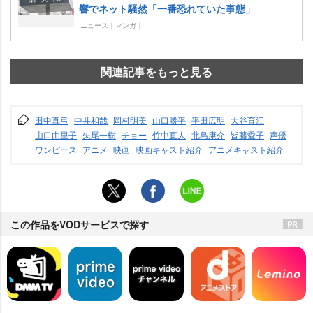
響でネット騒然「一番恐れていた事態」
ニュース｜マンガ｜
関連記事をもっと見る
田中真弓
中井和哉
岡村明美
山口勝平
平田広明
大谷育江
山口由里子
矢尾一樹
チョー
竹中直人
北島康介
皆藤愛子
声優
ワンピース
アニメ
映画
映画キャスト紹介
アニメキャスト紹介
この作品をVODサービスで探す