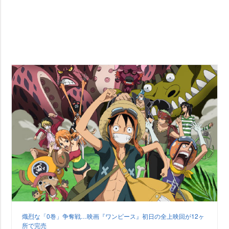
熾烈な「0巻」争奪戦…映画『ワンピース』初日の全上映回が12ヶ
所で完売