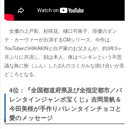
女優の上戸彩、杉咲花、樋口可南子、俳優のダン
テ・カーヴァーが出演するCMシリーズ。今作は、
YouTuberのHIKAKINと白戸家のお父さんが、約3年3ヶ
月ぶりに共演し、顔は本人、体はペンギンという不思
議な鳥に扮（ふん）した2人のコミカルな掛け合いが見
どころとなる。
4位：『全国都道府県及び全指定都市／バ
レンタインジャンボ宝くじ』吉岡里帆＆
今田美桜が手作りバレンタインチョコと
愛のメッセージ