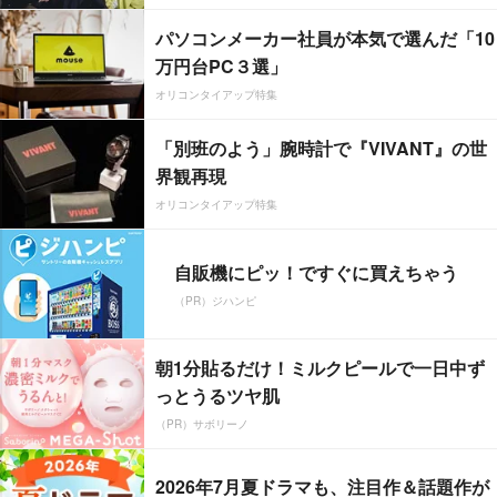
パソコンメーカー社員が本気で選んだ「10
万円台PC３選」
オリコンタイアップ特集
「別班のよう」腕時計で『VIVANT』の世
界観再現
オリコンタイアップ特集
自販機にピッ！ですぐに買えちゃう
（PR）ジハンピ
朝1分貼るだけ！ミルクピールで一日中ず
っとうるツヤ肌
（PR）サボリーノ
2026年7月夏ドラマも、注目作＆話題作が