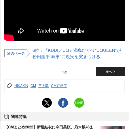
6位：『KDDI／UQ』満島ひかり“UQUEEN”が
次のページ
松田龍平“執事”に現実を突きつける
1/2
次へ
HIKAKIN
CM
三太郎
CM好感度
関連特集
【CMまとめ2022】新垣結衣に今田美桜、乃木坂46ま