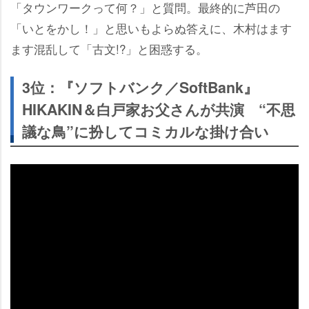
「タウンワークって何？」と質問。最終的に芦田の
「いとをかし！」と思いもよらぬ答えに、木村はます
ます混乱して「古文!?」と困惑する。
3位：『ソフトバンク／SoftBank』
HIKAKIN＆白戸家お父さんが共演 “不思
議な鳥”に扮してコミカルな掛け合い