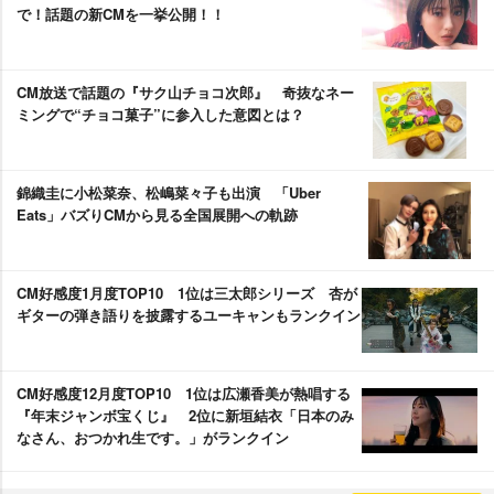
で！話題の新CMを一挙公開！！
CM放送で話題の『サク山チョコ次郎』 奇抜なネー
ミングで“チョコ菓子”に参入した意図とは？
錦織圭に小松菜奈、松嶋菜々子も出演 「Uber
Eats」バズりCMから見る全国展開への軌跡
CM好感度1月度TOP10 1位は三太郎シリーズ 杏が
ギターの弾き語りを披露するユーキャンもランクイン
CM好感度12月度TOP10 1位は広瀬香美が熱唱する
『年末ジャンボ宝くじ』 2位に新垣結衣「日本のみ
なさん、おつかれ生です。」がランクイン