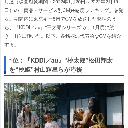
月度（調査対象期間：2022年1月20日～2022年2月19
日）の「商品・サービス別CM好感度ランキング」を発
表。期間内に東京キー5局でCMを放送した銘柄のう
ち、『KDDI／au』“三太郎シリーズ”が、1月度に続
き、1位に輝いた。以下、各銘柄の代表的なCMを紹介
する。
1位：『KDDI／au』“桃太郎”松田翔太
を“桃姫”村山輝星らが応援