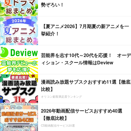
勢ぞろい！
【夏アニメ2026】7月期夏の新アニメを一
挙紹介！
芸能界を志す10代～20代を応援！ オーデ
ィション・スクール情報はDeview
漫画読み放題サブスクおすすめ11選【徹底
比較】
オリコン顧客満足度ランキング
2026年動画配信サービスおすすめ40選
【徹底比較】
CS動画配信サービス20選