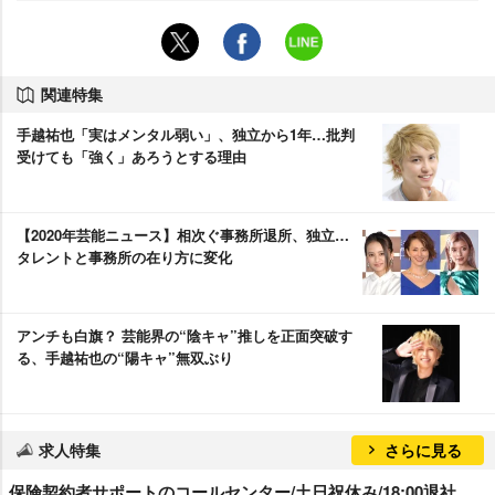
関連特集
手越祐也「実はメンタル弱い」、独立から1年…批判
受けても「強く」あろうとする理由
【2020年芸能ニュース】相次ぐ事務所退所、独立…
タレントと事務所の在り方に変化
アンチも白旗？ 芸能界の“陰キャ”推しを正面突破す
る、手越祐也の“陽キャ”無双ぶり
求人特集
さらに見る
保険契約者サポートのコールセンター/土日祝休み/18:00退社