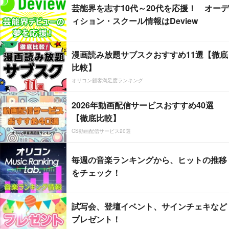
芸能界を志す10代～20代を応援！ オーデ
ィション・スクール情報はDeview
漫画読み放題サブスクおすすめ11選【徹底
比較】
オリコン顧客満足度ランキング
2026年動画配信サービスおすすめ40選
【徹底比較】
CS動画配信サービス20選
毎週の音楽ランキングから、ヒットの推移
をチェック！
試写会、登壇イベント、サインチェキなど
プレゼント！