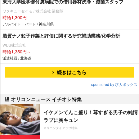
東海大学医学部付属病院での借用器材洗浄・滅菌スタッフ
ワタキューセイモア株式会社 業務部
時給1,300円
アルバイト・パート / 神奈川県
脂質ナノ粒子作製と評価に関する研究補助業務/化学分析
WDB株式会社
時給1,350円～
派遣社員 / 北海道
続きはこちら
sponsored by 求人ボックス
オリコンニュース イチオシ特集
イケメンてんこ盛り！尊すぎる男子の純情
ラブに胸キュン
オリコンタイアップ特集