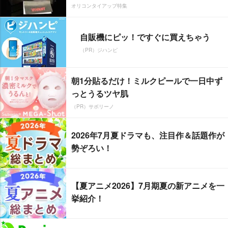
オリコンタイアップ特集
自販機にピッ！ですぐに買えちゃう
（PR）ジハンピ
朝1分貼るだけ！ミルクピールで一日中ず
っとうるツヤ肌
（PR）サボリーノ
2026年7月夏ドラマも、注目作＆話題作が
勢ぞろい！
【夏アニメ2026】7月期夏の新アニメを一
挙紹介！