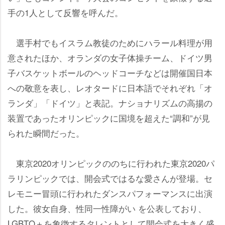
手の1人として反響を呼んだ。
選手村でもイスラム教徒のためにハラール料理が用
意されたほか、オランダの女子体操チーム、ドイツ男
子バスケットボールのヘッドコーチなどは開催国日本
への敬意を表し、レオタードに日本語でそれぞれ「オ
ランダ」「ドイツ」と表記。ナショナリズムの高揚の
装置であったオリンピックに国境を超えた“調和”が見
られた瞬間だった。
東京2020オリンピックののちに行われた東京2020パ
ラリンピックでは、開会式ではるな愛さんが登場。セ
レモニー冒頭に行われたダンスパフォーマンスに出演
した。彼女自身、性同一性障がい を公表しており、
LGBTQ＋を象徴するタレントとして開会式を大きく盛