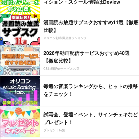
ィション・スクール情報はDeview
漫画読み放題サブスクおすすめ11選【徹底
比較】
オリコン顧客満足度ランキング
2026年動画配信サービスおすすめ40選
【徹底比較】
CS動画配信サービス20選
毎週の音楽ランキングから、ヒットの推移
をチェック！
試写会、登壇イベント、サインチェキなど
プレゼント！
プレゼント特集