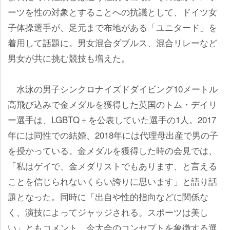
ーツを性の対象とすることへの抗議として、ドイツ女
子体操選手が、足元まで布地がある「ユニタード」を
着用して話題に。男女混合ダブルス、混合リレーなど
男女が共に挑む競技も増えた。
水泳の男子シンクロナイズドダイビング10メートル
高飛び込みで金メダルを獲得した英国のトム・デイリ
ー選手は、LGBTQ＋を公表していた選手の1人。2017
年には同性での結婚、2018年には代理母出産で男の子
を授かっている。金メダルを獲得した時の会見では、
「私はゲイで、金メダリストでもあります、と言える
ことを信じられないくらい誇りに思います」と語り話
題となった。同時に「出自や性的指向などに関係な
く、演技によってジャッジされる。スポーツは美し
い」ともコメント。今大会のコンセプトを象徴する選