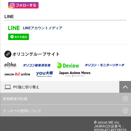
LINE
LINEアカウントメディア
PC版に切り替え
禁無断複写転載
クッキーの使用について
© oricon ME inc.
JASRAC許諾番号：
9009642140Y38026