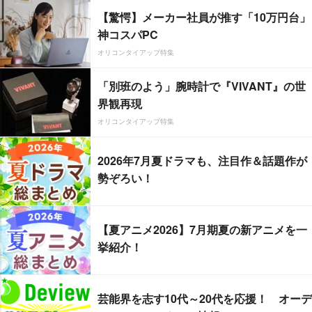
【驚愕】メーカー社員が推す「10万円台」
神コスパPC
オリコンタイアップ特集
「別班のよう」腕時計で『VIVANT』の世
界観再現
オリコンタイアップ特集
2026年7月夏ドラマも、注目作＆話題作が
勢ぞろい！
【夏アニメ2026】7月期夏の新アニメを一
挙紹介！
芸能界を志す10代～20代を応援！ オーデ