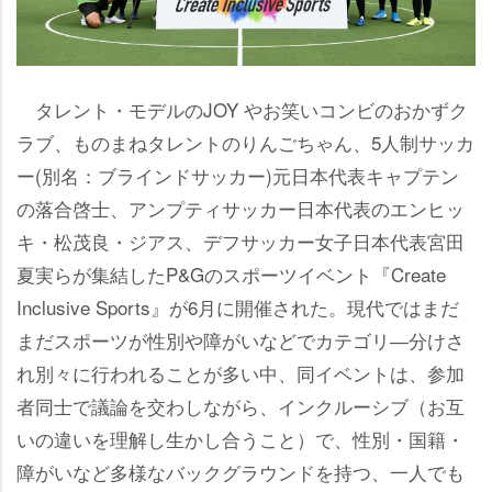
タレント・モデルのJOY やお笑いコンビのおかずク
ラブ、ものまねタレントのりんごちゃん、5人制サッカ
ー(別名：ブラインドサッカー)元日本代表キャプテン
の落合啓士、アンプティサッカー日本代表のエンヒッ
キ・松茂良・ジアス、デフサッカー女子日本代表宮田
夏実らが集結したP&Gのスポーツイベント『Create
Inclusive Sports』が6月に開催された。現代ではまだ
まだスポーツが性別や障がいなどでカテゴリ―分けさ
れ別々に行われることが多い中、同イベントは、参加
者同士で議論を交わしながら、インクルーシブ（お互
いの違いを理解し生かし合うこと）で、性別・国籍・
障がいなど多様なバックグラウンドを持つ、一人でも