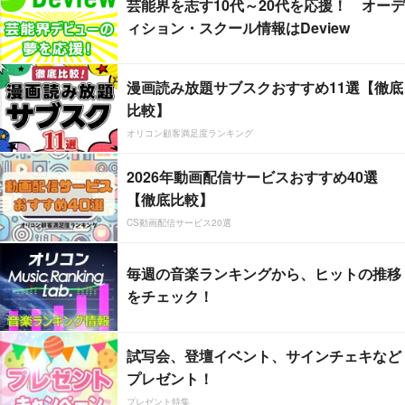
芸能界を志す10代～20代を応援！ オーデ
ィション・スクール情報はDeview
漫画読み放題サブスクおすすめ11選【徹底
比較】
オリコン顧客満足度ランキング
2026年動画配信サービスおすすめ40選
【徹底比較】
CS動画配信サービス20選
毎週の音楽ランキングから、ヒットの推移
をチェック！
試写会、登壇イベント、サインチェキなど
プレゼント！
プレゼント特集