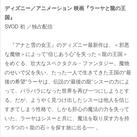
ディズニー／アニメーション 映画『ラーヤと龍の王
国』
SVOD 初 ／独占配信
『アナと雪の女王』のディズニー最新作は、＜邪悪
な魔物＞によって“信じあう心”を失った＜龍の王国＞
をめぐる、壮大なスペクタクル・ファンタジー。魔物
のせいで父を失い、たった一人で生きてきた王国の“最
後の希望”ラーヤは、伝説の“最後の龍”シスーの力によ
って、バラバラになった世界を再び一つにしようとす
る。だが、ようやく見つけ出したシスーは他人を信じ
すぎてしまう性格で、しかも肝心の魔法の力を失って
いた。ラーヤはシスーと共に、魔法を取り戻す力を持
つ 5つの＜龍の石＞を探す旅に出る── 。