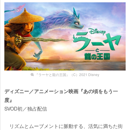
『ラーヤと龍の王国』（C）2021 Disney
ディズニー／アニメーション映画『あの頃をもう一
度』
SVOD初／独占配信
リズムとムーブメントに脈動する、活気に満ちた街