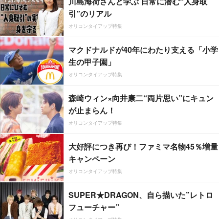
川島海荷さんと学ぶ 日常に潜む“人身取
引”のリアル
オリコンタイアップ特集
マクドナルドが40年にわたり支える「小学
生の甲子園」
オリコンタイアップ特集
森崎ウィン×向井康二“両片思い”にキュン
が止まらん！
オリコンタイアップ特集
大好評につき再び！ファミマ名物45％増量
キャンペーン
オリコンタイアップ特集
SUPER★DRAGON、自ら描いた”レトロ
フューチャー”