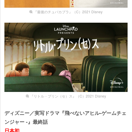
『最後のチュパカブラ』（C）2021 Disney
『リトル・プリン（セ）ス』（C）2021 Disney
ディズニー／実写ドラマ『飛べないアヒル-ゲームチェ
ンジャー -』最終話
日本初