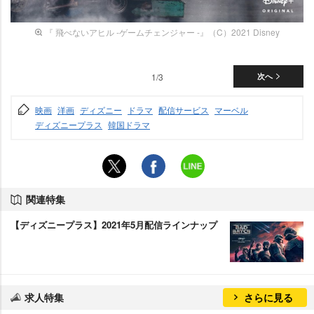
『 飛べないアヒル -ゲームチェンジャー -』（C）2021 Disney
1/3
次へ
映画
洋画
ディズニー
ドラマ
配信サービス
マーベル
ディズニープラス
韓国ドラマ
関連特集
【ディズニープラス】2021年5月配信ラインナップ
求人特集
さらに見る