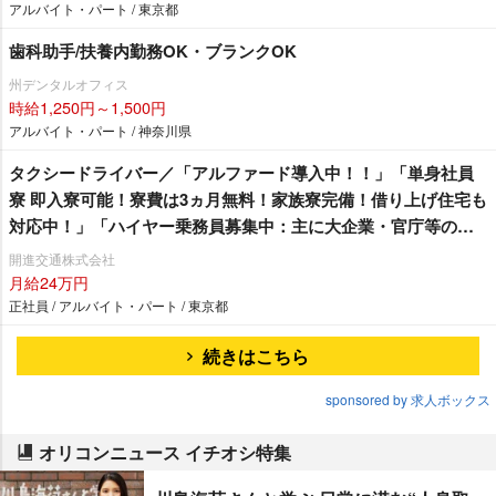
アルバイト・パート / 東京都
歯科助手/扶養内勤務OK・ブランクOK
州デンタルオフィス
時給1,250円～1,500円
アルバイト・パート / 神奈川県
タクシードライバー／「アルファード導入中！！」「単身社員
寮 即入寮可能！寮費は3ヵ月無料！家族寮完備！借り上げ住宅も
対応中！」「ハイヤー乗務員募集中：主に大企業・官庁等のお
客様の送迎をお願い致します。羽田空港や成田空港への送迎が
開進交通株式会社
メインとなります。」「女性ドライバーも在籍残業ほぼ無
月給24万円
し！」 東京無線加盟で安定収入！明るくて楽しい開進交通へ
正社員 / アルバイト・パート / 東京都
是非♫
続きはこちら
sponsored by 求人ボックス
オリコンニュース イチオシ特集