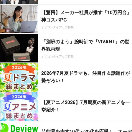
【驚愕】メーカー社員が推す「10万円台」
神コスパPC
オリコンタイアップ特集
「別班のよう」腕時計で『VIVANT』の世
界観再現
オリコンタイアップ特集
2026年7月夏ドラマも、注目作＆話題作が
勢ぞろい！
【夏アニメ2026】7月期夏の新アニメを一
挙紹介！
芸能界を志す10代～20代を応援！ オーデ