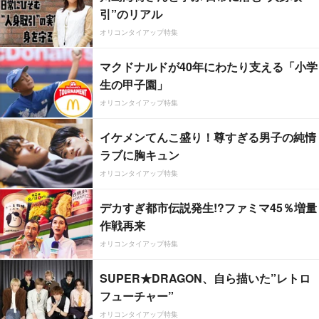
引”のリアル
オリコンタイアップ特集
マクドナルドが40年にわたり支える「小学
生の甲子園」
オリコンタイアップ特集
イケメンてんこ盛り！尊すぎる男子の純情
ラブに胸キュン
オリコンタイアップ特集
デカすぎ都市伝説発生!?ファミマ45％増量
作戦再来
オリコンタイアップ特集
SUPER★DRAGON、自ら描いた”レトロ
フューチャー”
オリコンタイアップ特集