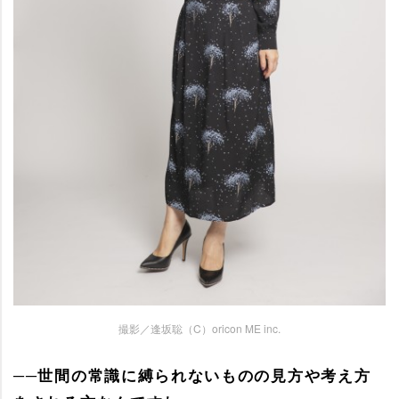
撮影／逢坂聡（C）oricon ME inc.
──世間の常識に縛られないものの見方や考え方