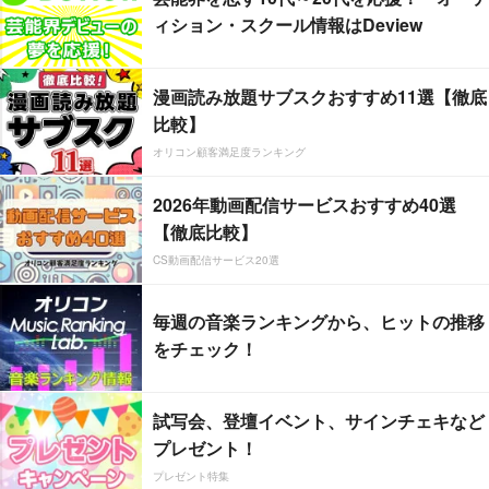
ィション・スクール情報はDeview
漫画読み放題サブスクおすすめ11選【徹底
比較】
オリコン顧客満足度ランキング
2026年動画配信サービスおすすめ40選
【徹底比較】
CS動画配信サービス20選
毎週の音楽ランキングから、ヒットの推移
をチェック！
試写会、登壇イベント、サインチェキなど
プレゼント！
プレゼント特集