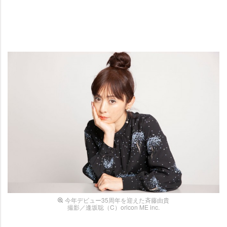
今年デビュー35周年を迎えた斉藤由貴
撮影／逢坂聡（C）oricon ME inc.