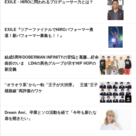
EXILE・HIROに問われるプロデューサー力とは？
EXILE『ツアーファイナルでHIROパフォーマー勇
退！新パフォーマー募集も！！』
結成5周年DOBERMAN INFINITYの苦悩と葛藤…紆余
曲折のいま LDHの異色グループが示すHIP HOPの
新定義
“オラオラ系”から一転「王子が大渋滞」 王道“王子
様路線”再評価のワケ
Dream Ami、卒業とソロ活動を経て「今年も新たな
扉を開きたい」