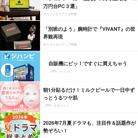
万円台PC３選」
オリコンタイアップ特集
「別班のよう」腕時計で『VIVANT』の世
界観再現
オリコンタイアップ特集
自販機にピッ！ですぐに買えちゃう
（PR）ジハンピ
朝1分貼るだけ！ミルクピールで一日中ず
っとうるツヤ肌
（PR）サボリーノ
2026年7月夏ドラマも、注目作＆話題作が
勢ぞろい！