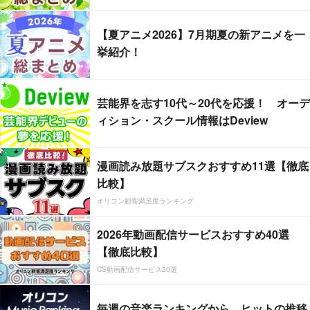
【夏アニメ2026】7月期夏の新アニメを一
挙紹介！
芸能界を志す10代～20代を応援！ オーデ
ィション・スクール情報はDeview
漫画読み放題サブスクおすすめ11選【徹底
比較】
オリコン顧客満足度ランキング
2026年動画配信サービスおすすめ40選
【徹底比較】
CS動画配信サービス20選
毎週の音楽ランキングから、ヒットの推移