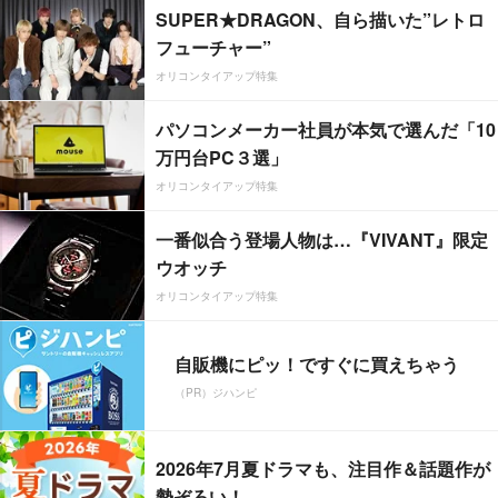
SUPER★DRAGON、自ら描いた”レトロ
フューチャー”
オリコンタイアップ特集
パソコンメーカー社員が本気で選んだ「10
万円台PC３選」
オリコンタイアップ特集
一番似合う登場人物は…『VIVANT』限定
ウオッチ
オリコンタイアップ特集
自販機にピッ！ですぐに買えちゃう
（PR）ジハンピ
2026年7月夏ドラマも、注目作＆話題作が
勢ぞろい！