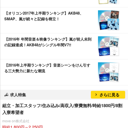
【オリコン2017年上半期ランキング】AKB48、
SMAP、嵐が続々と記録を樹立！
【2016年 年間音楽＆映像ランキング】嵐が前人未到
の記録達成！AKB48がシングル年間V7!!
【2016年上半期ランキング】音楽シーンをけん引す
る三大勢力に新たな潮流
求人特集
さらに見る
組立・加工スタッフ/住み込み/高収入/寮費無料/時給1800円/8割
入寮希望者
move on株式会社
時給1,800円～2,250円