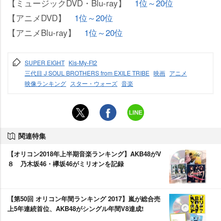
【ミュージックDVD・Blu-ray】
1位～20位
【アニメDVD】
1位～20位
【アニメBlu-ray】
1位～20位
SUPER EIGHT
Kis-My-Ft2
三代目 J SOUL BROTHERS from EXILE TRIBE
映画
アニメ
映像ランキング
スター・ウォーズ
音楽
関連特集
【オリコン2018年上半期音楽ランキング】AKB48がV
８ 乃木坂46・欅坂46がミリオンを記録
【第50回 オリコン年間ランキング 2017】嵐が総合売
上5年連続首位、AKB48がシングル年間V8達成!