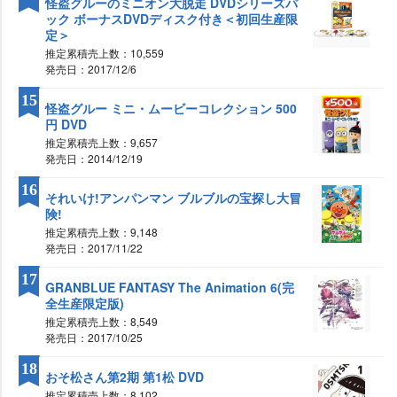
怪盗グルーのミニオン大脱走 DVDシリーズパ
ック ボーナスDVDディスク付き＜初回生産限
定＞
推定累積売上数：10,559
発売日：2017/12/6
15
怪盗グルー ミニ・ムービーコレクション 500
円 DVD
推定累積売上数：9,657
発売日：2014/12/19
16
それいけ!アンパンマン ブルブルの宝探し大冒
険!
推定累積売上数：9,148
発売日：2017/11/22
17
GRANBLUE FANTASY The Animation 6(完
全生産限定版)
推定累積売上数：8,549
発売日：2017/10/25
18
おそ松さん第2期 第1松 DVD
推定累積売上数：8,102