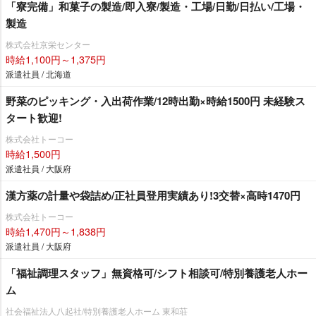
「寮完備」和菓子の製造/即入寮/製造・工場/日勤/日払い/工場・
製造
株式会社京栄センター
時給1,100円～1,375円
派遣社員 / 北海道
野菜のピッキング・入出荷作業/12時出勤×時給1500円 未経験ス
タート歓迎!
株式会社トーコー
時給1,500円
派遣社員 / 大阪府
漢方薬の計量や袋詰め/正社員登用実績あり!3交替×高時1470円
株式会社トーコー
時給1,470円～1,838円
派遣社員 / 大阪府
「福祉調理スタッフ」無資格可/シフト相談可/特別養護老人ホー
ム
社会福祉法人八起社/特別養護老人ホーム 東和荘