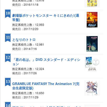
推定累積売上数：13,416
発売日：2016/11/18
10
劇場版ポケットモンスター キミにきめた!(通
常盤)
推定累積売上数：12,993
発売日：2017/12/20
11
となりのトトロ
推定累積売上数：12,981
発売日：2014/7/16
12
「君の名は。」DVD スタンダード・エディシ
ョン
推定累積売上数：12,324
発売日：2017/7/26
13
GRANBLUE FANTASY The Animation 7(完
全生産限定版)
推定累積売上数：10,650
発売日：2017/11/29
14