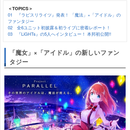
＜TOPICS＞
01 『ラピスリライツ』発表！ 「魔法」×「アイドル」の
ファンタジー
02 全6ユニット初披露＆初ライブに密着レポート！
03 『LiGHTs』の5人へインタビュー！ 本邦初公開!!
「魔女」×「アイドル」の新しいファン
タジー