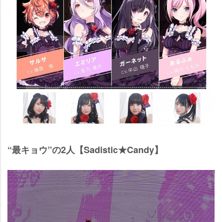
“最キョウ”の2人【Sadistic★Candy】