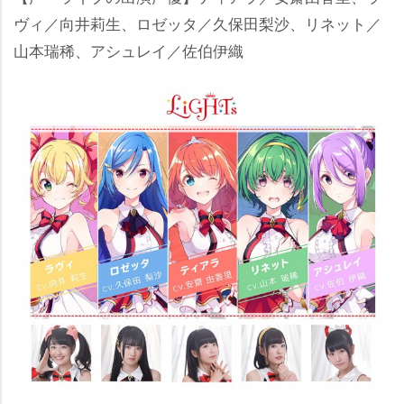
ヴィ／向井莉生、ロゼッタ／久保田梨沙、リネット／
山本瑞稀、アシュレイ／佐伯伊織