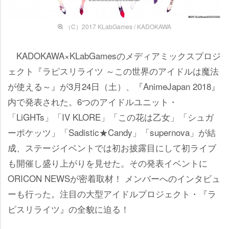
（C）2017 KLabGames / KADOKAWA
KADOKAWA×KLabGamesのメディアミックスプロジ
ェクト『ラピスリライツ ～この世界のアイドルは魔法
が使える～』が3月24日（土）、『AnimeJapan 2018』
内で発表された。6つのアイドルユニット・
「LiGHTs」「IV KLORE」「この花は乙女」「シュガ
ーポケッツ」「Sadistic★Candy」「supernova」が結
成、ステージイベントでは初お披露目にして初ライブ
も開催し盛り上がりを見せた。その発表イベントに
ORICON NEWSが密着取材！ メンバーへのインタビュ
ーも行った。注目の大型アイドルプロジェクト・『ラ
ピスリライツ』の全貌に迫る！