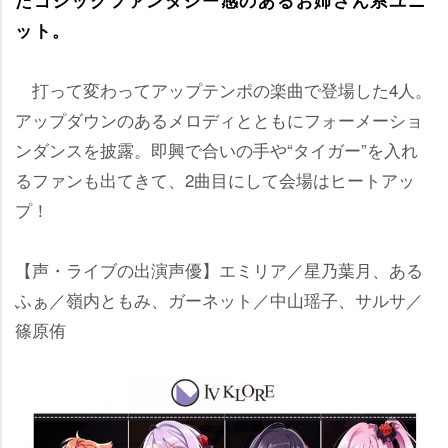
ット。
打って変わってアップテンポの楽曲で登場した4人。
アップダウンのあるメロディとともにフォーメーショ
ンダンスを披露。即興で合いの手や“タイガー”を入れ
るファンも出てきて、2曲目にして会場はヒートアッ
プ！
【声・ライブの出演声優】エミリア／星乃葉月、ある
ふぁ／嶺内ともみ、ガーネット／中山瑶子、サルサ／
篠原侑