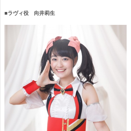
■ラヴィ役 向井莉生