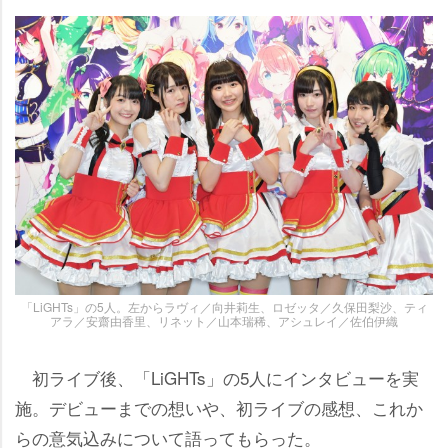
「LiGHTs」の5人。左からラヴィ／向井莉生、ロゼッタ／久保田梨沙、ティ
アラ／安齋由香里、リネット／山本瑞稀、アシュレイ／佐伯伊織
初ライブ後、「LiGHTs」の5人にインタビューを実
施。デビューまでの想いや、初ライブの感想、これか
らの意気込みについて語ってもらった。