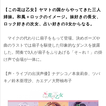
【この花は乙女】ヤマトの国からやってきた三人
姉妹。和風＋ロックのイメージ。妹好きの長女、
ロック好きの次女、占い好きの3女からなる。
マイクの代わりに扇子をもって登場。決めポーズ
曲のラストでは扇子を駆使した印象的なダンスを披露
した。間奏で3人が扇子をふりあげる「そ～れ！」の掛
け声で会場が一体に。
【声・ライブの出演声優】ナデシコ／本泉莉奈、ツバ
キ／鈴木亜理沙、カエデ／大野柚布子