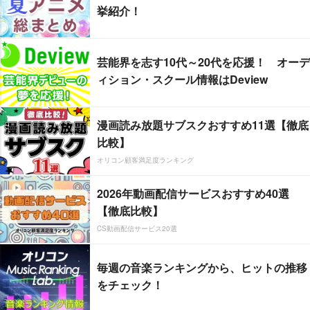
挙紹介！
芸能界を志す10代～20代を応援！ オーデ
ィション・スクール情報はDeview
漫画読み放題サブスクおすすめ11選【徹底
比較】
オリコン顧客満足度ランキング
2026年動画配信サービスおすすめ40選
【徹底比較】
CS動画配信サービス20選
毎週の音楽ランキングから、ヒットの推移
をチェック！