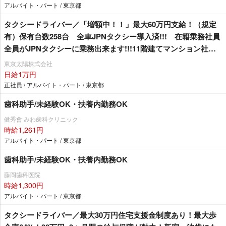
アルバイト・パート / 東京都
タクシードライバー／「増額中！！」最大60万円支給！（規定
有）保有台数258台 全車JPNタクシー導入済!!! 在籍乗務社員
全員がJPNタクシーに乗務出来ます!!!11階建てマンション社
宅 1R1年間家賃無料！（規定有）
東京太陽株式会社
日給1万円
正社員 / アルバイト・パート / 東京都
歯科助手/未経験OK・扶養内勤務OK
健秀會 みわ歯科クリニック
時給1,261円
アルバイト・パート / 東京都
歯科助手/未経験OK・扶養内勤務OK
藤岡歯科医院
時給1,300円
アルバイト・パート / 東京都
タクシードライバー／最大30万円住宅支援金制度あり！最大歩