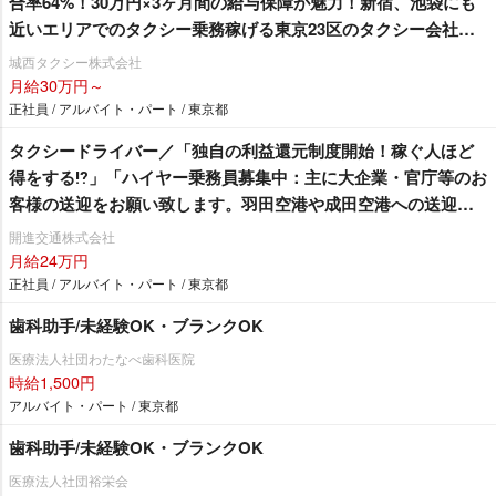
合率64%！30万円×3ヶ月間の給与保障が魅力！新宿、池袋にも
近いエリアでのタクシー乗務稼げる東京23区のタクシー会社で
働きませんか？
城西タクシー株式会社
月給30万円～
正社員 / アルバイト・パート / 東京都
タクシードライバー／「独自の利益還元制度開始！稼ぐ人ほど
得をする⁉」「ハイヤー乗務員募集中：主に大企業・官庁等のお
客様の送迎をお願い致します。羽田空港や成田空港への送迎が
メインとなります。」「女性ドライバーも在籍残業ほぼ無
開進交通株式会社
し！」 東京無線加盟で安定収入！明るくて楽しい開進交通へ
月給24万円
是非♫
正社員 / アルバイト・パート / 東京都
歯科助手/未経験OK・ブランクOK
医療法人社団わたなべ歯科医院
時給1,500円
アルバイト・パート / 東京都
歯科助手/未経験OK・ブランクOK
医療法人社団裕栄会