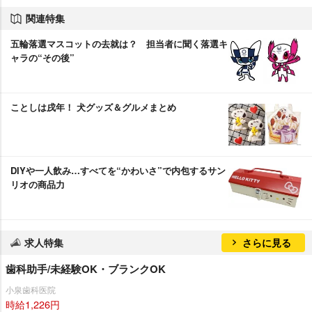
関連特集
五輪落選マスコットの去就は？ 担当者に聞く落選キ
ャラの“その後”
ことしは戌年！ 犬グッズ＆グルメまとめ
DIYや一人飲み…すべてを“かわいさ”で内包するサン
リオの商品力
求人特集
さらに見る
歯科助手/未経験OK・ブランクOK
小泉歯科医院
時給1,226円